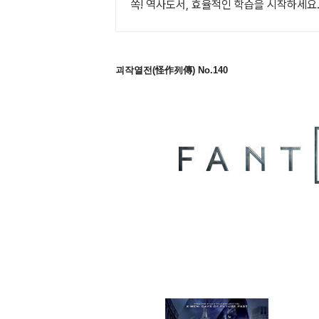
쏙! 역사도서, 효율적인 학습을 시작하세요
괴작열전(怪作列傳) No.140