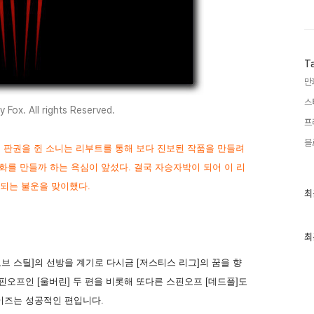
T
만
스
 Fox. All rights Reserved.
프
블
]의 판권을 쥔 소니는 리부트를 통해 보다 진보된 작품을 만들려
화를 만들까 하는 욕심이 앞섰다. 결국 자승자박이 되어 이 리
결되는 불운을 맞이했다.
최
최
근
글
과
인
최
기
글
오브 스틸]의 선방을 계기로 다시금 [저스티스 리그]의 꿈을 향
핀오프인 [울버린] 두 편을 비롯해 또다른 스핀오프 [데드풀]도
이즈는 성공적인 편입니다.