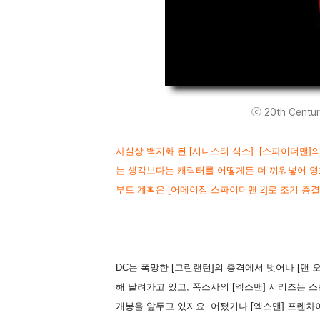
ⓒ 20th Century
사실상 백지화 된 [시니스터 식스]. [스파이더맨
는 생각보다는 캐릭터를 어떻게든 더 끼워넣어 영
부트 계획은 [어메이징 스파이더맨 2]로 조기 종
DC는 폭망한 [그린랜턴]의 충격에서 벗어나 [맨 
해 달려가고 있고, 폭스사의 [엑스맨] 시리즈는 스
개봉을 앞두고 있지요. 어쨌거나 [엑스맨] 프렌차