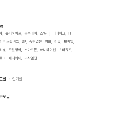
ag
화,
슈퍼히어로,
블루레이,
스릴러,
리메이크,
IT,
티븐 스필버그,
SF,
속편열전,
영화,
리뷰,
모바일,
리뷰,
주말영화,
스마트폰,
애니메이션,
스타워즈,
로그,
페니웨이,
괴작열전,
근글
인기글
근댓글