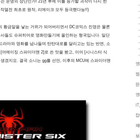
 무슨 운명의 장난인가! 21년 후에 이를 능가할 괴작이 다시 한
괴작열전 최초로 원작, 리메이크 모두 등극했다능!!)
 황금알을 낳는 거위가 되어버리면서 DC코믹스 진영은 물론
화사들도 슈퍼히어로 영화만들기에 올인하는 형국입니다. 일단
 드라마와 영화를 넘나들며 탄탄대로를 달리고는 있는 반면, 소
어메이징 스파이더맨 2]로 쓴 맛을 봤고, 이어 [시니스터 식
생겼지요. 결국 소니는 gg를 선언, 이후의 MCU에 스파이더맨
영
웹
원
영
I
잡
페
보