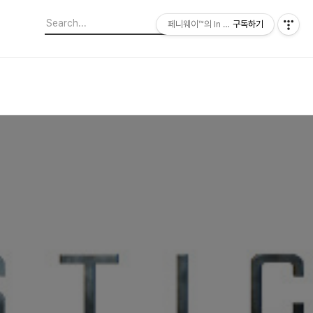
페니웨이™의 In This Film
구독하기