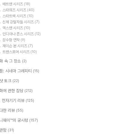
배트맨 시리즈
(18)
스타워즈 시리즈
(40)
스타트렉 시리즈
(10)
신체 강탈자들 시리즈
(7)
엑스맨 시리즈
(10)
인디아나 존스 시리즈
(12)
잠수함 연작
(9)
제이슨 본 시리즈
(7)
트랜스포머 시리즈
(10)
화 속 그 장소
(2)
툰: 시네마 그레피티
(15)
샷 토크
(22)
화에 관한 잡담
(212)
T, 전자기기 리뷰
(125)
다한 리뷰
(55)
니웨이™의 궁시렁
(157)
관함
(31)