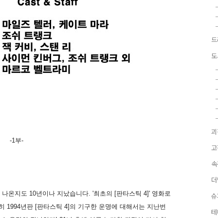
드
도
괴
-1부-
고
속
더
나온지도 10년이나 지났습니다. '최초의 [판타스틱 4]' 영화로
슈
히 1994년판 [판타스틱 4]의 기구한 운명에 대해서는 지난번
테