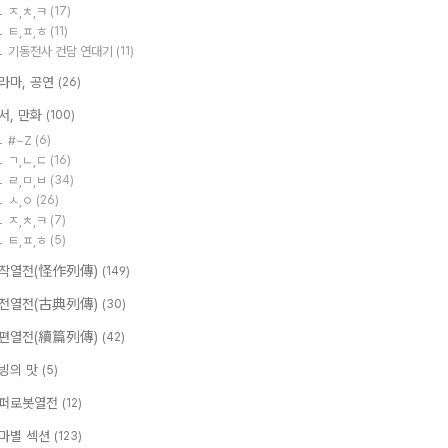
ㅈ,ㅊ,ㅋ
(17)
ㅌ,ㅍ,ㅎ
(11)
기동전사 건담 연대기
(11)
라마, 공연
(26)
서, 만화
(100)
#~Z
(6)
ㄱ,ㄴ,ㄷ
(16)
ㄹ,ㅁ,ㅂ
(34)
ㅅ,ㅇ
(26)
ㅈ,ㅊ,ㅋ
(7)
ㅌ,ㅍ,ㅎ
(5)
작열전(怪作列傳)
(149)
전열전(古典列傳)
(30)
편열전(續篇列傳)
(42)
빙의 맛
(5)
퍼로봇열전
(12)
마별 섹션
(123)