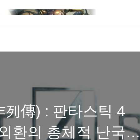
列傳) : 판타스틱 4
 내우외환의 총체적 난국