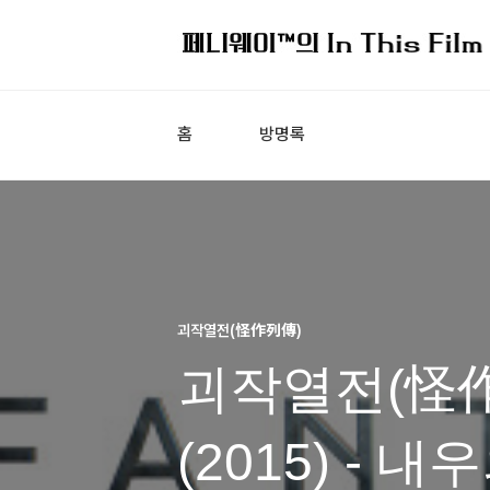
홈
방명록
괴작열전(怪作列傳)
괴작열전(怪作
(2015) -