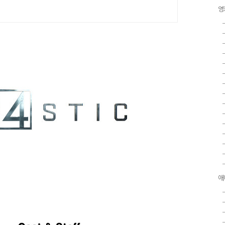
.
영
애