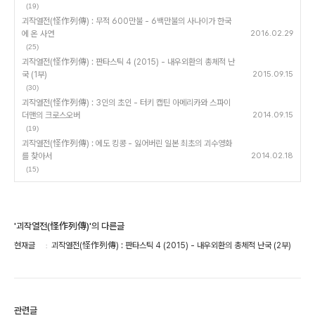
(19)
괴작열전(怪作列傳) : 무적 600만불 - 6백만불의 사나이가 한국
에 온 사연
2016.02.29
(25)
괴작열전(怪作列傳) : 판타스틱 4 (2015) - 내우외환의 총체적 난
국 (1부)
2015.09.15
(30)
괴작열전(怪作列傳) : 3인의 초인 - 터키 캡틴 아메리카와 스파이
더맨의 크로스오버
2014.09.15
(19)
괴작열전(怪作列傳) : 에도 킹콩 - 잃어버린 일본 최초의 괴수영화
를 찾아서
2014.02.18
(15)
'괴작열전(怪作列傳)'의 다른글
현재글
괴작열전(怪作列傳) : 판타스틱 4 (2015) - 내우외환의 총체적 난국 (2부)
관련글