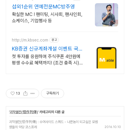
섭외1순위 연예전문MC방주영
확실한 MC ! 팬미팅, 시사회, 팬사인회,
쇼케이스, 기업행사 등
http://m.kbsec.com
광고
KB증권 신규계좌개설 이벤트 국내
주식쿠폰 최대 5만원
첫 투자를 응원하며 주식쿠폰 4만원에
평생 수수료 혜택까지! (조건 충족 시)
KB증권에서 첫 투자 지원받고 평생 수
수료 혜택 받으세요!
13
구독하기
'
괴작열전(怪作列傳)
' 카테고리의 다른 글
괴작열전(怪作列傳) : 수어사이드 스쿼드 - 나쁜놈이 되고싶은 모범
생들의 악당 코스프레
2016.10.10