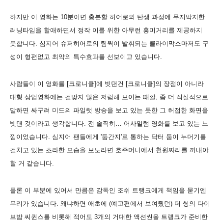
하지만 이 영화는 10분이면 충분할 히어로의 탄생 과정에 무지막지한
러닝타임을 할애하면서 정작 이를 위한 아무런 흥미거리를 제공하지
못합니다. 심지어 슈퍼히어로의 팀웍이 발휘되는 클라이막스마저도 구
성이 형편없고 최악의 특수효과를 선보이고 있습니다.
사람들이 이 영화를 [크로니클]에 빗댄건 [크로니클]의 장점이 아니라
대형 상업영화에는 걸맞지 않은 저럼해 보이는 때깔, 좀 더 직설적으로
말하면 싸구려 미드의 파일럿 방송을 보고 있는 듯한 그 허접한 화면을
빗댄 것이라고 생각합니다. 전 솔직히… 어사일럼 영화를 보고 있는 느
낌이었습니다. 심지어 팬들에게 '둠간지'로 통하는 닥터 둠이 누더기를
걸치고 있는 초라한 모습을 보노라면 호주머니에서 천원짜리를 꺼내야
할 거 같습니다.
물론 이 부분에 있어서 만큼은 감독인 조쉬 트랭크에게 책임을 묻기엔
무리가 있습니다. 왜냐하면 애초에 (예고편에서 보여줬던) 더 씽의 다이
브밤 씨퀀스를 비롯해 적어도 3개의 거대한 액션씬을 트랭크가 준비한