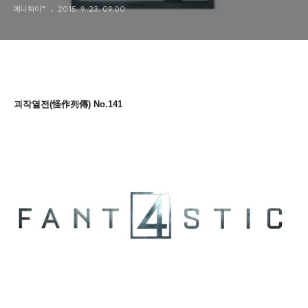
페니웨이™
2015. 9. 23. 09:00
괴작열전(怪作列傳) No.141