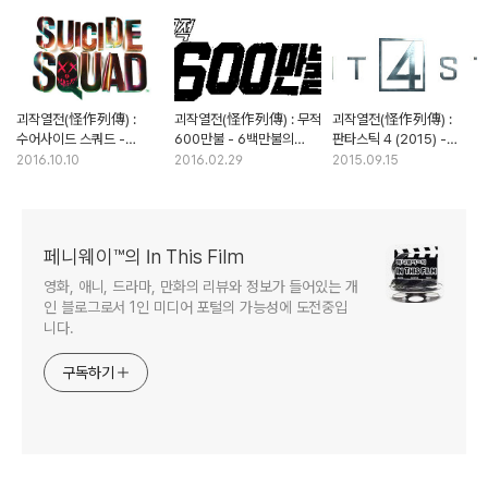
괴작열전(怪作列傳) :
괴작열전(怪作列傳) : 무적
괴작열전(怪作列傳) :
수어사이드 스쿼드 -
600만불 - 6백만불의
판타스틱 4 (2015) -
나쁜놈이 되고싶은
사나이가 한국에 온 사연
내우외환의 총체적 난국
2016.10.10
2016.02.29
2015.09.15
모범생들의 악당 코스프레
(1부)
페니웨이™의 In This Film
영화, 애니, 드라마, 만화의 리뷰와 정보가 들어있는 개
인 블로그로서 1인 미디어 포털의 가능성에 도전중입
니다.
구독하기