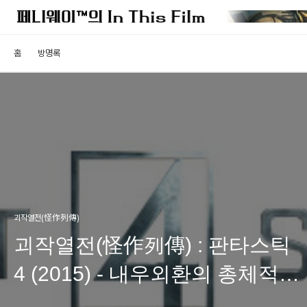
홈
방명록
괴작열전(怪作列傳)
괴작열전(怪作列傳) : 판타스틱
4 (2015) - 내우외환의 총체적
난국 (2부)