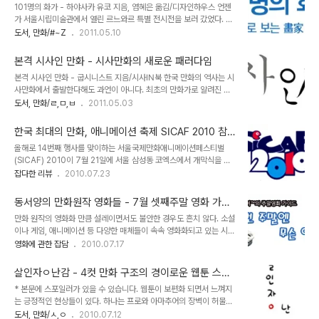
101명의 화가 - 하야사카 유코 지음, 염혜은 옮김/디자인하우스 언젠
중 단연 최고의 걸작이라 할 것이다. 이상무의 독고탁 시리즈나 이현세
가 서울시립미술관에서 열린 르느와르 특별 전시전을 보러 갔었다. 눈
의 [공포의 외인구단] 등 야구만화의 홍수 속에서도 유독 [번데기 야구
에 익숙한 '피아노 치는 소녀'나 '물랭 드 라 갈레트' 같은 걸작을 실제
도서, 만화/#~Z
2011.05.10
단]은 해학과 유머, 그리고 감동의 코드로 독보적인 존재감을 행사해
로 볼 수 있다는 경험은 분명 남다른 것이었지만 아는 만큼 보인다고,
왔다. '이것이 야구다!' 아마 [번데기 야구단]을 탐독했던 애독자라면
그가 어느 시절 어떤 환경에서 그 그림을 그리게 되었으며, 르느와르라
이 통쾌한 카타르시스의 명대사를 아직..
본격 시사인 만화 - 시사만화의 새로운 패러다임
는 화가가 어떤 인생을 살았는지, 무엇을 계기로 인상주의 화가의 대표
본격 시사인 만화 - 굽시니스트 지음/시사IN북 한국 만화의 역사는 시
주자가 될 수 있었는지 등등 배경지식없이 그런 전시회를 즐기러 왔다
사만화에서 출발한다해도 과언이 아니다. 최초의 만화가로 알려진 이
는 사실에 조금 부끄러웠던 기억이 있다. 아마 그가 오페라 극장 합창
도영 화백의 '남의 숭내(남의 흉내)'는 말하자면 만평의 형식으로 한국
도서, 만화/ㄹ,ㅁ,ㅂ
2011.05.03
단에서 뛰어난 노래실력을 자랑했던 소년이었고, 도자기 공장의 그림
만화사의 첫 페이지를 장식했다. 이후 '왈순 아지매', '고바우 영감', '나
견습생으로 시작해 산업혁명의 여파로 공장이 폐쇄되어 평생 기계를
대로 선생', '장도리' 등 억겁의 세월을 거치며 사람들의 기억속에 각인
증오하며 살아왔다는 사실을 알고 ..
한국 최대의 만화, 애니메이션 축제 SICAF 2010 참
된 수많은 시사만화가 신문 지상 한귀퉁이의 4컷을 자리했다. 이들 시
관기
올해로 14번째 행사를 맞이하는 서울국제만화애니메이션페스티벌
사만화는 천시받는 만화계의 숱한 고초 속에서도 제 목소리를 내며 정
(SICAF) 2010이 7월 21일에 서울 삼성동 코엑스에서 개막식을 올
치적, 사회적 부조리와 화두를 날카로운 풍자성으로 해석해 독자들의
렸습니다. 우리나라 최대 만화 및 애니메이션 축제로 국내외 애니메이
잡다한 리뷰
2010.07.23
마음을 움직이는 큰 몫을 해냈다. 인터넷 시대에 접어들면서 미디어 매
션과 만화 캐릭터들을 만날 수 있는 자리였지요. 행사장을 들어서면 가
체의 주도권이 신문지상에서 웹으로 옮겨져 이제는 이러한 시사만화
장 먼저 눈에 띄는 것이 바로 '허영만 특별전' 부스입니다. 현역 작가로
의 위상이 예전만큼은 못하겠..
동서양의 만화원작 영화들 - 7월 셋째주말 영화 가이
서는 가장 왕성한, 그리고 높은 지명도를 가지고 있는 허 화백의 지나
드
만화 원작의 영화화 만큼 설레이면서도 불안한 경우도 흔치 않다. 소설
간 작품들 및 그의 작업공간, 후배 작가들의 오마주 등이 다채롭게 전
이나 게임, 애니메이션 등 다양한 매체들이 속속 영화화되고 있는 시점
시되고 있었지요. 이번 SICAF에서 가장 돋보이는 기획전시였습니다.
이지만 그림과 텍스트가 공존하는 만화를 스크린으로 옮긴다는 것은
영화에 관한 잡담
2010.07.17
아쉽게도 허영만 화백을 직접 만나지는 못했네요. 또하나의 기획전시
결코 만만한 일이 아니다. 이번 주말에는 최근 개봉된 [이끼]를 필두로
는 한일 요괴전입니다. 저는 뭐 이쪽 장르를 별로 좋아하지 않아서.. 일
만화에 기반한 영화 몇편을 감상해 보는 건 어떨까? 이끼 - 강우석 윤
본의 장수 만화인 [게게게의 기..
살인자ㅇ난감 - 4컷 만화 구조의 경이로운 웹툰 스릴
태호 원작의 웹툰을 영화화한 스릴러물. 탄탄한 내러티브와 긴장감이
러
* 본문에 스포일러가 있을 수 있습니다. 웹툰이 보편화 되면서 느껴지
살아 숨쉬는 원작의 세밀한 묘사에는 미치지 못한다는 것이 중평이지
는 긍정적인 현상들이 있다. 하나는 프로와 아마추어의 장벽이 허물어
만 그래도 오락적 요소와 추가된 '강우석표 상업영화'로서는 부족함이
지면서 재야의 숨은 고수들이 높은 등용문턱을 넘지 않아도 자신의 실
도서, 만화/ㅅ,ㅇ
2010.07.12
없다. 원작자가 애초부터 염두에 두었던 주인공 류해국 역의 박해일과