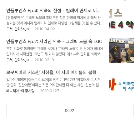
력을 드러낼 수 있다는 것이고 또 하나는 컴퓨터로 보는 웹툰의 특성상
세간의 예상을 깨고 칠순 노인인 이장역으로 캐스팅된 정재영의 불꽃
다양한 연출의 시도가 가능해졌다는 점이다. 실제로 위의 두가지 특징
튀는 연기가 화면을 압도한다. 정통 스릴..
인플루언스 Ep.4: 약속의 전설 - 릴레이 연재로 이어
은 고사 직전에 놓인 한국 만화계의 저변을 송두리째 바꿔 놓았다. 다
지는 DJC 그래픽 노블
[인플루언스] 그래픽 노블의 흥미로운 점은 한명의 작가에 의해서 완
양한 루트를 통해 이름을 알린 신인들이 대거 등장했고, 영화적 연출력
성되는 것이 아니라 릴레이식 연재로 다양한 그림체를 맛 볼 수 있다는
이 돋보이는 작품들부터 웹툰에 플래시나 음악 등을 결합해 멀티미디
것일 것이다. 하일권 작가에 의해 완성된 에피소드 2,3에 이어 이번에
도서, 만화/ㅅ,ㅇ
2010.04.02
어의 특성을 활용한 작품들에 이르기까지 기존 출판만화에선 볼 수 없
공개된 에피소드 4에서는 새로 참여한 박상선 작가가 DJC에 얽힌 인
었던 시도들이 계속 이어지고 있다. 그림이 썩 뛰어나지 않더라도 남다
물들의 이야기를 이끌어간다. 박상선 작가는 국민대 시각 디자인과를
른 구성과 연출력만 있으면 웹툰 독자들의 ..
인플루언스 Ep.2: 사라진 약속 - 그래픽 노블 속 DJC
졸업한 뒤 국내에서 보다는 국외에서 더욱 왕성한 활동을 보여주는 만
흔히 만화로 통칭하던 관례를 벗어나 '그래픽 노블'이란 단어가 국내에
화가로서 미국 시장에 주로 일본 만화를 수입해 발간하는
알려지기 시작한건 10년도 채 되지 않았다. 애초부터 만화를 바라보는
'TOKYOPOP'을 통해 [레비쥬 Les Bijoux]를 출판하며 인지도를 높
시선이 비딱했던 한국의 정서상 그래픽 노블과 코믹스를 구분할 필요
도서, 만화/ㅅ,ㅇ
2010.03.18
혔다. 특히 [레비쥬]는 북미시장 뿐만 아니라 유럽쪽에도 진출한 작품
성을 느끼지 못했기 때문일 것이다. 본격적으로 '그래픽 노블'이란 단
인데, 실제로 그의 화풍을 보면 서양인들의 취향에 가깝게 섬세하면서
어가 국내에 등장한 것도 비주류 만화출판사들이 유럽 등지의 예술만
도 선 굵은 작화가 인상적이다. 박상..
로봇찌빠의 저조한 시청율, 이 시대 아이들의 불행
화들을 들여오면서 기존 일본 코믹스 시장과의 차별성을 주기 위해 '그
얼마전 개봉한 [아스트로 보이]의 원작이 1952년 '아톰대사'로 시작
래픽 노블'이란 단어를 쓰기 시작하면서 부터다. 그러던 것이 헐리우드
한 만화 '철완아톰'이라는 것은 어지간하면 다 아는 사실. 일본의 원작
영화계가 그래픽 노블을 원작으로 한 영화들을 대거 공개하면서부터
만화가 헐리우드에서 재탄생한 것은 그 완성도를 떠나 부러운 일이 아
페니웨이™의 궁시렁
2010.01.27
국내에도 영화의 원작이 된 그래픽 노블에 대해 부쩍 관심이 증가했는
닐 수 없다. 이쯤되면 '철완아톰'이 일본인의 국민적 캐릭터를 넘어 전
데, 일반적으로 그래픽 노블을 규정한다면 소설과 만화의 중간형태랄
세계로 뻗어나갈 동안 한국에는 그만한 캐릭터를 키울 수 없었나? 하
까. 소년만화를 중심으로 발달한 코믹스들이 ..
는 의문이 들만도 하다. 물론 가능성은 충분히 있었다. 몰지각한 기성
더보기
세대들이 매년 5월 5일이면 만화책을 싸그리 모아다 화형식을 치루며
만화를 백해무익한 사회악으로 몰아갔으니 문제지. '로보트 태권브
이'나 '아기공룡 둘리' 같은 7,80년대의 아이콘들과 더불어 신문수 화
백의 '로봇찌빠'역시 한 시대를 풍미한 캐릭터였다. 1979년 '소년중
앙'에 연재를 시작한 '로봇찌..