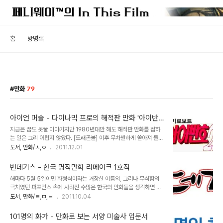
홈
방명록
만화
79
아이언 머슬 - 다이나믹 프로의 해적판 만화 '아이반
호 2세'를 아십니까?
지금은 꿈도 못꿀 이야기지만 1980년대만 해도 해적판 만화를 접하
는 일은 그리 어렵지 않았다. [드래곤볼] 이후 무차별하게 쏟아져 들어
온 5백원짜리 포켓판 만화를 말하는 게 아니다. 전설적인 클로버문고
도서, 만화/ㅅ,ㅇ
2011.12.01
의 인기가 시들해질 즈음해 국내에서는 메이저급 만화업계인 다이나
믹 콩콩 코믹스가 그 자리를 대치해 갔다. 흥미롭게도 다이나믹 프로의
번데기스 - 한국 명작만화 리메이크 1호작
작품들 중 대다수는 ‘한국인’ 작가의 이름을 건 일본 만화의 해적판이
해마다 5월 5일이면 화형식이라는 거창한 이름의, 그러나 무식함의
었다. 대표적인 만화가가 성운아였는데, 마에카와 다케시의 [쿵후보이
극치였던 퍼포먼스 속에 사라진 수많은 한국의 만화들을 생각하면 지
친미]를 그대로 배낀 [쿵후소년 용소야] 시리즈로 엄청난 인기를 모았
금도 가슴속에 불길이 치밀어 오르지만 그나마 추억의 한켠에 자리잡
도서, 만화/ㄹ,ㅁ,ㅂ
2011.10.04
다. 놀라운 건 성운아 작가의 이름으로 출간된 작품이 [쿵후소년 용소
고 있는 몇몇 만화들이 아직 보존되어 있는 것에 그저 감사할 따름이
야] 뿐만이 아니라 다테이시 케이타 원작의 [초인 킨타맨]을 배낀 [쿤
다. 그 중에는 걸작의 칭호가 아깝지 않을만한 작품들이 더러 있는데,
타맨], 후지코 F 후지오 원작의 [..
101명의 화가 - 만화로 보는 서양 미술사 입문서
박수동 화백의 [번데기 야구단]은 명랑만화의 포맷을 끌어온 야구만화