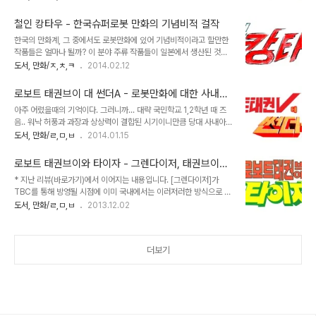
무한의 바다 우주를 향해 몸을 던지기 시작했다. 떠나는 젊은 남자들을
규방송으로 편성해 19부작 드라마로 방영하기까지 했다. 국내에서는
사람들은 어리석다며 비웃었다. 끝없는 꿈을 펼쳐 나가는 사나이들 이
1985년 8월 KBS ..
철인 캉타우 - 한국슈퍼로봇 만화의 기념비적 걸작
것은 그런 시대의 이야기이다. 때는 서기 2977년.... 1970년대 후반
한국의 만화계, 그 중에서도 로봇만화에 있어 기념비적이라고 할만한
일본의 애니메이션 시장은 바야흐로 로봇들의 각축전이었다. 나가이
작품들은 얼마나 될까? 이 분야 주류 작품들이 일본에서 생산된 것이
고와 다이나믹 프로, 그리고 토에이 동화의 막강한 위세에 더해 신예
다보니 무분별한 캐릭터 표절과 베끼기 관행에 물들어 오늘날까지 제
도서, 만화/ㅈ,ㅊ,ㅋ
2014.02.12
선라이즈의 반격으로 더할 나위없이 많은 로봇들의 쏟아져 나왔다. 이
대로 평가받는 작품은 의외로 많지 않다. 얼마전까지 독도를 수호하는
와 중에 1978년 방영된 [우주해적 캡틴 하록 宇宙海賊キャプテン
로보트 태권브이 조형물 프로젝트가 발표되었다가 여론의 심한 질타
ハーロック]은 [우주전함 야..
로보트 태권브이 대 썬더A - 로봇만화에 대한 사내아
를 맞아 계획을 철회한 사태는 당시 관행적인 행태의 결과로 인해 우리
이들의 극대화된 욕망
아주 어렸을때의 기억이다. 그러니까... 대략 국민학교 1,2학년 때 즈
문화를 대표할만한 로봇 캐릭터 하나도 떳떳하게 내세우기 힘들다는
음.. 워낙 허풍과 과장과 상상력이 결합된 시기이니만큼 당대 사내아이
사실을 여실히 보여주었다. 또한 고유성 화백의 대표작 [로보트 킹]은
들에게 최고의 화두였던 로봇에 대해서도 수많은 허언들이 오고 갔다.
도서, 만화/ㄹ,ㅁ,ㅂ
2014.01.15
어떠한가. 1990년대까지만해도 한국의 자존심이라고 불릴만큼 토종
이를테면 미국의 한 박물관에는 그레이트 마징가가 있다느니 그 옆에
로봇만화의 이미지가 강한 작품이었다가 요코야마 미츠테루 원작의
그렌다이저가 서 있다느니 하는 말들 말이다. 그런데 생각해보면 이런
[자이언트 로보] OVA가 국내에 암암리에 유입되면서..
로보트 태권브이와 타이자 - 그렌다이저, 태권브이를
허풍들이 꼭 틀린 것만은 아니었다. 물론 말도 안되는 헛소리이긴 해도
만나다
* 지난 리뷰(바로가기)에서 이어지는 내용입니다. [그렌다이저]가
그 근거가 전무했던건 아니라는 얘기다. 우선 나가이 고의 코믹스판
TBC를 통해 방영될 시점에 이미 국내에서는 이러저러한 방식으로 그
[그렌다이저]의 마지막 에피소드는 그레이트 마징가가 베가성의 친위
렌다이저 관련 만화들이 속속 들어오고 있었다. 대표적인 작품이 과거
도서, 만화/ㄹ,ㅁ,ㅂ
2013.12.02
대장 바렌도스에게 탈취당하는 내용을 담았다. 과학요새연구소에 있
대본소용 단행본 [마진Z와 해저왕국]을 내놓았던 이덕송 작가의 [대
을 그레이트를 어떻게 탈취했는가라는 의문에 대한 대답은 간단하다.
철인과 정복자]이다. 이 작품은 그렌다이저와 아주 닮은 로봇을 쇠돌
그레이트 마징가가 로봇 전시장에 있었기 때..
이(가부토 코우지)가 조종하는데, 정작 내용은 [그레이트 마징가]을 담
더보기
고 있다. TBC방영 이후에는 더 많은 작품들이 쏟아졌는데, 이를테면
이서방문고를 통해 발간된 오영한 작가의 [무적의 로봇다이저]나 김영
철 작가가 각색과 그림을 그린 [그랜다이저]가 있다. [무적의 로봇다이
저]는 나가이 고의 코믹스 버전을 개작한 것인데, 이 작품에서는 더블
마징가가 탈취당하는 에피소드를 다루고..