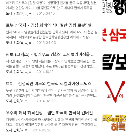
이스 (개조인간 에스)
데즈카 오사무의 [철완 아톰]이 선풍적인 인기를 끌고 있을 무렵, 일본
위기가 매우 다른 측면이 있기 때문에 영화를 이미 감상한 입장에서도
에서는 인간형 사이보그를 주인공으로 한 또 하나의 만화가 주목을 받
비교해서 보는 재미를 주곤 했다. 게다가 작가군이 김형배나 박동파 화
게 된다. 바로 원작자 히라이 카즈마사와 만화가 구와타 지로의 공동작
도서, 만화/ㅈ,ㅊ,ㅋ
2015.04.10
백 같은 당대의 내노라 하는 실력파 만화가들이 번안활동을 하던 시기
업으로 탄생한 [에이트맨]이다. 1963년 5월에 연재를 시작한 [에이
라 작품의 퀄리티에 있어서도 이의를 제기할 수 없었다. [야수라 불리
트맨]은 그 해 11월부터 TV로 방영되어 [철완 아톰]에 필적할만한 히
운 사나이], [나간다 용호취]로 인기를 끌..
로봇 삼국지 - 김삼 화백의 시니컬한 명랑 로봇만화
트를 기록한다. 어떤 얼굴로도 변신 가능한 인조피부, 투시능력을 가진
현재 50대의 남성들에겐 전설같은 만화가 있다. 이석 작가의 [철인 삼
전자렌즈. 초음파를 감지하는 귀, 무엇보다 담배형 에너지 충전장치로
국지]다. [악동이]로 유명한 한국만화영상진흥원 이희재 이사장이 한
체내 원자로를 가동시키는 원리는 무척 파격적인 설정이었다. [에이트
잡지의 공모전에서 2등으로 당선되어 이정문 화백의 문하생으로 들어
도서, 만화/ㄹ,ㅁ,ㅂ
2015.04.03
맨]은 [철완 아톰], [철인 28호]와 더불어 일본 만화계에서는 사이보
간 계기도 [철인 삼국지]를 모사해 보낸 그림이었을 만큼 당대에 있어
그-로봇물의 선구적 작품으로 수많은 작품들에 영향을 주게 된다. 한
서는 대단한 인기작이었다. 그런데 이종진 작가의 [철인 28호]나 김산
국에서는 1976년부터 소..
람보 (코믹스) - 헐리우드 영화의 코믹컬라이징을 추
호 화백의 [라이파이] 같이 당대 초히트를 기록한 작품들이 드문드문
억하며
저작권 개념이 거의 없던 시절에는 극장가의 영화들을 만화로 컨버젼
개인 소장가들의 서가에 남아있는 것과는 대조적으로 [철인 삼국지]는
하는 관행이 유행처럼 번졌다. 주로 1980년대 중후반이 전성기였지
가히 '전설의 고향'급으로 그 실체가 무형문화재 수준이다. 왜일까.
만 70년대에도 [대부]가 대본소용 성인만화로 출간되거나 [스타워즈]
도서, 만화/ㄹ,ㅁ,ㅂ
2014.10.13
1972년에 발생한 정모군 자살사건이 그 원인일게다. 만화계의 분서
의 코믹스판이 나오는 등 그 역사가 꽤 오래되었다고 할 수 있다. 물론
갱유라 불릴만큼 사회적으로 큰 파장을 몰고 온 이 사태는 사건의 당사
컨텐츠만 빌린 것이 아니라 작가들의 작화 실력도 꽤나 수준급이어서
자인 정모군이 평소 '장비'가 죽은..
브이 - 전설적인 미드의 한국식 로컬라이징 코믹스
단순한 흑역사로 덮어버리기엔 좀 아까운 부면이 있다. 1980년대에
누구나 인생에 있어서 기억속에 깊이 각인되는 영화 속 장면들이 있다.
는 소년 만화지의 성장과 함께 단기 연재방식으로 많은 작가들이 영화
가령 [용쟁호투]의 이소룡이 현란한 쌍절곤 묘기를 선보이는 장면이나
를 원작으로 한 만화를 쏟아내기 시작했다. 김형배 작가는 [인디아나
[십계]에서 홍해가 갈라지는 장면, 최근에 와서는 [트랜스포머]의 고속
도서, 만화/ㄹ,ㅁ,ㅂ
2014.06.20
존스] 1,2편을 그렸고 박동파 작가는 [스타워즈] 에피소드 5,6편을,
도로 변신장면 같은 것들 말이다. 필자는 여기에 1983년작 미니시리
장태산은 [배트맨], [구니스], [그렘린] 등의 작품들을 연재해 많은 인
즈 [브이]를 포함시키고 싶다. [브이 V]는 NBC 방송에서 2부작 시리
기를 누렸다. 당시 극장가가 ..
우주의 해적 하록선장 - 캡틴 하록의 한국식 컨버전
즈로 제작해 북미지역에서만 35%의 경이적인 시청률을 올린 작품이
지구의 바다가 사라졌을 때 사람들은 말했다. 인류의 마지막 순간이 왔
다. 이듬해 후속편인 3부작 [브이: 최후의 전투]는 전작을 뛰어넘는 인
다고... 끝없이 펼쳐진 무한의 바다를 못 본 채하며 인류는 한결같이 삶
기를 모아 전 세계에 [브이] 신드롬을 일으키게 된다. 총 5부작에 달하
을 포기했다. 그러나 일부는 새로운 인류의 빛나는 미래를 믿고 새로운
도서, 만화/ㅅ,ㅇ
2014.02.26
는 미니시리즈의 대성공에 고무된 제작진은 아예 이 시리즈를 TV 정