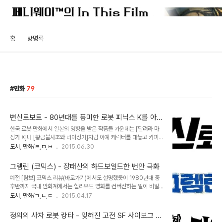
홈
방명록
만화
79
변신로보트 - 80년대를 풍미한 로봇 피닉스 K를 아십
니까?
한국 로봇 만화에서 일본의 영향을 받은 작품들 가운데는 [달려라 마
징가 X]나 [황금불사조와 라이징가]처럼 아예 캐릭터를 대놓고 카피한
것이 있는가 하면, 일본 메카닉을 토대로 이를 변용해 나름의 리폼을
도서, 만화/ㄹ,ㅁ,ㅂ
2015.06.30
거친 경우도 있다. 어느 쪽이 되었든 저작권이라는 측면에서 보면 둘
다 바람직 한 것은 아니나 후자의 경우 모방에서 오는 키치적 재미를
그렘린 (코믹스) - 장태산의 하드보일드한 번안 극화
발견할 수 있다는 측면에서 접근해야 할 필요가 있다고 본다. 그 대표
예전 [람보] 코믹스 리뷰(바로가기)에서도 설명했듯이 1980년대 중
적인 예로서 1980년대 초중반을 풍미했던 김은기 작가의 [변신로보
후반까지 국내 만화계에서는 헐리우드 영화를 컨버전하는 일이 비일
트]가 있다. 우선 이 작품은 현대코믹스 레이블의 대표적인 로봇 만화
비재했다. 저작권 측면에서는 떳떳하지 못한 점이 있으나 작가의 재해
도서, 만화/ㄱ,ㄴ,ㄷ
2015.04.17
로서 다수의 시리즈를 양산한 바 있는데, 1편에 해당하는 작품의 표지
석이 들어간 이러한 작품들은 극장을 찾아갈 형편이 되지 않는 아이들
에는 [초시공요새 마크로스]의 발키리 일러스트가 당당하게 그려져 있
에게 인기를 끌었던 하위 문화의 일부였다. 사실 이런 번안물의 특징
다 -_-;;; 문제는 이 작품의 등..
정의의 사자 로봇 캉타 - 잊혀진 고전 SF 사이보그 에
중 하나는 작가에 의해 원작 영화와는 다른 결말을 가지거나 작품의 분