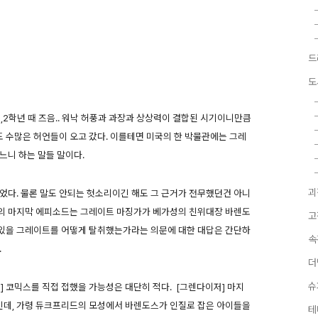
드
도
1,2학년 때 즈음.. 워낙 허풍과 과장과 상상력이 결합된 시기이니만큼
 수많은 허언들이 오고 갔다. 이를테면 미국의 한 박물관에는 그레
느니 하는 말들 말이다.
괴
었다. 물론 말도 안되는 헛소리이긴 해도 그 근거가 전무했던건 아니
]의 마지막 에피소드는 그레이트 마징가가 베가성의 친위대장 바렌도
고
있을 그레이트를 어떻게 탈취했는가라는 의문에 대한 대답은 간단하
속
.
더
슈
] 코믹스를 직접 접했을 가능성은 대단히 적다. [그렌다이저] 마지
데, 가령 듀크프리드의 모성에서 바렌도스가 인질로 잡은 아이들을
테