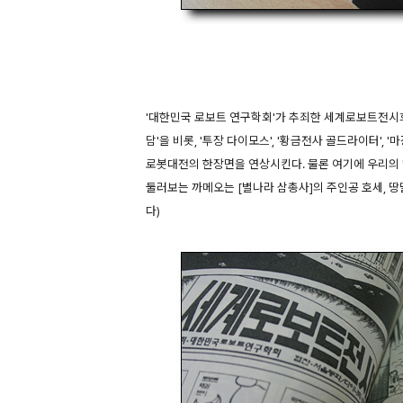
'
대한민국 로보트 연구학회'가 추죄한 세계로보트전시회
담'을 비롯, '투장 다이모스', '황금전사 골드라이터', '마
로봇대전의 한장면을 연상시킨다. 물론 여기에 우리의 
둘러보는 까메오는 [별나라 삼총사]의 주인공 호세, 땅
다)