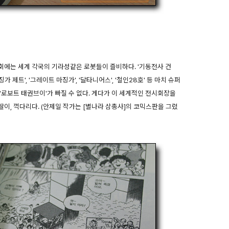
에는 세계 각국의 기라성같은 로봇들이 즐비하다. '기동전사 건
징가 제트', '그레이트 마징가', '달타니어스', '철인28호' 등 마치 슈퍼
'로보트 태권브이'가 빠질 수 없다. 게다가 이 세계적인 전시회장을
딸이, 꺽다리다. (안제일 작가는 [별나라 삼총사]의 코믹스판을 그렸