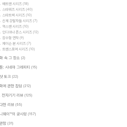
배트맨 시리즈
(18)
스타워즈 시리즈
(40)
스타트렉 시리즈
(10)
신체 강탈자들 시리즈
(7)
엑스맨 시리즈
(10)
인디아나 존스 시리즈
(12)
잠수함 연작
(9)
제이슨 본 시리즈
(7)
트랜스포머 시리즈
(10)
화 속 그 장소
(2)
툰: 시네마 그레피티
(15)
샷 토크
(22)
화에 관한 잡담
(212)
T, 전자기기 리뷰
(125)
다한 리뷰
(55)
니웨이™의 궁시렁
(157)
관함
(31)