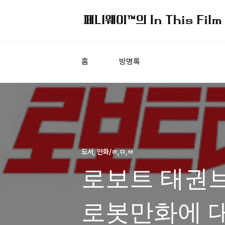
홈
방명록
도서, 만화/ㄹ,ㅁ,ㅂ
로보트 태권브
로봇만화에 