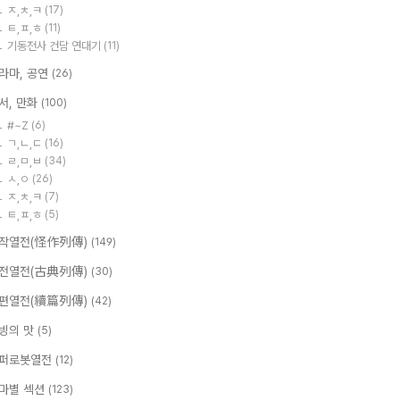
ㅈ,ㅊ,ㅋ
(17)
ㅌ,ㅍ,ㅎ
(11)
기동전사 건담 연대기
(11)
라마, 공연
(26)
서, 만화
(100)
#~Z
(6)
ㄱ,ㄴ,ㄷ
(16)
ㄹ,ㅁ,ㅂ
(34)
ㅅ,ㅇ
(26)
ㅈ,ㅊ,ㅋ
(7)
ㅌ,ㅍ,ㅎ
(5)
작열전(怪作列傳)
(149)
전열전(古典列傳)
(30)
편열전(續篇列傳)
(42)
빙의 맛
(5)
퍼로봇열전
(12)
마별 섹션
(123)