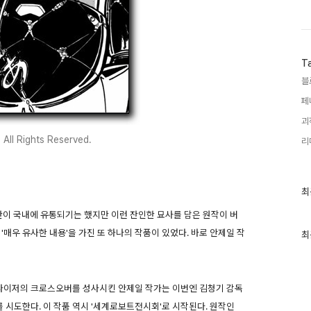
T
블
페
괴
ll Rights Reserved.
리
최
최
근
글
적판이 국내에 유통되기는 했지만 이런 잔인한 묘사를 담은 원작이 버
과
'매우 유사한 내용'을 가진 또 하나의 작품이 있었다. 바로 안제일 작
인
최
기
글
렌다이저의 크로스오버를 성사시킨 안제일 작가는 이번엔 김청기 감독
를 시도한다. 이 작품 역시 '세계로보트전시회'로 시작된다. 원작인