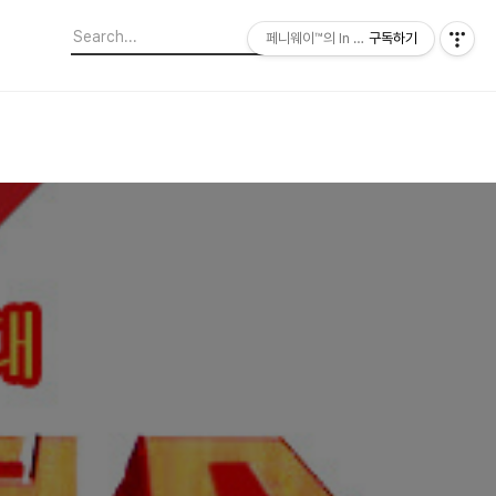
페니웨이™의 In This Film
구독하기