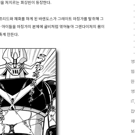
행을 저지르는 회상씬이 등장한다.
프리드와 재회를 하게 된 바렌도스가 그레이트 마징가를 탈취해 그
 아이들을 마징가의 본체에 굴비처럼 엮어놓아 그렌다이저의 몸이
죽게 만든다.
영
웹
원
영
I
잡
페
보