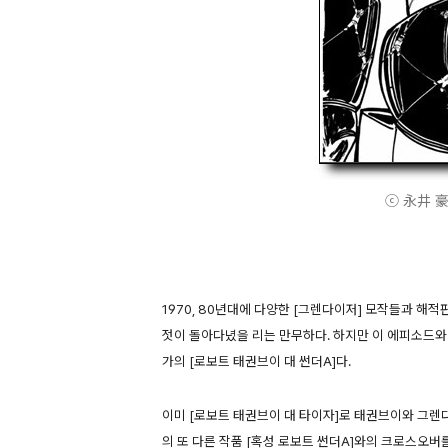
ⓒ 永井 豪 A
1970, 80년대에 다양한 [그렌다이저] 모작들과 해
젓이 돌아다녔을 리는 만무하다. 하지만 이 에피소드와 
가의 [로보트 태권브이 대 썬더A]다.
이미 [로보트 태권브이 대 타이자]로 태권브이와 그
의 또 다른 작품 [혹성 로보트 썬더A]와의 크로스오버