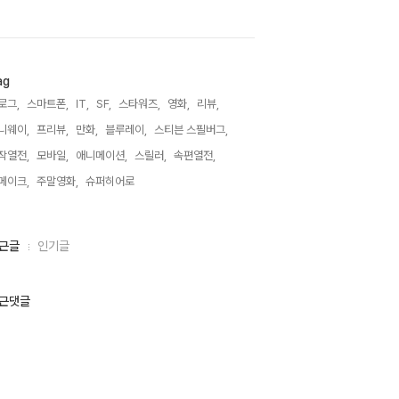
ag
로그,
스마트폰,
IT,
SF,
스타워즈,
영화,
리뷰,
니웨이,
프리뷰,
만화,
블루레이,
스티븐 스필버그,
작열전,
모바일,
애니메이션,
스릴러,
속편열전,
메이크,
주말영화,
슈퍼히어로,
근글
인기글
근댓글