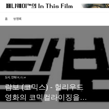
홈
방명록
도서, 만화/ㄹ,ㅁ,ㅂ
람보 (코믹스) - 헐리우드
영화의 코믹컬라이징을
추억하며