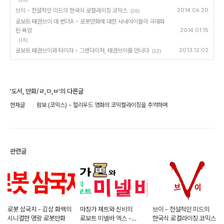
브이 - 전설적인 미드의 한국식 로컬라이징 코믹스
2014.06.20
(26)
로보트 태권브이 대 썬더A - 로봇만화에 대한 사내아이들의 극대화
된 욕망
2014.01.15
(16)
로보트 태권브이와 타이자 - 그렌다이저, 태권브이를 만나다
2013.12.02
(12)
'도서, 만화/ㄹ,ㅁ,ㅂ'의 다른글
현재글
람보 (코믹스) - 헐리우드 영화의 코믹컬라이징을 추억하며
관련글
로봇 삼국지 - 김삼 화백의
마징가 제트와 신비의
브이 - 전설적인 미드의
시니컬한 명랑 로봇만화
로보트 미넬바 엑스 -
한국식 로컬라이징 코믹스