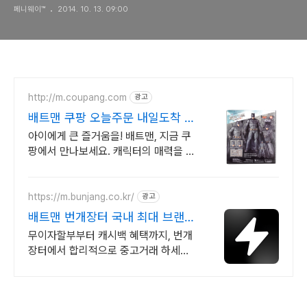
페니웨이™
2014. 10. 13. 09:00
http://m.coupang.com
광고
배트맨 쿠팡 오늘주문 내일도착 로
켓배송
아이에게 큰 즐거움을! 배트맨, 지금 쿠
팡에서 만나보세요. 캐릭터의 매력을 그
대로, 와우회원 무료배송으로 안전하게
받아보세요.
https://m.bunjang.co.kr/
광고
배트맨 번개장터 국내 최대 브랜드
중고거래
무이자할부부터 캐시백 혜택까지, 번개
장터에서 합리적으로 중고거래 하세요
전국 각지에서 올라오는 전국구 최다 상
품 매일 10만 개 이상의 신규 상품 업로
드