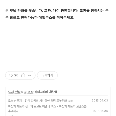
※ 옛날 만화를 찾습니다. 교환, 대여 환영합니다. 교환을 원하시는 분
은 답글로 연락가능한 메일주소를 적어주세요
.
20
구독하기
'
도서, 만화
>
ㄹ,ㅁ,ㅂ
' 카테고리의 다른 글
로봇 삼국지 - 김삼 화백의 시니컬한 명랑 로봇만화
2015.04.03
(35)
마징가 제트와 신비의 로보트 미넬바 엑스 - 마징가 제트의 로맨스를
추억하다
2014.12.08
(16)