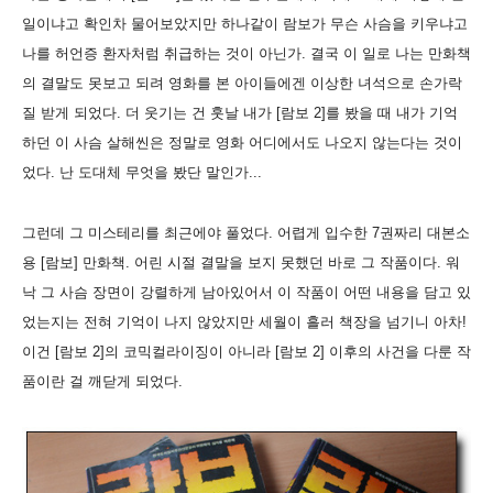
일이냐고 확인차 물어보았지만 하나같이 람보가 무슨 사슴을 키우냐고
나를 허언증 환자처럼 취급하는 것이 아닌가. 결국 이 일로 나는 만화책
의 결말도 못보고 되려 영화를 본 아이들에겐 이상한 녀석으로 손가락
질 받게 되었다. 더 웃기는 건 훗날 내가 [람보 2]를 봤을 때 내가 기억
하던 이 사슴 살해씬은 정말로 영화 어디에서도 나오지 않는다는 것이
었다. 난 도대체 무엇을 봤단 말인가...
그런데 그 미스테리를 최근에야 풀었다. 어렵게 입수한 7권짜리 대본소
용 [람보] 만화책. 어린 시절 결말을 보지 못했던 바로 그 작품이다. 워
낙 그 사슴 장면이 강렬하게 남아있어서 이 작품이 어떤 내용을 담고 있
었는지는 전혀 기억이 나지 않았지만 세월이 흘러 책장을 넘기니 아차!
이건 [람보 2]의 코믹컬라이징이 아니라 [람보 2] 이후의 사건을 다룬 작
품이란 걸 깨닫게 되었다.