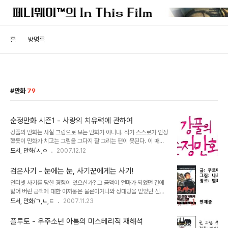
홈
방명록
만화
79
순정만화 시즌1 - 사랑의 치유력에 관하여
강풀의 만화는 사실 그림으로 보는 만화가 아니다. 작가 스스로가 인정
했듯이 만화가 치고는 그림을 그다지 잘 그리는 편이 못된다. 이 때문
에 그는 친구나 지인들을 불러다가 모델을 서게 만든 뒤 디카로 찍은
도서, 만화/ㅅ,ㅇ
2007.12.12
실사를 토대로 그림을 완성시키는 경우가 많다고 한다. 그렇게 뛰어난
작화를 선보이는 것이 아님에도 불구하고 인터넷 만화가로 유명해진
검은사기 - 눈에는 눈, 사기꾼에게는 사기!
비결은 과연 무엇일까? 만화가 강풀(본명: 강도영). 푸짐한(?) 외모처
인터넷 사기를 당한 경험이 있으신가? 그 금액이 얼마가 되었던 간에
럼 스토리도 따뜻하며 인간적이다 강풀의 만화는 마음으로 보는 만화
잃어 버린 금액에 대한 아까움은 물론이거니와 상대방을 믿었던 신뢰
이기 때문이다. 주로 [일쌍다반사]같은 단편만화에 치중해 토사물이나
를 배신당했을 때 느끼는 더러운 기분은 이루 말로 표현할 수가 없다.
도서, 만화/ㄱ,ㄴ,ㄷ
2007.11.23
화장실을 이용한 개그를 선보여 '엽기 만화가'의 이미지가 강했던 강풀
안타깝게도 인터넷과 휴대전화의 발달로 인해 인터넷 사기는 점점 증
이 본격적인 장편에 도전한 작품이 바로 [순정만화]다. 하하, 제목부터
가하고 있고, 그 수법도 갈수록 교묘해지고 있는게 현실이다. 인터넷
촌스럽게 [순정만화]란다. 필자도..
플루토 - 우주소년 아톰의 미스테리적 재해석
사기피해 정보 사이트 더 치트 (http://www.thecheat.co.kr) 사기