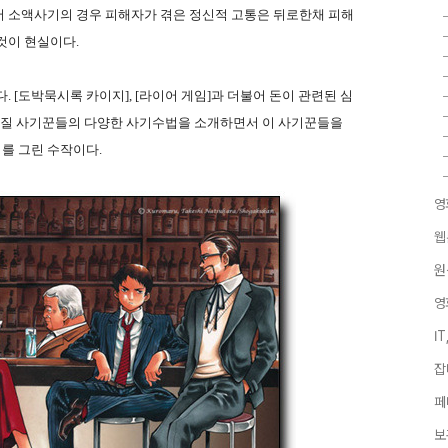
서 소액사기의 경우 피해자가 겪은 정신적 고통은 뒤로한채 피해
것이 현실이다.
 [도박묵시록 카이지], [라이어 게임]과 더불어 돈이 관련된 심
 악질 사기꾼들의 다양한 사기수법을 소개하면서 이 사기꾼들을
를 그린 수작이다.
영
웹
원
영
I
잡
페
보