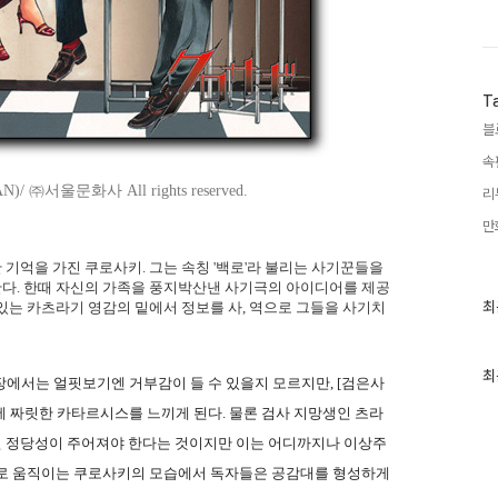
T
블
속
 ㈜서울문화사 All rights reserved.
리
만
기억을 가진 쿠로사키. 그는 속칭 '백로'라 불리는 사기꾼들을
다. 한때 자신의 가족을 풍지박산낸 사기극의 아이디어를 제공
최
최
있는 카츠라기 영감의 밑에서 정보를 사, 역으로 그들을 사기치
근
글
과
인
최
장에서는 얼핏보기엔 거부감이 들 수 있을지 모르지만, [검은사
기
글
 짜릿한 카타르시스를 느끼게 된다. 물론 검사 지망생인 츠라
 정당성이 주어져야 한다는 것이지만 이는 어디까지나 이상주
으로 움직이는 쿠로사키의 모습에서 독자들은 공감대를 형성하게