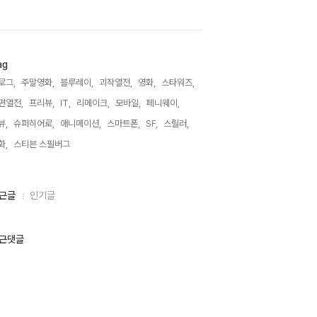
ag
로그,
주말영화,
블루레이,
괴작열전,
영화,
스타워즈,
편열전,
프리뷰,
IT,
리메이크,
모바일,
페니웨이,
뷰,
슈퍼히어로,
애니메이션,
스마트폰,
SF,
스릴러,
화,
스티븐 스필버그,
근글
인기글
근댓글