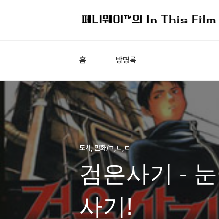
홈
방명록
도서, 만화/ㄱ,ㄴ,ㄷ
검은사기 - 
사기!