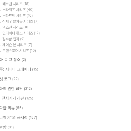
배트맨 시리즈
(18)
스타워즈 시리즈
(40)
스타트렉 시리즈
(10)
신체 강탈자들 시리즈
(7)
엑스맨 시리즈
(10)
인디아나 존스 시리즈
(12)
잠수함 연작
(9)
제이슨 본 시리즈
(7)
트랜스포머 시리즈
(10)
화 속 그 장소
(2)
툰: 시네마 그레피티
(15)
샷 토크
(22)
화에 관한 잡담
(212)
T, 전자기기 리뷰
(125)
다한 리뷰
(55)
니웨이™의 궁시렁
(157)
관함
(31)