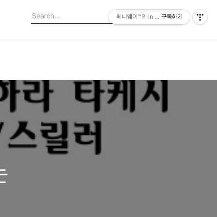
페니웨이™의 In This Film
구독하기
는