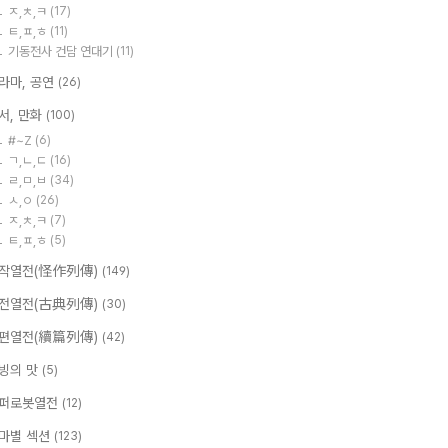
ㅈ,ㅊ,ㅋ
(17)
ㅌ,ㅍ,ㅎ
(11)
기동전사 건담 연대기
(11)
라마, 공연
(26)
서, 만화
(100)
#~Z
(6)
ㄱ,ㄴ,ㄷ
(16)
ㄹ,ㅁ,ㅂ
(34)
ㅅ,ㅇ
(26)
ㅈ,ㅊ,ㅋ
(7)
ㅌ,ㅍ,ㅎ
(5)
작열전(怪作列傳)
(149)
전열전(古典列傳)
(30)
편열전(續篇列傳)
(42)
빙의 맛
(5)
퍼로봇열전
(12)
마별 섹션
(123)