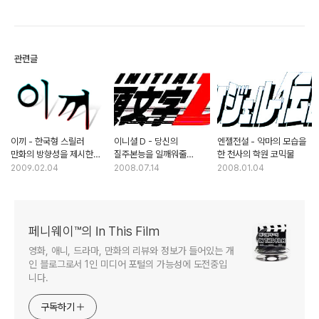
관련글
이끼 - 한국형 스릴러
이니셜 D - 당신의
엔젤전설 - 악마의 모습을
만화의 방향성을 제시한
질주본능을 일깨워줄
한 천사의 학원 코믹물
걸작
레이싱 드라마
2009.02.04
2008.07.14
2008.01.04
페니웨이™의 In This Film
영화, 애니, 드라마, 만화의 리뷰와 정보가 들어있는 개
인 블로그로서 1인 미디어 포털의 가능성에 도전중입
니다.
구독하기