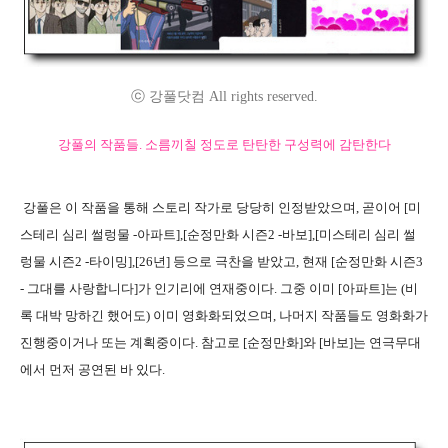
ⓒ 강풀닷컴 All rights reserved.
강풀의 작품들. 소름끼칠 정도로 탄탄한 구성력에 감탄한다
강풀은 이 작품을 통해 스토리 작가로 당당히 인정받았으며, 곧이어 [미
스테리 심리 썰렁물 -아파트],[순정만화 시즌2 -바보],[미스테리 심리 썰
렁물 시즌2 -타이밍],[26년] 등으로 극찬을 받았고, 현재 [순정만화 시즌3
- 그대를 사랑합니다]가 인기리에 연재중이다. 그중 이미 [아파트]는 (비
록 대박 망하긴 했어도) 이미 영화화되었으며, 나머지 작품들도 영화화가
진행중이거나 또는 계획중이다. 참고로 [순정만화]와 [바보]는 연극무대
에서 먼저 공연된 바 있다.