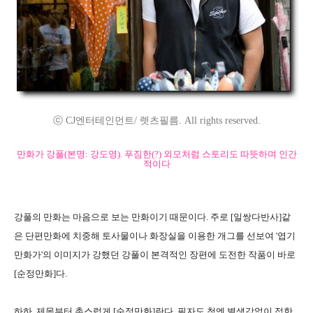
ⓒ CJ엔터테인먼트/ 렛츠필름. All rights reserved.
만화가 강풀(본명: 강도영). 푸짐한(?) 외모처럼 스토리도 따뜻하며 인간
적이다
강풀의 만화는 마음으로 보는 만화이기 때문이다. 주로 [일쌍다반사]같
은 단편만화에 치중해 토사물이나 화장실을 이용한 개그를 선보여 '엽기
만화가'의 이미지가 강했던 강풀이 본격적인 장편에 도전한 작품이 바로
[순정만화]다.
하하, 제목부터 촌스럽게 [순정만화]란다. 필자도 첨엔 별생각없이 접한