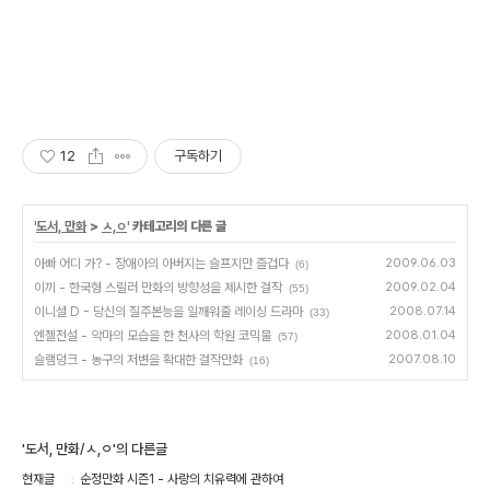
12
구독하기
'
도서, 만화
>
ㅅ,ㅇ
' 카테고리의 다른 글
아빠 어디 가? - 장애아의 아버지는 슬프지만 즐겁다
2009.06.03
(6)
이끼 - 한국형 스릴러 만화의 방향성을 제시한 걸작
2009.02.04
(55)
이니셜 D - 당신의 질주본능을 일깨워줄 레이싱 드라마
2008.07.14
(33)
엔젤전설 - 악마의 모습을 한 천사의 학원 코믹물
2008.01.04
(57)
슬램덩크 - 농구의 저변을 확대한 걸작만화
2007.08.10
(16)
'도서, 만화/ㅅ,ㅇ'의 다른글
현재글
순정만화 시즌1 - 사랑의 치유력에 관하여