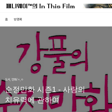
홈
방명록
도서, 만화/ㅅ,ㅇ
순정만화 시즌1 - 사랑의
치유력에 관하여