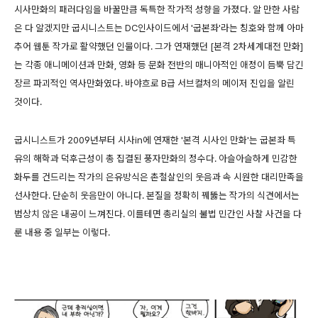
시사만화의 패러다임을 바꿀만큼 독특한 작가적 성향을 가졌다. 알 만한 사람
은 다 알겠지만 굽시니스트는 DC인사이드에서 '굽본좌'라는 칭호와 함께 아마
추어 웹툰 작가로 활약했던 인물이다. 그가 연재했던 [본격 2차세계대전 만화]
는 각종 애니메이션과 만화, 영화 등 문화 전반의 매니아적인 애정이 듬뿍 담긴
장르 파괴적인 역사만화였다. 바야흐로 B급 서브컬처의 메이저 진입을 알린
것이다.
굽시니스트가 2009년부터 시사in에 연재한 '본격 시사인 만화'는 굽본좌 특
유의 해학과 덕후근성이 총 집결된 풍자만화의 정수다. 아슬아슬하게 민감한
화두를 건드리는 작가의 은유방식은 촌철살인의 웃음과 속 시원한 대리만족을
선사한다. 단순히 웃음만이 아니다. 본질을 정확히 꿰뚫는 작가의 식견에서는
범상치 않은 내공이 느껴진다. 이를테면 총리실의 불법 민간인 사찰 사건을 다
룬 내용 중 일부는 이렇다.