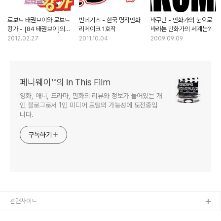
로보트 태권브이와 로보트
번데기스 - 한국 명작만화
바쿠만 - 만화가의 눈으로
캉가 - [84 태권브이]의
리메이크 1호작
바라본 만화가의 세계는?
원작만화를 아십니까?
2012.02.27
2011.10.04
2009.09.09
페니웨이™의 In This Film
영화, 애니, 드라마, 만화의 리뷰와 정보가 들어있는 개
인 블로그로서 1인 미디어 포털의 가능성에 도전중입
니다.
구독하기
관련사이트