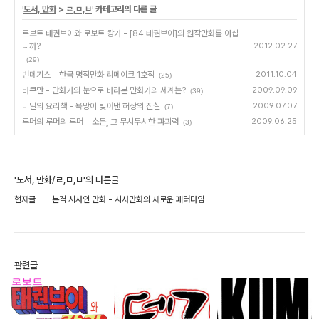
'
도서, 만화
>
ㄹ,ㅁ,ㅂ
' 카테고리의 다른 글
로보트 태권브이와 로보트 캉가 - [84 태권브이]의 원작만화를 아십
니까?
2012.02.27
(29)
번데기스 - 한국 명작만화 리메이크 1호작
2011.10.04
(25)
바쿠만 - 만화가의 눈으로 바라본 만화가의 세계는?
2009.09.09
(39)
비밀의 요리책 - 욕망이 빚어낸 허상의 진실
2009.07.07
(7)
루머의 루머의 루머 - 소문, 그 무시무시한 파괴력
2009.06.25
(3)
'도서, 만화/ㄹ,ㅁ,ㅂ'의 다른글
현재글
본격 시사인 만화 - 시사만화의 새로운 패러다임
관련글