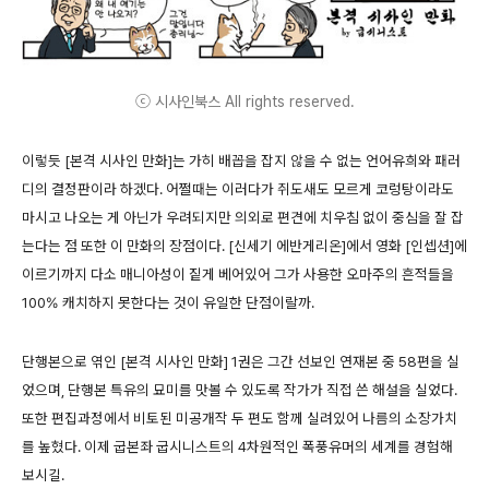
ⓒ 시사인북스 All rights reserved.
이렇듯 [본격 시사인 만화]는 가히 배꼽을 잡지 않을 수 없는 언어유희와 패러
디의 결정판이라 하겠다. 어쩔때는 이러다가 쥐도새도 모르게 코렁탕이라도
마시고 나오는 게 아닌가 우려되지만 의외로 편견에 치우침 없이 중심을 잘 잡
는다는 점 또한 이 만화의 장점이다. [신세기 에반게리온]에서 영화 [인셉션]에
이르기까지 다소 매니아성이 짙게 베어있어 그가 사용한 오마주의 흔적들을
100% 캐치하지 못한다는 것이 유일한 단점이랄까.
단행본으로 엮인 [본격 시사인 만화] 1권은 그간 선보인 연재본 중 58편을 실
었으며, 단행본 특유의 묘미를 맛볼 수 있도록 작가가 직접 쓴 해설을 실었다.
또한 편집과정에서 비토된 미공개작 두 편도 함께 실려있어 나름의 소장가치
를 높혔다. 이제 굽본좌 굽시니스트의 4차원적인 폭풍유머의 세계를 경험해
보시길.