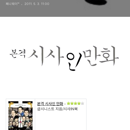
페니웨이™
2011. 5. 3. 11:00
본격 시사인 만화
-
굽시니스트 지음/시사IN북