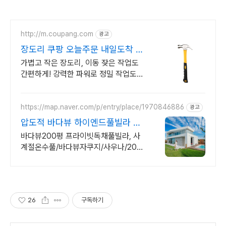
http://m.coupang.com
광고
장도리 쿠팡 오늘주문 내일도착 로
켓배송
가볍고 작은 장도리, 이동 잦은 작업도
간편하게! 강력한 파워로 정밀 작업도
거뜬히, 로켓배송으로 빠르게.
https://map.naver.com/p/entry/place/1970846886
광고
압도적 바다뷰 하이엔드풀빌라 7-
8월 한정 수영장 포함
바다뷰200평 프라이빗독채풀빌라, 사
계절온수풀/바다뷰자쿠지/사우나/200
인치시네마 200평 잔디정원, 소파에서
바다뷰, 에메랄드 감성 수영장, 핀란드
사우나, 불멍
26
구독하기