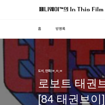
홈
방명록
도서, 만화/ㄹ,ㅁ,ㅂ
로보트 태권브
[84 태권브