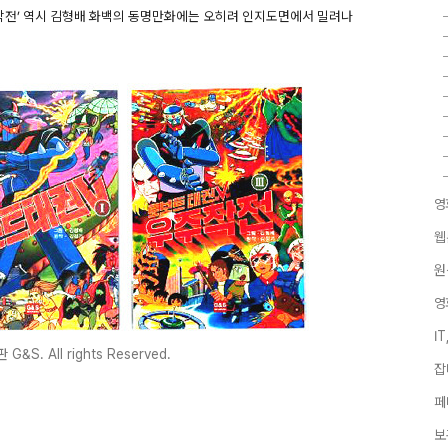
주작전’ 역시 김형배 화백의 동명만화에는 오히려 인지도면에서 밀려나
영
웹
원
영
I
&S. All rights Reserved.
잡
페
보