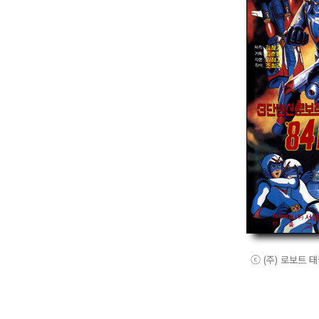
ⓒ (주) 로보트 태권브