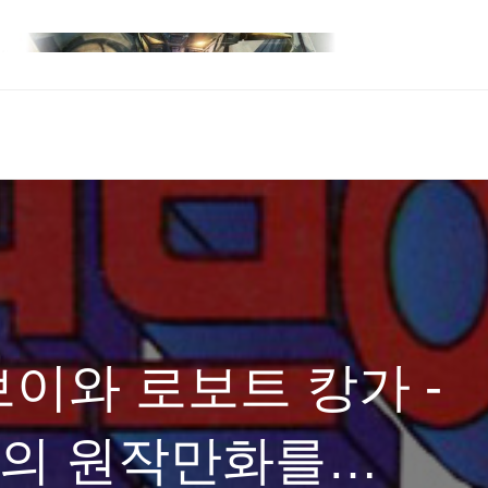
이와 로보트 캉가 -
이]의 원작만화를