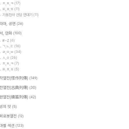
ㅈ,ㅊ,ㅋ
(17)
ㅌ,ㅍ,ㅎ
(11)
기동전사 건담 연대기
(11)
라마, 공연
(26)
서, 만화
(100)
#~Z
(6)
ㄱ,ㄴ,ㄷ
(16)
ㄹ,ㅁ,ㅂ
(34)
ㅅ,ㅇ
(26)
ㅈ,ㅊ,ㅋ
(7)
ㅌ,ㅍ,ㅎ
(5)
작열전(怪作列傳)
(149)
전열전(古典列傳)
(30)
편열전(續篇列傳)
(42)
빙의 맛
(5)
퍼로봇열전
(12)
마별 섹션
(123)