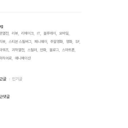
ag
편열전,
리뷰,
리메이크,
IT,
블루레이,
모바일,
리뷰,
스티븐 스필버그,
페니웨이,
주말영화,
영화,
SF,
타워즈,
괴작열전,
스릴러,
만화,
블로그,
스마트폰,
퍼히어로,
애니메이션,
근글
인기글
근댓글