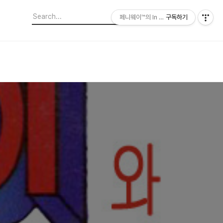
페니웨이™의 In This Film
구독하기