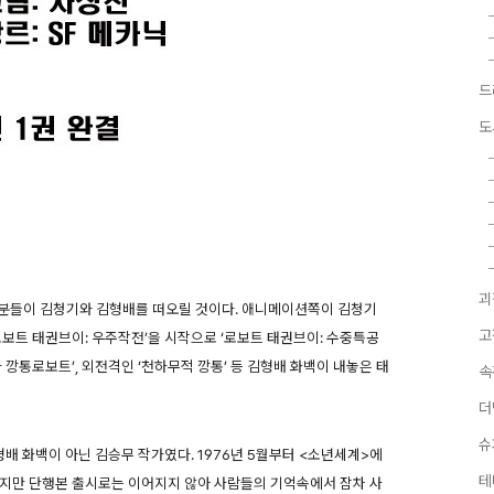
드
도
괴
 분들이 김청기와 김형배를 떠오릴 것이다. 애니메이션쪽이 김청기
고
로보트 태권브이: 우주작전’을 시작으로 ‘로보트 태권브이: 수중특공
와 깡통로보트’, 외전격인 ‘천하무적 깡통’ 등 김형배 화백이 내놓은 태
속
더
슈
형배 화백이 아닌 김승무 작가였다. 1976년 5월부터 <소년세계>에
테
이지만 단행본 출시로는 이어지지 않아 사람들의 기억속에서 잠차 사