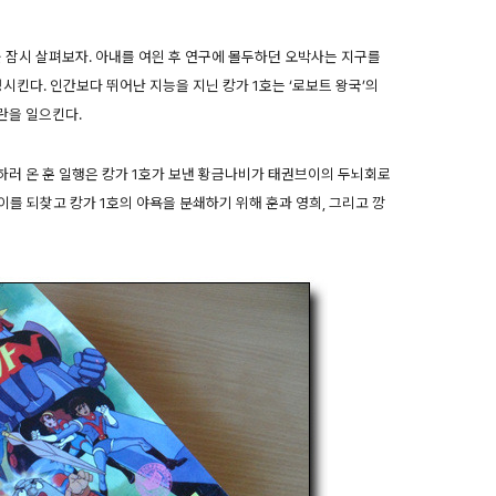
를 잠시 살펴보자. 아내를 여읜 후 연구에 몰두하던 오박사는 지구를
성시킨다. 인간보다 뛰어난 지능을 지닌 캉가 1호는 ‘로보트 왕국’의
란을 일으킨다.
러 온 훈 일행은 캉가 1호가 보낸 황금나비가 태권브이의 두뇌회로
를 되찾고 캉가 1호의 야욕을 분쇄하기 위해 훈과 영희, 그리고 깡