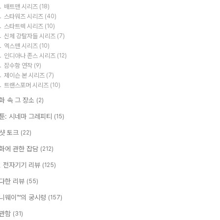
배트맨 시리즈
(18)
스타워즈 시리즈
(40)
스타트렉 시리즈
(10)
신체 강탈자들 시리즈
(7)
엑스맨 시리즈
(10)
인디아나 존스 시리즈
(12)
잠수함 연작
(9)
제이슨 본 시리즈
(7)
트랜스포머 시리즈
(10)
화 속 그 장소
(2)
툰: 시네마 그레피티
(15)
샷 토크
(22)
화에 관한 잡담
(212)
T, 전자기기 리뷰
(125)
다한 리뷰
(55)
니웨이™의 궁시렁
(157)
관함
(31)