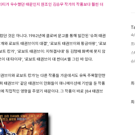
퀄리티가 우수했던 때문인지 원조인 김승무 작가의 작품보다 훨씬 더
T
속
던 것은 아니다. 1982년에 클로버 문고를 통해 발간된 ‘슈퍼 태권
개와 로보트 태권브이의 대결’, ‘로보트 태권브이와 황금마왕’, ‘로보
프
보트 캉가’, ‘로보트 태권브이: 지하결사대’ 등 김형배 화백에 못지 않
스
 대 타이쟈’, ‘로보트 태권브이 대 썬더A’를 그린 바 있다.
슈
태권브이와 로보트 캉가’는 다른 작품들 가운데서도 유독 주목할만한
최
슈퍼 태권브이’ 같은 태권브이 만화들이 애니메이션에 기반을 둔 작품
최
근
에 직접적인 영향을 주었기 때문이다. 그 작품이 바로 [84 태권브
글
과
인
최
기
글