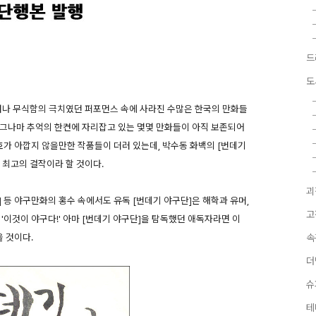
드
도
러나 무식함의 극치였던 퍼포먼스 속에 사라진 수많은 한국의 만화들
 그나마 추억의 한켠에 자리잡고 있는 몇몇 만화들이 아직 보존되어
호가 아깝지 않을만한 작품들이 더러 있는데, 박수동 화백의 [번데기
 최고의 걸작이라 할 것이다.
괴
 등 야구만화의 홍수 속에서도 유독 [번데기 야구단]은 해학과 유머,
고
'이것이 야구다!' 아마 [번데기 야구단]을 탐독했던 애독자라면 이
 것이다.
속
더
슈
테