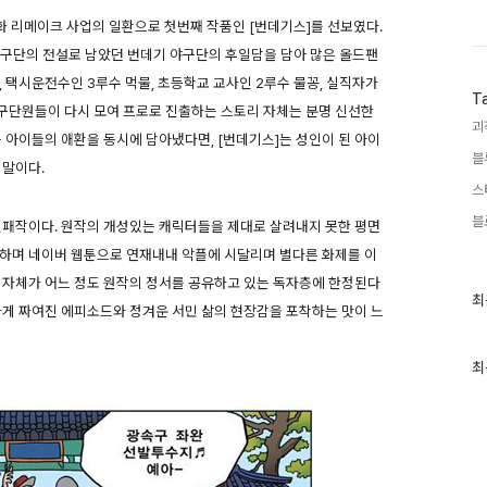
 리메이크 사업의 일환으로 첫번째 작품인 [번데기스]를 선보였다.
 야구단의 전설로 남았던 번데기 야구단의 후일담을 담아 많은 올드팬
, 택시운전수인 3루수 먹물, 초등학교 교사인 2루수 물꽁, 실직자가
T
 야구단원들이 다시 모여 프로로 진출하는 스토리 자체는 분명 신선한
괴
 아이들의 애환을 동시에 담아냈다면, [번데기스]는 성인이 된 아이
블
 말이다.
스
블
실패작이다. 원작의 개성있는 캐릭터들을 제대로 살려내지 못한 평면
듭하며 네이버 웹툰으로 연재내내 악플에 시달리며 별다른 화제를 이
 자체가 어느 정도 원작의 정서를 공유하고 있는 독자층에 한정된다
최
최
게 짜여진 에피소드와 정겨운 서민 삶의 현장감을 포착하는 맛이 느
근
글
과
인
최
기
글