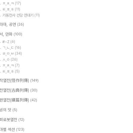
ㅈ,ㅊ,ㅋ
(17)
ㅌ,ㅍ,ㅎ
(11)
기동전사 건담 연대기
(11)
라마, 공연
(26)
서, 만화
(100)
#~Z
(6)
ㄱ,ㄴ,ㄷ
(16)
ㄹ,ㅁ,ㅂ
(34)
ㅅ,ㅇ
(26)
ㅈ,ㅊ,ㅋ
(7)
ㅌ,ㅍ,ㅎ
(5)
작열전(怪作列傳)
(149)
전열전(古典列傳)
(30)
편열전(續篇列傳)
(42)
빙의 맛
(5)
퍼로봇열전
(12)
마별 섹션
(123)