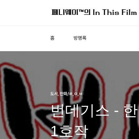
홈
방명록
도서, 만화/ㄹ,ㅁ,ㅂ
번데기스 - 
1호작