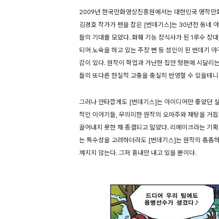
2009년 한국만화영상진흥원에서는 대한민국 명작만화
김경호 작가가 펜을 잡은 [번데기스]는 30년전 동네
들의 기대를 모았다. 화훼 기능 장식사가 된 1루수 장대
되어 노숙을 하고 있는 주장 뻔 등 성인이 된 번데기
감이 있다. 원작이 학업과 가난한 집안 형편에 시달리는
들의 또다른 현실적 고충을 충실히 반영할 수 있을테니
그러나 안타깝게도 [번데기스]는 아이디어만 좋았던 
적인 이야기들, 무의미한 원작의 오마주와 재탕을 거
끌어내지 못한 채 종결되고 말았다. 리메이크라는 기획
는 특수성을 고려하더라도 [번데기스]는 원작의 촘촘하
껴지지 않는다. 그저 흉내만 내고 있을 뿐이다.