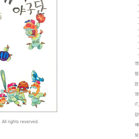
영
웹
원
영
I
잡
ll rights reserved.
페
보