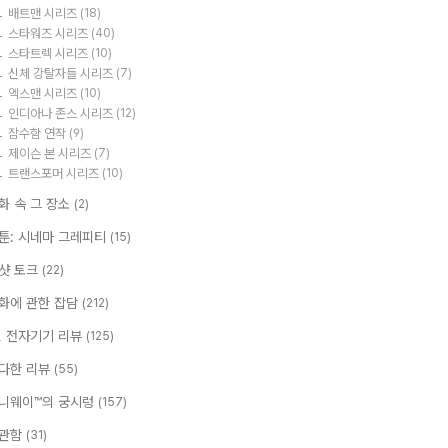
배트맨 시리즈
(18)
스타워즈 시리즈
(40)
스타트렉 시리즈
(10)
신체 강탈자들 시리즈
(7)
엑스맨 시리즈
(10)
인디아나 존스 시리즈
(12)
잠수함 연작
(9)
제이슨 본 시리즈
(7)
트랜스포머 시리즈
(10)
화 속 그 장소
(2)
툰: 시네마 그레피티
(15)
샷 토크
(22)
화에 관한 잡담
(212)
T, 전자기기 리뷰
(125)
다한 리뷰
(55)
니웨이™의 궁시렁
(157)
관함
(31)