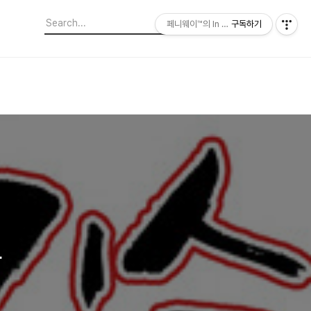
페니웨이™의 In This Film
구독하기
크