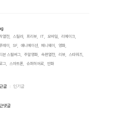
ag
작열전,
스릴러,
프리뷰,
IT,
모바일,
리메이크,
루레이,
SF,
애니메이션,
페니웨이,
영화,
티븐 스필버그,
주말영화,
속편열전,
리뷰,
스타워즈,
로그,
스마트폰,
슈퍼히어로,
만화,
근글
인기글
근댓글