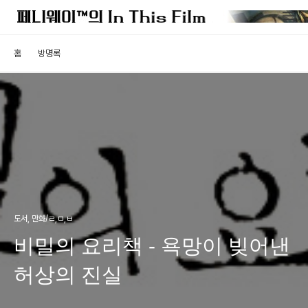
홈
방명록
도서, 만화/ㄹ,ㅁ,ㅂ
비밀의 요리책 - 욕망이 빚어낸
허상의 진실