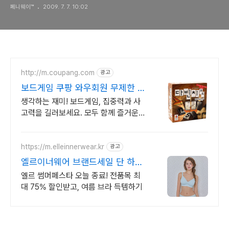
페니웨이™
2009. 7. 7. 10:02
http://m.coupang.com
광고
보드게임 쿠팡 와우회원 무제한 무
료배송
생각하는 재미! 보드게임, 집중력과 사
고력을 길러보세요. 모두 함께 즐거운
보드게임, 쿠팡에서 다양한 종류를 만나
보세요.
https://m.elleinnerwear.kr
광고
엘르이너웨어 브랜드세일 단 하루!
전품목 ~75%
엘르 썸머페스타 오늘 종료! 전품목 최
대 75% 할인받고, 여름 브라 득템하기