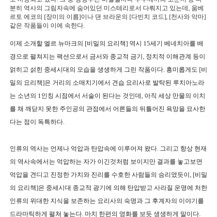
분히 역사의 그림자속에 숨어있던 미스테리로서 다뤄지고 있는데, 움베
르토 에코의 [장미의 이름]이나 댄 브라운의 [다빈치 코드], [천사와 악마]
같은 작품들이 이에 속한다.
이제 소개할 엘르 뉴마크의 [비밀의 요리책] 역시 15세기 베네치아를 배
경으로 펼쳐지는 팩션으로서 금서와 종교적 금기, 정치적 이해관계 등이
얽히고 섥힌 중세시대의 모습을 생생하게 그린 작품이다. 흥미롭게도 [비
밀의 요리책]은 거리의 소매치기에서 견습 요리사로 발탁된 루치아노라
는 소년의 1인칭 시점에서 서술이 된다는 것인데, 아직 세상 만물의 이치
를 채 깨닫지 못한 주인공의 관점에서 어른들의 뒤틀어진 욕망을 묘사한
다는 점이 독특하다.
인류의 역사는 언제나 억압과 탄압속에 이루어져 왔다. 그리고 항상 현재
의 역사속에서는 억압하는 자가 이긴것처럼 보이지만 결과를 놓고보면
억압을 견디고 진정한 가치와 진리를 수호한 사람들의 승리였듯이, [비밀
의 요리책]은 중세시대 종교적 광기에 의해 탄압받고 사라질 운명에 처한
인류의 위대한 지식을 보존하는 요리사의 숙명과 그 후계자의 이야기를
드라마틱하게 펼쳐 놓는다. 마치 한편의 영화를 보듯 생생하게 말이다.