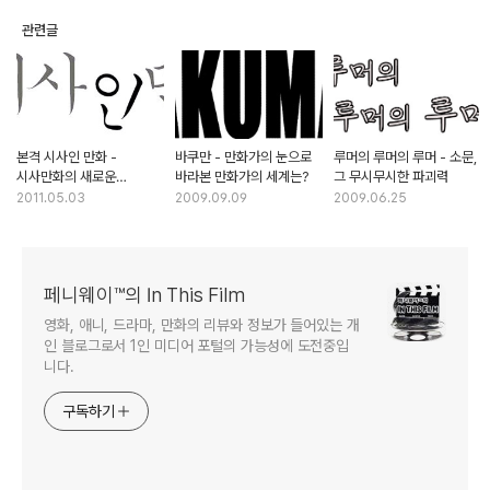
관련글
본격 시사인 만화 -
바쿠만 - 만화가의 눈으로
루머의 루머의 루머 - 소문,
시사만화의 새로운
바라본 만화가의 세계는?
그 무시무시한 파괴력
패러다임
2011.05.03
2009.09.09
2009.06.25
페니웨이™의 In This Film
영화, 애니, 드라마, 만화의 리뷰와 정보가 들어있는 개
인 블로그로서 1인 미디어 포털의 가능성에 도전중입
니다.
구독하기