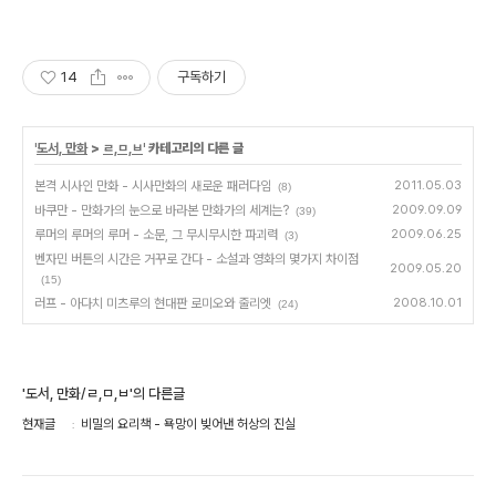
14
구독하기
'
도서, 만화
>
ㄹ,ㅁ,ㅂ
' 카테고리의 다른 글
본격 시사인 만화 - 시사만화의 새로운 패러다임
2011.05.03
(8)
바쿠만 - 만화가의 눈으로 바라본 만화가의 세계는?
2009.09.09
(39)
루머의 루머의 루머 - 소문, 그 무시무시한 파괴력
2009.06.25
(3)
벤자민 버튼의 시간은 거꾸로 간다 - 소설과 영화의 몇가지 차이점
2009.05.20
(15)
러프 - 아다치 미츠루의 현대판 로미오와 줄리엣
2008.10.01
(24)
'도서, 만화/ㄹ,ㅁ,ㅂ'의 다른글
현재글
비밀의 요리책 - 욕망이 빚어낸 허상의 진실