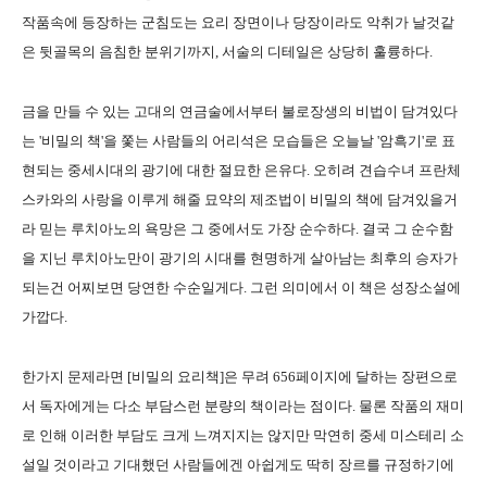
작품속에 등장하는 군침도는 요리 장면이나 당장이라도 악취가 날것같
은 뒷골목의 음침한 분위기까지, 서술의 디테일은 상당히 훌륭하다.
금을 만들 수 있는 고대의 연금술에서부터 불로장생의 비법이 담겨있다
는 '비밀의 책'을 쫓는 사람들의 어리석은 모습들은 오늘날 '암흑기'로 표
현되는 중세시대의 광기에 대한 절묘한 은유다. 오히려 견습수녀 프란체
스카와의 사랑을 이루게 해줄 묘약의 제조법이 비밀의 책에 담겨있을거
라 믿는 루치아노의 욕망은 그 중에서도 가장 순수하다. 결국 그 순수함
을 지닌 루치아노만이 광기의 시대를 현명하게 살아남는 최후의 승자가
되는건 어찌보면 당연한 수순일게다. 그런 의미에서 이 책은 성장소설에
가깝다.
한가지 문제라면 [비밀의 요리책]은 무려 656페이지에 달하는 장편으로
서 독자에게는 다소 부담스런 분량의 책이라는 점이다. 물론 작품의 재미
로 인해 이러한 부담도 크게 느껴지지는 않지만 막연히 중세 미스테리 소
설일 것이라고 기대했던 사람들에겐 아쉽게도 딱히 장르를 규정하기에