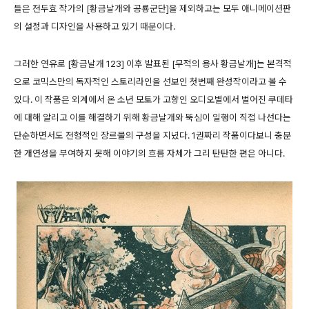
들은 전두효 작가의 [황금날개와 공룡군단]을 제외하고는 모두 애니메이션판
의 설정과 디자인을 사용하고 있기 때문이다.
그러한 연유로 [황금날개 123] 이후 발표된 [무적의 용사 황금날개]는 본격적
으로 코믹스만의 독자적인 스토리라인을 선보인 첫번째 완성작이라고 볼 수
있다. 이 작품은 외계에서 온 소년 모토가 고향인 오디오별에서 벌어진 쿠데타
에 대해 알리고 이를 해결하기 위해 황금날개와 뚝심이 일행이 직접 나선다는
단순하면서도 전형적인 장르물의 구성을 지녔다. 1권짜리 작품이다보니 충분
한 개연성을 부여하지 못해 이야기의 흐름 자체가 그리 탄탄한 편은 아니다.