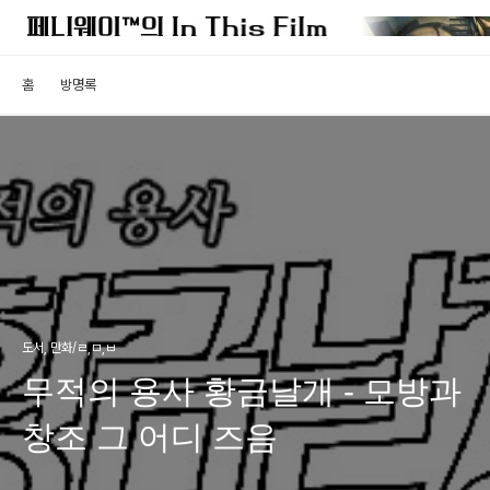
홈
방명록
도서, 만화/ㄹ,ㅁ,ㅂ
무적의 용사 황금날개 - 모방과
창조 그 어디 즈음