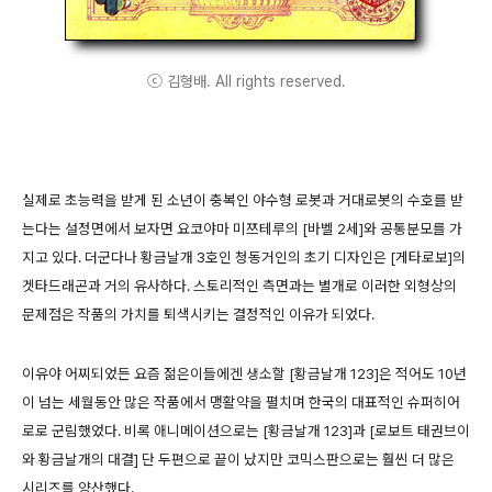
ⓒ 김형배. All rights reserved.
실제로 초능력을 받게 된 소년이 충복인 야수형 로봇과 거대로봇의 수호를 받
는다는 설정면에서 보자면 요코야마 미쯔테루의 [바벨 2세]와 공통분모를 가
지고 있다. 더군다나 황금날개 3호인 청동거인의 초기 디자인은 [게타로보]의
겟타드래곤과 거의 유사하다. 스토리적인 측면과는 별개로 이러한 외형상의
문제점은 작품의 가치를 퇴색시키는 결정적인 이유가 되었다.
이유야 어찌되었든 요즘 젊은이들에겐 생소할 [황금날개 123]은 적어도 10년
이 넘는 세월동안 많은 작품에서 맹활약을 펼치며 한국의 대표적인 슈퍼히어
로로 군림했었다. 비록 애니메이션으로는 [황금날개 123]과 [로보트 태권브이
와 황금날개의 대결] 단 두편으로 끝이 났지만 코믹스판으로는 훨씬 더 많은
시리즈를 양산했다.