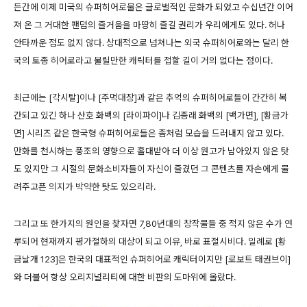
든간에 이제 미국의 슈퍼히어로물은 글로벌적인 문화가 되었고 수십년간 이어
져 온 그 거대한 팬덤의 즐거움을 마땅히 즐길 권리가 우리에게도 있다. 허나
안타까운 점도 없지 않다. 상대적으로 넘쳐나는 외국 슈퍼히어로와는 달리 한
국의 토종 히어로라고 불릴만한 캐릭터를 접할 길이 거의 없다는 점이다.
최근에는 [각시탈]이나 [주먹대장]과 같은 추억의 슈퍼히어로들이 간간히 복
간되고 있긴 하나 산호 화백의 [라이파이]나 김종래 화백의 [백가면], [황금가
면] 시리즈 같은 한국형 슈퍼히어로들은 좀처럼 모습을 드러내지 않고 있다.
만화를 천시하는 풍조의 영향으로 홀대받아 더 이상 원고가 남아있지 않은 탓
도 있지만 그 시절의 문화소비자들이 자신이 즐겼던 그 콘텐츠를 자손에게 물
려주고픈 의지가 박약한 탓도 있으리라.
그리고 또 한가지의 원인을 찾자면 7,80년대의 창작물들 중 적지 않은 수가 연
루되어 현재까지 평가절하의 대상이 되고 이유, 바로 표절시비다. 일례로 [황
금날개 123]은 한국의 대표적인 슈퍼히어로 캐릭터이지만 [로보트 태권브이]
와 더불어 항상 오리지널리티에 대한 비판의 도마위에 올랐다.