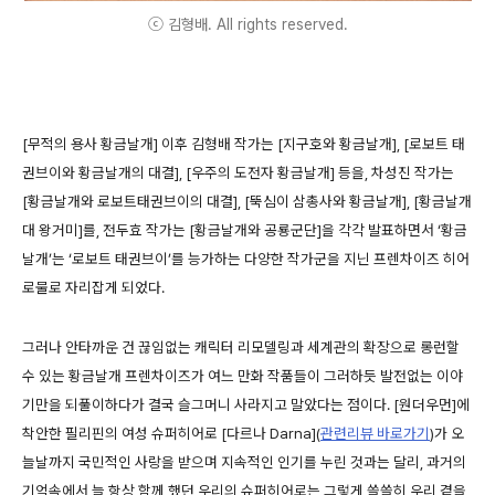
ⓒ 김형배. All rights reserved.
[무적의 용사 황금날개] 이후 김형배 작가는 [지구호와 황금날개], [로보트 태
권브이와 황금날개의 대결], [우주의 도전자 황금날개] 등을, 차성진 작가는
[황금날개와 로보트태권브이의 대결], [뚝심이 삼총사와 황금날개], [황금날개
대 왕거미]를, 전두효 작가는 [황금날개와 공룡군단]을 각각 발표하면서 ‘황금
날개’는 ‘로보트 태권브이’를 능가하는 다양한 작가군을 지닌 프렌차이즈 히어
로물로 자리잡게 되었다.
그러나 안타까운 건 끊임없는 캐릭터 리모델링과 세계관의 확장으로 롱런할
수 있는 황금날개 프렌차이즈가 여느 만화 작품들이 그러하듯 발전없는 이야
기만을 되풀이하다가 결국 슬그머니 사라지고 말았다는 점이다. [원더우먼]에
착안한 필리핀의 여성 슈퍼히어로 [다르나 Darna](
관련리뷰 바로가기
)가 오
늘날까지 국민적인 사랑을 받으며 지속적인 인기를 누린 것과는 달리, 과거의
기억속에서 늘 항상 함께 했던 우리의 슈퍼히어로는 그렇게 쓸쓸히 우리 곁을