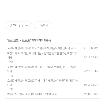
29
구독하기
'
도서, 만화
>
ㄹ,ㅁ,ㅂ
' 카테고리의 다른 글
로보트 태권브이와 타이자 - 그렌다이저, 태권브이를 만나다
2013.12.02
(12)
마징가 제트: 피라밋 요새의 비밀 - 원작을 능가한 한국산 마징가의
역사
2013.07.23
(27)
로보트 태권브이와 황금마왕 - 1000원짜리 만화책, 1500만원이
되다
2012.05.18
(15)
로보트 태권브이와 로보트 캉가 - [84 태권브이]의 원작만화를 아십
니까?
2012.02.27
(29)
번데기스 - 한국 명작만화 리메이크 1호작
2011.10.04
(25)