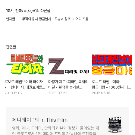
'도서, 만화/ㄹ,ㅁ,ㅂ'의 다른글
현재글
무적의 용사 황금날개 - 모방과 창조 그 어디 즈음
관련글
로보트 태권브이와 타이자
마징가 제트: 피라밋 요새의
로보트 태권브이와
- 그렌다이저, 태권브이를
비밀 - 원작을 능가한
황금마왕 - 1000원짜리
만나다
한국산 마징가의 역사
만화책, 1500만원이 되다
2013.12.02
2013.07.23
2012.05.18
페니웨이™의 In This Film
영화, 애니, 드라마, 만화의 리뷰와 정보가 들어있는 개
인 블로그로서 1인 미디어 포털의 가능성에 도전중입