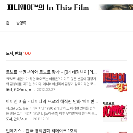
홈
방명록
도서, 만화
100
로보트 태권브이와 로보트 캉가 - [84 태권브이]의
원작만화를 아십니까?
‘로보트 태권브이’하면 떠오르는 이름은? 아마도 많은 분들이 김청기
와 김형배를 떠오릴 것이다. 애니메이션쪽이 김청기 감독이라면 코믹
스 버전은 단연 김형배 화백이었다. ‘로보트 태권브이: 우주작전’을 시
도서, 만화/ㄹ,ㅁ,ㅂ
2012.02.27
작으로 ‘로보트 태권브이: 수중특공대’, ‘로보트 태권브이 대 황금날
개’, ‘로보트 태권브이와 깡통로보트’, 외전격인 ‘천하무적 깡통’ 등 김
아이언 머슬 - 다이나믹 프로의 해적판 만화 '아이반
형배 화백이 내놓은 태권브이 관련 작품은 상당히 다양하다. 하지만 원
호 2세'를 아십니까?
지금은 꿈도 못꿀 이야기지만 1980년대만 해도 해적판 만화를 접하
래 ‘로보트 태권브이’ 만화를 그린 작가는 김형배 화백이 아닌 김승무
는 일은 그리 어렵지 않았다. [드래곤볼] 이후 무차별하게 쏟아져 들어
작가였다. 1976년 5월부터 에 연재된 이작품은 최초의 코믹스판 ‘로
온 5백원짜리 포켓판 만화를 말하는 게 아니다. 전설적인 클로버문고
도서, 만화/ㅅ,ㅇ
2011.12.01
보트 태권브이’이지만 단행본 출시로는 이어지지 않아 사람들의 기억
의 인기가 시들해질 즈음해 국내에서는 메이저급 만화업계인 다이나
속에서 잠차 사라지고 말았다. 뒤이어 내놓은 ‘로보트 태권브이: 우주
믹 콩콩 코믹스가 그 자리를 대치해 갔다. 흥미롭게도 다이나믹 프로의
작전’ 역시 김형배 화백의 동명..
번데기스 - 한국 명작만화 리메이크 1호작