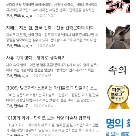
작품들 중 대다수는 ‘한국인’ 작가의 이름을 건 일본 만화의 해적판이
해마다 5월 5일이면 화형식이라는 거창한 이름의, 그러나 무식함의
었다. 대표적인 만화가가 성운아였는데, 마에카와 다케시의 [쿵후보이
극치였던 퍼포먼스 속에 사라진 수많은 한국의 만화들을 생각하면 지
친미]를 그대로 배낀 [쿵후소년 용소야] 시리즈로 엄청난 인기를 모았
금도 가슴속에 불길이 치밀어 오르지만 그나마 추억의 한켠에 자리잡
도서, 만화/ㄹ,ㅁ,ㅂ
2011.10.04
다. 놀라운 건 성운아 작가의 이름으로 출간된 작품이 [쿵후소년 용소
고 있는 몇몇 만화들이 아직 보존되어 있는 것에 그저 감사할 따름이
야] 뿐만이 아니라 다테이시 케이타 원작의 [초인 킨타맨]을 배낀 [쿤
다. 그 중에는 걸작의 칭호가 아깝지 않을만한 작품들이 더러 있는데,
타맨], 후지코 F 후지오 원작의 [..
지혜로 지은 집, 한국 건축 - 전통 건축문화의 미학
박수동 화백의 [번데기 야구단]은 명랑만화의 포맷을 끌어온 야구만화
지혜로 지은 집, 한국 건축 - 김도경 지음/현암사 너무 흔하다보면 소
중 단연 최고의 걸작이라 할 것이다. 이상무의 독고탁 시리즈나 이현세
중함을 잊어버리는 경우가 있다. 편의성의 추구와 새로운 것에 대한 갈
의 [공포의 외인구단] 등 야구만화의 홍수 속에서도 유독 [번데기 야구
구, 변화의 물결속에 모든 흐름을 맡기다보면 어느덧 별것 아니라고 생
도서, 만화/ㅈ,ㅊ,ㅋ
2011.06.18
단]은 해학과 유머, 그리고 감동의 코드로 독보적인 존재감을 행사해
각했던 것들이 하나 둘씩 사라져가고, 나중에 이르러서야 그 가치를 깨
왔다. '이것이 야구다!' 아마 [번데기 야구단]을 탐독했던 애독자라면
닫게 되는 것이 우리들의 모습이 아닐까. 과거에는 구시대의 잔재로 여
이 통쾌한 카타르시스의 명대사를 아직..
사유 속의 영화 - 영화로 생각하기
겨졌던 북촌의 한옥들이 최근에는 데이트 코스로 각광받고, 지켜야 할
사유 속의 영화 - 이윤영 엮음.옮김/문학과지성사 태생이 영화 블로거
문화유산으로 재평가받는 모습에서 한편으로는 안도의 한숨과 다른
이다 보는 가끔 이런 질문을 받는다. '영화업계 관계자세요?' 혹은 영
한편으로는 씁쓸한 감회가 교차한다. [지혜로 지은 집, 한국 건축]은
화전공자나 기자, 관련된 업무에 종사하는 것이 아니냐는 오해를 종종
도서, 만화/ㅅ,ㅇ
2011.06.15
사라져 가는 우리 전통 가옥과 건축문화에 대한 예찬임과 동시에 일반
받기도 한다. 사실 너무나 말도 안되는 오해다. 통상적인 영화 리뷰라
인의 인식을 바꿔놓을 만한 안내서다. 전통 한옥의 구조와 과학적인 설
는 것은 비평이나 이론과는 동떨어진 문제니까. 그렇기에 영화와 관련
계, 그리고 그 안에 담긴 장인정신을..
[100만 방문자와 소통하는 파워블로그 만들기] 소수
된 책을 많이 읽긴해도 영화이론과 비평론에 관한 책들은 잘 들여다보
정예 서평단 이벤트 (발표)
100만 방문자와 소통하는 파워블로그 만들기 - 윤상진 외 지음/한빛
지 않는다. 너무나도 학문적인 입장으로 영화를 바라보게 되면 영화를
미디어 서평단 이벤트라고 적긴 했는데, 실은 책이 3권 남았습니다.
오락거리가 아니라 연구의 대상으로 취급하기 때문에 스스로도 원하
사실 다른 분들 저서내면 저자에게는 책이 남아 돌아갈 줄 알았는데,
도서, 만화/#~Z
2011.06.04
는 바가 아니다. 어쩌다 꺼내든 책인 [사유 속의 영화]라는 책 역시 영
그게 아니더군요. 제 돈내고 사야 할 판. ㅡㅡ;; 뭐 어쨌거나 지인분들
화에 대한 가벼운 썰을 풀어내는 입장에서 보기엔 참으로 부담스러운
께 몇권 돌리고 나니 여유분이 3권 있습니다. 블로그 방문객들에게도
저술물이 아닐 수 없다. 연세대 커뮤니..
101명의 화가 - 만화로 보는 서양 미술사 입문서
어떻게든 기회는 드려야 할 것 같아서 안하는것 보단 낫겠다 싶어 일단
101명의 화가 - 하야사카 유코 지음, 염혜은 옮김/디자인하우스 언젠
진행합니다. 글쓴 김에 책소개를 하자면, 현재 알라딘과 예스24에서
가 서울시립미술관에서 열린 르느와르 특별 전시전을 보러 갔었다. 눈
컴퓨터/인터넷 부문 Top100안에 들고 있고, 인터파크쪽은 컴퓨터/
에 익숙한 '피아노 치는 소녀'나 '물랭 드 라 갈레트' 같은 걸작을 실제