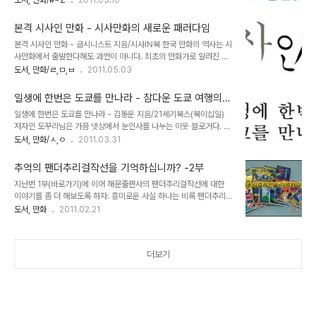
도서, 만화/#~Z
2011.05.10
인터넷에는 10위, 컴퓨터 입문/활용쪽에서는 2위를 기록하고 있군요.
로 볼 수 있다는 경험은 분명 남다른 것이었지만 아는 만큼 보인다고,
순식간에 베스트셀러가 되기 보다는 장기적인 스태디셀러를 목표로
그가 어느 시절 어떤 환경에서 그 그림을 그리게 되었으며, 르느와르라
계획된 책이라 이 정도로 꾸준히..
본격 시사인 만화 - 시사만화의 새로운 패러다임
는 화가가 어떤 인생을 살았는지, 무엇을 계기로 인상주의 화가의 대표
본격 시사인 만화 - 굽시니스트 지음/시사IN북 한국 만화의 역사는 시
주자가 될 수 있었는지 등등 배경지식없이 그런 전시회를 즐기러 왔다
사만화에서 출발한다해도 과언이 아니다. 최초의 만화가로 알려진 이
는 사실에 조금 부끄러웠던 기억이 있다. 아마 그가 오페라 극장 합창
도영 화백의 '남의 숭내(남의 흉내)'는 말하자면 만평의 형식으로 한국
도서, 만화/ㄹ,ㅁ,ㅂ
2011.05.03
단에서 뛰어난 노래실력을 자랑했던 소년이었고, 도자기 공장의 그림
만화사의 첫 페이지를 장식했다. 이후 '왈순 아지매', '고바우 영감', '나
견습생으로 시작해 산업혁명의 여파로 공장이 폐쇄되어 평생 기계를
대로 선생', '장도리' 등 억겁의 세월을 거치며 사람들의 기억속에 각인
증오하며 살아왔다는 사실을 알고 ..
일생에 한번은 도쿄를 만나라 - 참다운 도쿄 여행의
된 수많은 시사만화가 신문 지상 한귀퉁이의 4컷을 자리했다. 이들 시
진수를 맛보다
일생에 한번은 도쿄를 만나라 - 김동운 지음/21세기북스(북이십일)
사만화는 천시받는 만화계의 숱한 고초 속에서도 제 목소리를 내며 정
저자인 도꾸리님은 가끔 넷상에서 눈인사를 나누는 이웃 블로거다. 현
치적, 사회적 부조리와 화두를 날카로운 풍자성으로 해석해 독자들의
재 일본에서 살고 있고 일본인 아내를 만나 도쿄에 대한 깊은 애착을
도서, 만화/ㅅ,ㅇ
2011.03.31
마음을 움직이는 큰 몫을 해냈다. 인터넷 시대에 접어들면서 미디어 매
가지게 된 도꾸리님이 드디어 다섯 번째 책을 출간했다. 제목은 [일생
체의 주도권이 신문지상에서 웹으로 옮겨져 이제는 이러한 시사만화
에 한번은 도쿄를 만나라]. 일본여행에 관한 일반적인 여행서는 넘치
의 위상이 예전만큼은 못하겠..
추억의 팬더추리걸작선을 기억하십니까? -2부
도록 많다. 어느 곳을 방문해야 하며 어디가 사진찍기 좋은 곳이고, 얼
지난번 1부(바로가기)에 이어 해문출판사의 팬더추리걸작선에 대한
마가 소요되는지 등등 평범한 정보의 나열로 점철된 여행안내서는 별
이야기를 좀 더 해보도록 하자. 흥미로운 사실 하나는 비록 팬더추리걸
로 고민할 것도 없이 아무거나 집어와도 별반 차이가 없다. 그러나 [일
작선이 일본의 추리탐정걸작 시리즈를 그대로 배낀 해적판이긴 했어
도서, 만화
2011.02.21
생에 한번은 도쿄를 만나라]는 그런 여행서와는 다른 차원의 책이다.
도, 나름대로의 오리지널리티를 추구한 흔적을 볼 수 있다는 거다. 그
실제 도쿄의 구석구석을 탐방하고 느끼고, 체험한 저자의 경험을 토대
중에서 가장 두드러진 것이 바로 3권인 'ABC 살인사건'편이다. 우선
로 만든 본 저서에서 독자들은 도쿄에서..
일본판과 해문판을 비교해보면 표지 일러스트부터 차이가 난다. 그리
더보기
고 본문에 사용된 일러스트도 전부 새롭게 그렸다. 다음의 초반 일러스
트를 비교해 보자. 왜 이렇게 유독 'ABC 살인사건'의 경우만 오리지널
과 달리 새롭게 일러스트를 그려 넣었는지에 대해서는 미스테리하다.
관계자만이 답을 알고 있을 듯. 이제 팬더추리걸작선 시리즈 외에 다른
작품에 대해서 잠시 언급하겠다. 아시..