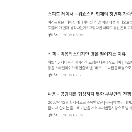
녀의 삐딱한 행동 뒤에는 따뜻함과 속 깊은 어른스러움이 숨
한 남녀가 만나 나이를 초월한 아름다운 이야기를 만들어 나간
스피드 레이서 - 워쇼스키 형제의 첫번째 가
강풀의 원작을 세 번째로 영화화 한 [순정만화]는 인터넷 
좌급 작가로 각인시킨 초인기 웹툰 '순정만화: 시즌1'에 바탕
여러분들은 '레이싱 애니메이션' 하면 어떤 작품이 떠오르는
포뮬러]가 먼저 생각나는가? 그렇다면 아마도 당신은 비교
반면, [달려라 번개호]가 생각나는가? 그렇다면 아마도 필
영화/ㅅ
2008.05.09
높다. [달려라 번개호 (원제: 마하 Go Go Go)]는 19
널리 알려졌으며, "내일의 희망안고 번개호는 간다~"로 
아직도 꽤 있을 것이다. 더불어 이 작품은 1997년에 리메
식객 - 먹음직스럽지만 맛은 떨어지는 이유
[마하 고고!]라는 제목으로 방영된바 있다. 한편 [매트릭스
꾼 워쇼스키 형제 (일각에서는 래리 워쇼스키가 트랜스젠더가
이민 1.5 세대들의 아메리칸 드림을 다룬 TV드라마 [아스
황을 스타일리쉬하게 연출해 낸 [비트], 도박판을 배경으로
[타짜], 만화가 허영만의 작품들은 TV드라마나 영화적 
영화/ㅅ
2008.02.12
왔다. 그간 허영만 화백이 그려낸 작품의 수가 엄청나다는
덕이는 한국 영화계에 있어서 사막의 오아시스와도 같은 것이
개봉된 [식객]은 허영만의 대표작 중 하나로서 '요리'를 
싸움 - 공감대를 형성하지 못한 부부간의 전쟁
로 옮긴 작품이다. 개봉당시 흥행에서 나쁘지 않은 성적을
는 호불호가 갈리는 경향이 두드러진 이 작품은 과연 원작만
2007년 12월 화제작으로 주목받았던 [싸움]이 벌써 대여
품인 것..
월도 채 안되는 홀드백 기간을 거쳐 부가판권시장으로 넘어온
강 캐스팅에도 불구하고 왜 이작품이 그토록 관객들의 질타
영화/ㅅ
2008.02.06
은채 DVD영화로 직행해야 했을까. 그 이유를 이제 살펴보도
쟁]? [싸움]은 여러모로 마이클 더글러스와 캐서린 터너가 
미의 전쟁]을 연상케 하는 스토리를 가졌다. '죽일만큼' 서