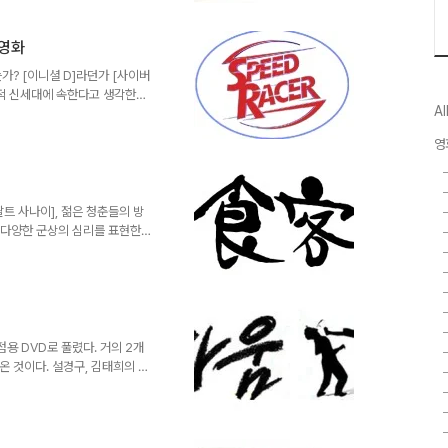
어있다. 한 아파트에 사는 평범
다. [아파트], [바보]에 이어
족영화
만화가 강풀을 스토리 텔링의 본
을 두고 있다. 하지만 내놓..
가? [이니셜 D]라던가 [사이버
적 신세대에 속한다고 생각한다.
Al
자와 같은 (구)세대일 가능성이
76년 TBC방송을 통해 한국팬들에게
영
끝나는 주제가를 기억하는 분들이
이크되어 국내에서는 SBS을 통해
]로 전 세계의 영화 판도를 뒤바
 되었다는 낭설..
팔트 사나이], 젊은 청춘들의 방
 다양한 군상의 심리를 표현한
소재로도 손색이 없음이 증명되어
 점을 생각해보면 소재고갈에 허
라 할 수 있겠다. 2007년에
소재로 다룬 원작만화를 스크린으
 거둔 작품이지만 관객들의 평가
큼의 높은 점수를 줄 수 있는 작
점용 DVD로 풀렸다. 거의 2개
 것이다. 설경구, 김태희의 막
를 받으며 조기종영의 수모를 겪
록 하자. 1.한국판 [장미의 전
피터지게 싸운 부부싸움극, [장
로를 증오하는 부부의 싸움. 과연