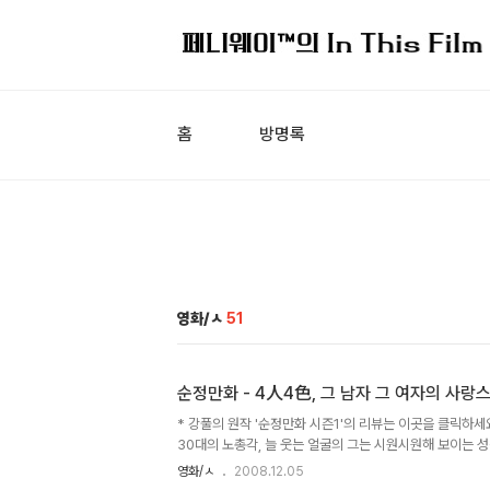
홈
방명록
영화/ㅅ
51
순정만화 - 4人4色, 그 남자 그 여자의 사랑
* 강풀의 원작 '순정만화 시즌1'의 리뷰는 이곳을 클릭하세
30대의 노총각, 늘 웃는 얼굴의 그는 시원시원해 보이는 
어울리는 그이지만 얼굴 한구석에는 왠지 모를 쓸쓸함이 묻
영화/ㅅ
2008.12.05
는 소녀라고 부르는게 어울리는 그녀는 아직 고2의 미성년