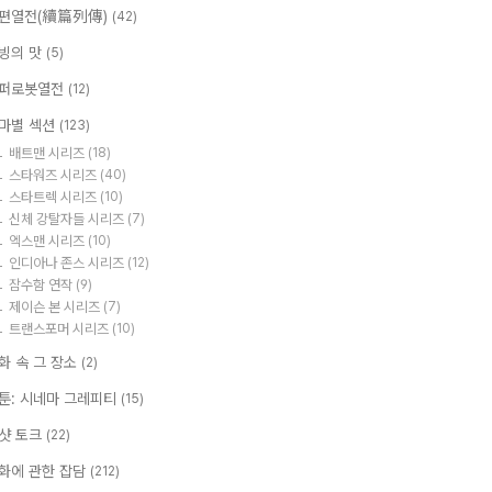
편열전(續篇列傳)
(42)
빙의 맛
(5)
퍼로봇열전
(12)
마별 섹션
(123)
배트맨 시리즈
(18)
스타워즈 시리즈
(40)
스타트렉 시리즈
(10)
신체 강탈자들 시리즈
(7)
엑스맨 시리즈
(10)
인디아나 존스 시리즈
(12)
잠수함 연작
(9)
제이슨 본 시리즈
(7)
트랜스포머 시리즈
(10)
화 속 그 장소
(2)
툰: 시네마 그레피티
(15)
샷 토크
(22)
화에 관한 잡담
(212)