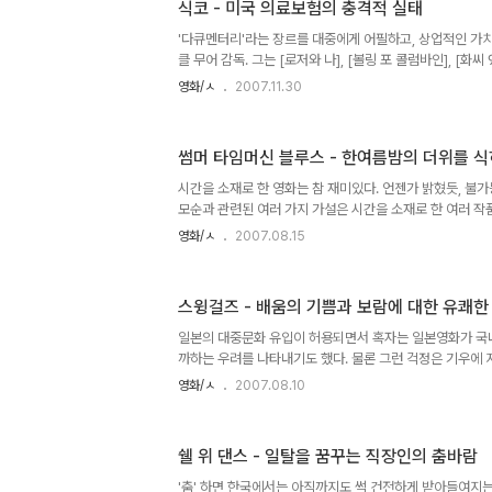
식코 - 미국 의료보험의 충격적 실태
얼마나 이 내용이 한국적인 정서에 맞게 표현되고 있을까? 
보일드 로맨틱 코미디"이다. [장미의 전쟁]이 웃음의 끈을 
'다큐멘터리'라는 장르를 대중에게 어필하고, 상업적인 가
클 무어 감독. 그는 [로저와 나], [볼링 포 콜럼바인], [화
는 화제작들을 연출하면서 유명해졌다. 특히 [볼링 포 콜
영화/ㅅ
2007.11.30
리 상을 수상하자, 수상소감을 밝히며 "Mr. Bush. Shame
오)'라고 당당히 외침으로서 야유와 갈채를 동시에 받기도 했
의 최신 다큐멘터리로서 미국내의 의료보험문제를 심도있게
썸머 타임머신 블루스 - 한여름밤의 더위를 
[로저와 나]가 미국 대기업의 횡포를, [볼링 포 콜럼바인]
잉방위적인 미국인들의 의식구조를, [화씨 911]은 미국정부
시간을 소재로 한 영화는 참 재미있다. 언젠가 밝혔듯, 불
모순과 관련된 여러 가지 가설은 시간을 소재로 한 여러 작
극하며 관객들의 관심을 끄는 매력이 있다. 이렇게 어디까지
영화/ㅅ
2007.08.15
여행이기에 소재는 무궁무진할 수밖에 없다. 물론, 관객도
다고 될 문제는 아니다. 시간여행의 테마 자체는 상당히 논
탄탄한 시나리오를 반드시 수반하게 되어 있다. [썸머 타임
스윙걸즈 - 배움의 기쁨과 보람에 대한 유쾌한
봐왔던 시간여행 영화와는 달리 매우 소박한 스케일의 영화
미래로 간다는 거창한 계획따윈 존재하지도 않는다. 따라
일본의 대중문화 유입이 허용되면서 혹자는 일본영화가 국
와 같은 부..
까하는 우려를 나타내기도 했다. 물론 그런 걱정은 기우에 지
을 돌파한 [러브레터]를 제외하고는 국내에 수입된 대부분
영화/ㅅ
2007.08.10
재미를 보지 못했다. 그러나 그 가운데서도 필자의 인생에 
[쉘 위 댄스?]라는 작품이다. 이 작품은 헐리우드의 리메
들의 호연과 탄탄한 시나리오로 무장한 독특한 청량제같은 
쉘 위 댄스 - 일탈을 꿈꾸는 직장인의 춤바람
한 컨셉의 영화들이 제법 많이 제작되어졌는데 [으랏차차 스모
의 영화도 다 이와 비슷한 핏줄의 작품이라고 할 수 있겠다.
'춤' 하면 한국에서는 아직까지도 썩 건전하게 받아들여지는