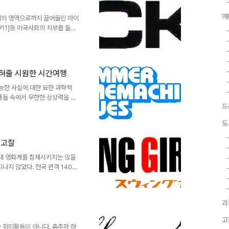
[싸움]의 장르적 슬로건은 "하드
애
놓지 않으면서도 끝끝내 비..
치의 영역으로까지 끌어올린 마이
씨 911]등 미국사회의 치부를 들추
럼바인]이 아카데미 장편 다큐멘터
 on you (부시, 창피한줄 아시
다. [식코]는 마이클 무어 감독
 파고든 또하나의 문제작이다.
식혀줄 시원한 시간여행
에서는 미국 총기사용의 실태와 과
의 공포정치..
가능한 사실에 대한 묘한 과학적
품들 속에서 무한한 상상력을 자
드
나 '가설'에 의해 진행되는 시간
 바보는 아니니까 적당히 둘러댄
도
리적이어야 하며, 따라서 영화는
머신 블루스]는 여지껏 우리가
 고찰
다. 잘못된 현재를 바로잡기위해
서 스팩타클한 액션이나 특수효과
내 영화계를 침체시키지는 않을
나지 않았다. 전국 관객 140만
의 일본영화가 흥행에서 별다른
잊지 못할 작품이 있었으니 바로
이크작으로 선보일 정도로 주,조연
괴
영화였다. 이후 일본에서는 비슷
부], [워터보이즈],[핑퐁] 등
고
 바로 '배움의 즐거움'을 소재로
 취미활동이 아니다. 춤추자 하