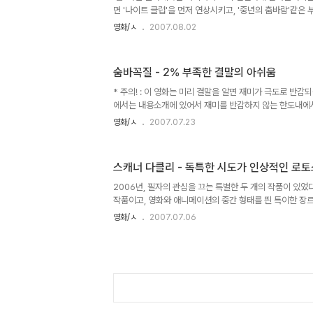
한 ..
면 '나이트 클럽'을 먼저 연상시키고, '중년의 춤바람'같은
이 사실이다. 이런 실정은 일본도 마찬가지인가 보다. 하긴
영화/ㅅ
2007.08.02
있겠는가. 흥미롭게도 이런 타부시 되는 춤의 성격 때문에 [
게 더욱 강렬하게 와 닿는다. 일반인들이 쉽게 접하지 못
여기에 삶을 무료함을 날려 버리는 시원한 유머를 첨가시킨 
숨바꼭질 - 2% 부족한 결말의 아쉬움
는 특별한 이벤트 하나없이 다람쥐 챗바퀴 돌 듯 하는 우리의
명제를 던져 놓는다. 춤과 즐거움의 상관관계.. 이것은 무엇
* 주의! : 이 영화는 미리 결말을 알면 재미가 극도로 반감
에서는 내용소개에 있어서 재미를 반감하지 않는 한도내에서
도 그마저 원치 않는 분께서는 읽지 마시길 권합니다. 반
영화/ㅅ
2007.07.23
들 [아이 앰 샘]을 거쳐 [테이큰]과 [맨 온 파이어]로 아
다코타 패닝. 숱한 상업영화와 예술영화의 경계를 넘나들며
의 달인 로버트 드 니로. 이 두 배우가 만난 것만으로도 화
스캐너 다클리 - 독특한 시도가 인상적인 로
바꼭질]은 흥행이 시원찮은 극장가 비수기의 1월에 개봉하여
수입을 올리며 박스오피스 정상을 차지한 심리 스릴러 영화다
2006년, 필자의 관심을 끄는 특별한 두 개의 작품이 있었다
작품이고, 영화와 애니메이션의 중간 형태를 띈 특이한 장
그 중 하나는 프랑스 안시 애니메이션 페스티벌에서 대상
영화/ㅅ
2007.07.06
[르네상스]였고, 다른 한편은 [비포 선라이즈], [스쿨 오브
터의 [스캐너 다클리]였다. 키아누 리브스의 애니메이션화. 
캐너 다클리]는 키아누 리브스, 우디 해럴슨, 로버트 다우니 
스팅이 인상적이었는데, 이들 헐리우드 스타들의 실사를 그
토스코핑 기법이 특징이다. 게다가 그 유명한 필립 K. 딕의 