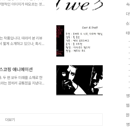
 부정적인 이미지가 떠오르는 것
속
 같은 유교권의 동양이니 다를 게
더
쉘 위 댄스?]라는 영화는 우리에
하는 사교댄스라는 독특한 소재로
슈
수오 마사유키의 [쉘 위 댄스?]
 삶에 대해 '즐거움'이란 기본
테
을 의미하는 것일까? 삶의..
되는 작품입니다. 따라서 본 리뷰
 짧게 소개하고 있으나, 혹시라
전증후군에 시달리는 스릴러 영화
역 스타로서의 입지를 단단히 굳힌
 수없이 이미지 변신을 한 연기
제를 불러일으킨 2005년작 [숨
토스코핑 애니메이션
 개봉 1주차에 2196만 달러의
. 최근 이런류의 스릴러물은..
. 두 편 모두 미래를 소재로 한
르라는 점에서 공통점을 지녔다.
을 수상한 크리스티앙 볼크만의
 락]으로 유명한 리차드 링클레이
영
독특한 발상이 아닌가! 특히 [스
Jr.,위노나 라이더 등 쟁쟁한 캐
웹
대로 덧칠해 애니메이션화 한 로
원
원작이라니! 군침을 ..
더보기
영