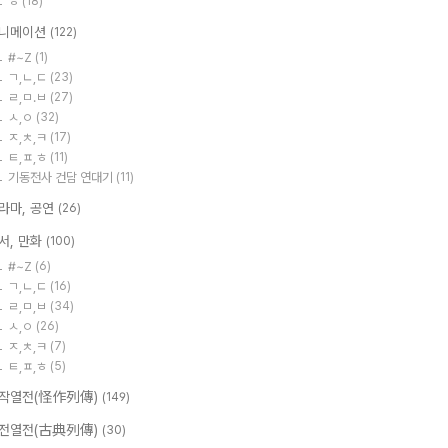
ㅎ
(18)
니메이션
(122)
#~Z
(1)
ㄱ,ㄴ,ㄷ
(23)
ㄹ,ㅁ.ㅂ
(27)
ㅅ,ㅇ
(32)
ㅈ,ㅊ,ㅋ
(17)
ㅌ,ㅍ,ㅎ
(11)
기동전사 건담 연대기
(11)
라마, 공연
(26)
서, 만화
(100)
#~Z
(6)
ㄱ,ㄴ,ㄷ
(16)
ㄹ,ㅁ,ㅂ
(34)
ㅅ,ㅇ
(26)
ㅈ,ㅊ,ㅋ
(7)
ㅌ,ㅍ,ㅎ
(5)
작열전(怪作列傳)
(149)
전열전(古典列傳)
(30)