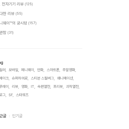
T, 전자기기 리뷰
(125)
다한 리뷰
(55)
니웨이™의 궁시렁
(157)
관함
(31)
ag
릴러,
모바일,
페니웨이,
만화,
스마트폰,
주말영화,
메이크,
슈퍼히어로,
스티븐 스필버그,
애니메이션,
루레이,
리뷰,
영화,
IT,
속편열전,
프리뷰,
괴작열전,
로그,
SF,
스타워즈,
근글
인기글