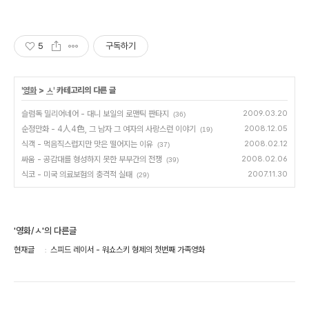
5
구독하기
'
영화
>
ㅅ
' 카테고리의 다른 글
슬럼독 밀리어네어 - 대니 보일의 로맨틱 판타지
2009.03.20
(36)
순정만화 - 4人4色, 그 남자 그 여자의 사랑스런 이야기
2008.12.05
(19)
식객 - 먹음직스럽지만 맛은 떨어지는 이유
2008.02.12
(37)
싸움 - 공감대를 형성하지 못한 부부간의 전쟁
2008.02.06
(39)
식코 - 미국 의료보험의 충격적 실태
2007.11.30
(29)
'영화/ㅅ'의 다른글
현재글
스피드 레이서 - 워쇼스키 형제의 첫번째 가족영화