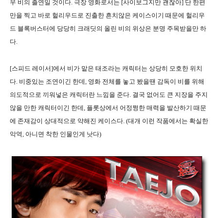
우 비의 출연일 것이다. 극장 영화로서는 [사이보그지만 괜찮아] 단 한편
만을 찍고 바로 헐리우드로 진출한 흔치않은 케이스이기 때문에 헐리우
드 블록버스터에 당당히 크래딧의 올린 비의 위상은 분명 주목받을만 하
다.
[스피드 레이서]에서 비가 맡은 태조라는 캐릭터는 상당히 모호한 위치
다. 비중있는 조연이긴 한데, 영화 전체를 놓고 봤을땐 감독이 비를 위해
의도적으로 끼워넣은 캐릭터란 느낌을 준다. 결국 없어도 큰 지장을 주지
않을 만한 캐릭터이긴 한데, 플롯상에서 어정쩡한 매력을 발산하기 때문
에 존재감이 상대적으로 약해진 케이스다. (대개 이런 작품에서는 확실한
악역, 아니면 착한 인물인게 낫다)