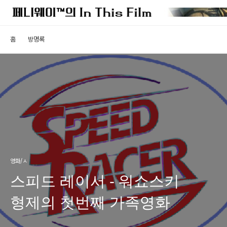
홈
방명록
영화/ㅅ
스피드 레이서 - 워쇼스키
형제의 첫번째 가족영화