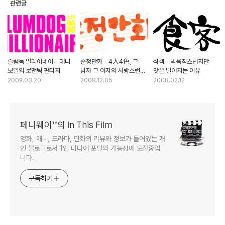
관련글
슬럼독 밀리어네어 - 대니
순정만화 - 4人4色, 그
식객 - 먹음직스럽지만
보일의 로맨틱 판타지
남자 그 여자의 사랑스런
맛은 떨어지는 이유
이야기
2009.03.20
2008.12.05
2008.02.12
페니웨이™의 In This Film
영화, 애니, 드라마, 만화의 리뷰와 정보가 들어있는 개
인 블로그로서 1인 미디어 포털의 가능성에 도전중입
니다.
구독하기