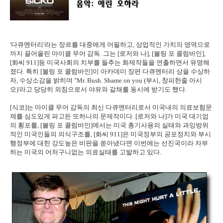
'다큐멘터리'라는 장르를 대중에게 어필하고, 상업적인 가치의 영역으로
까지 끌어올린 마이클 무어 감독. 그는 [로저와 나], [볼링 포 콜럼바인],
[화씨 911]등 미국사회의 치부를 들추는 화제작들을 연출하면서 유명해
졌다. 특히 [볼링 포 콜럼바인]이 아카데미 장편 다큐멘터리 상을 수상하
자, 수상소감을 밝히며 "Mr. Bush. Shame on you (부시, 창피한줄 아시
오)'라고 당당히 외침으로서 야유와 갈채를 동시에 받기도 했다.
[식코]는 마이클 무어 감독의 최신 다큐멘터리로서 미국내의 의료보험문
제를 심도있게 파고든 또하나의 문제작이다. [로저와 나]가 미국 대기업
의 횡포를, [볼링 포 콜럼바인]에서는 미국 총기사용의 실태와 과잉방위
적인 미국인들의 의식구조를, [화씨 911]은 미국정부의 공포정치와 부시
행정부에 대한 강도높은 비판을 쏟아냈다면 이번에는 선진국이라 자부
하는 미국의 어처구니없는 의료실태를 고발하고 있다.