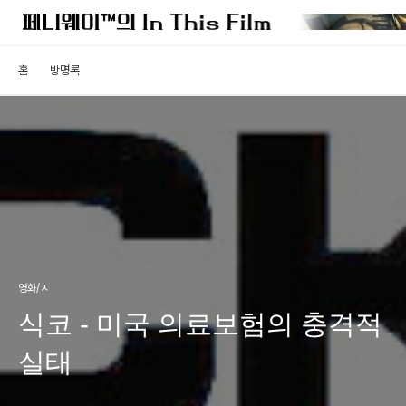
홈
방명록
영화/ㅅ
식코 - 미국 의료보험의 충격적
실태