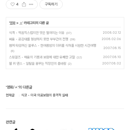
4
구독하기
'
영화
>
ㅅ
' 카테고리의 다른 글
식객 - 먹음직스럽지만 맛은 떨어지는 이유
2008.02.12
(37)
싸움 - 공감대를 형성하지 못한 부부간의 전쟁
2008.02.06
(39)
썸머 타임머신 블루스 - 한여름밤의 더위를 식혀줄 시원한 시간여행
2007.08.15
(6)
스윙걸즈 - 배움의 기쁨과 보람에 대한 유쾌한 고찰
2007.08.10
(12)
쉘 위 댄스 - 일탈을 꿈꾸는 직장인의 춤바람
2007.08.02
(2)
'영화/ㅅ'의 다른글
현재글
식코 - 미국 의료보험의 충격적 실태
관련글