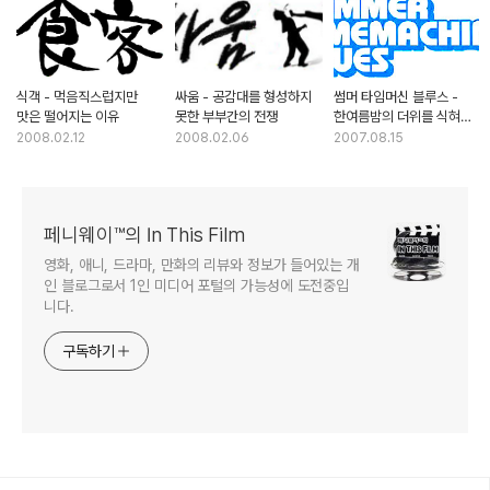
식객 - 먹음직스럽지만
싸움 - 공감대를 형성하지
썸머 타임머신 블루스 -
맛은 떨어지는 이유
못한 부부간의 전쟁
한여름밤의 더위를 식혀줄
시원한 시간여행
2008.02.12
2008.02.06
2007.08.15
페니웨이™의 In This Film
영화, 애니, 드라마, 만화의 리뷰와 정보가 들어있는 개
인 블로그로서 1인 미디어 포털의 가능성에 도전중입
니다.
구독하기