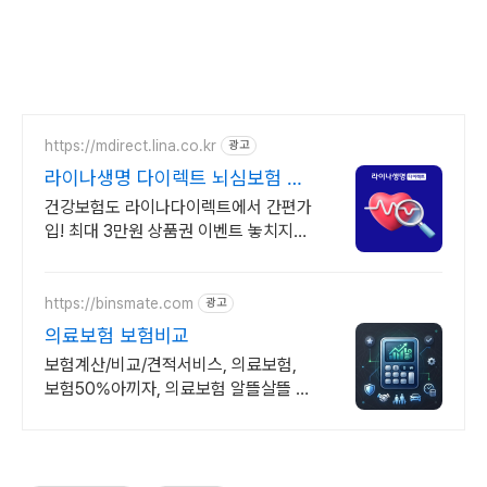
https://mdirect.lina.co.kr
광고
라이나생명 다이렉트 뇌심보험 야
간에도 간편하게 가입!
건강보험도 라이나다이렉트에서 간편가
입! 최대 3만원 상품권 이벤트 놓치지
마세요!
https://binsmate.com
광고
의료보험 보험비교
보험계산/비교/견적서비스, 의료보험,
보험50%아끼자, 의료보험 알뜰살뜰 가
성비 보험 찾기, 보험 가입의 시작은 내
보험료계산이 먼저!