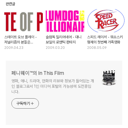
관련글
스테이트 오브 플레이 -
슬럼독 밀리어네어 - 대니
스피드 레이서 - 워쇼스키
저널리즘의 본질은
보일의 로맨틱 판타지
형제의 첫번째 가족영화
진실추구인가, 선정성인가
2009.04.23
2009.03.20
2008.05.09
페니웨이™의 In This Film
영화, 애니, 드라마, 만화의 리뷰와 정보가 들어있는 개
인 블로그로서 1인 미디어 포털의 가능성에 도전중입
니다.
구독하기