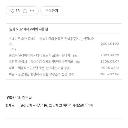
18
구독하기
'
영화
>
ㅅ
' 카테고리의 다른 글
스테이트 오브 플레이 - 저널리즘의 본질은 진실추구인가, 선정성인
가
2009.04.23
(21)
슬럼독 밀리어네어 - 대니 보일의 로맨틱 판타지
2009.03.20
(36)
스피드 레이서 - 워쇼스키 형제의 첫번째 가족영화
2008.05.09
(50)
식객 - 먹음직스럽지만 맛은 떨어지는 이유
2008.02.12
(37)
싸움 - 공감대를 형성하지 못한 부부간의 전쟁
2008.02.06
(39)
'영화/ㅅ'의 다른글
현재글
순정만화 - 4人4色, 그 남자 그 여자의 사랑스런 이야기