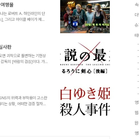
작품은 크게 4명의 캐릭터를 중
시간여행물
속
태를 예측했지만 투자자들의 불신
 베일 분), 우울하고 냉소적인..
하나는 로버트 A. 하인라인의 단
더
스], 그리고 마이클 베이가 제작
슈
 영화라는 한계 속에서 나름대로 클
 보다 더 기성품에 가깝다. 이
테
는 우연히 자신의 지하실 창고에
생들이 시간여행을 통해 벌어지
 실사판
뤘던 담론들을 파운드 푸티지라는
해져 한층 더 머리를 지끈거리게
오면 괴작으로 돌변하는 기현상
감독의 [바람의 검심]이다. 가
 했을때 부터 극심한 반대와 조
영화들에 대한 편견을 가볍게 날
캐릭터의 현실적인 리파인까지 모
 여기까지였더라면 실사판 [바람
방대한 원작의 에피소드와 켄신이
으로 끝내기엔 아까웠을 터. 3부
 SNS의 위력과 부작용이 고스란
영
리는 상황, 어떠한 검증 절차없
해버리는 SNS의 마녀사냥식 파
웹
니 사건과 같이 그냥 그렇게 묻혀
했던 사법기관의 정신을 번쩍 들
원
도 자칫 용의자가 아닌 엉뚱한
영
 했지만. 영화 [백설공주 살인