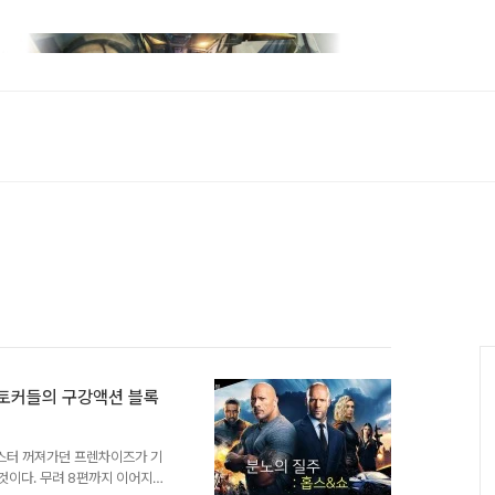
치 토커들의 구강액션 블록
버스터 꺼져가던 프렌차이즈가 기
것이다. 무려 8편까지 이어지며