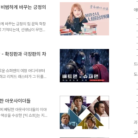
러너 2049]에서 자주 언급되는
을 비범하게 바꾸는 긍정의
 – 역시 [블레이드 러너 2049]
애
범하게 바꾸는 긍정의 힘 문득 학창
로 기억되는데, 선생님이 무언가
서울대를 못간다는 건 확률적으로
순간 반 아이들이나 그 당사자는 멋
걸 보면, 선생이란 작자가 학생에
다. 사실 그렇습니다. 교육이라
 - 확장판과 극장판의 차
인 형태만으로 행사된 건 아니었
드
차별하는 것도 모자라 기분 내..
틸: 새로운 슈퍼맨의 여정 어디서부터
도
차하고 리처드 래스터가 그 뒤를
 역대급 괴작인 [슈퍼맨 4: 최
튼의 [슈퍼맨 라이브즈]가 좌초될
 오랫동안 방향을 잡지 못하고 흔
면서까지 만들고 싶어했던 팬심 가
붕괴에 베팅한 아웃사이더들
 시리즈의 존속 여부를 위태롭게
제의 붕괴에 베팅한 아웃사이더들의 이야
그리 나쁘지..
색상을 수상한 [빅 쇼트]는 지
를 다룬 영화다. 서브프라임 사태
괴
현재까지도 고통받고 있지만 누군
고
었다. 바로 이 영화는 금융시장