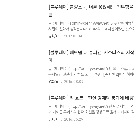
가 맡았습니다. 굉장히 흡입력이 강한 작품으로 [블레이드 
[블루레이] 불량소녀, 너를 응원해! - 진부함
‘대정전’ 사건을 다루고 있습니다. 3.2036: Nexus Dawn
힘
의 프리퀄로서 구 레플리컨트 모델들의 반란과 대정..
글 : 페니웨이 (admin@pennyway.net) 진부함을 비
시절의 일화가 생각납니다. 고3때의 수학시간이었던 것으
를 설명하면서 갑자기 한 학생을 일으켜 세우더니 “얘가 
영화/ㅂ
2017.08.14
100%에 가깝지, 그렇지?” 라고 말하는게 아닙니까. 그 
적게 웃고 넘겼지만 지금도 내 기억 속에 이 일이 남아있는
게 할 말은 아니었다는 느낌이 각인되어 버렸기 때문일 겁니
[블루레이] 배트맨 대 슈퍼맨: 저스티스의 시작
는 이름으로 자행되어 온 크고 작은 폭력들은 비단 물리적
이
죠. 적어도 필자가 학생이던 시절에는 학생들을 노골적으로 
글 | 페니웨이 ( http://pennyway.net/) 맨 오브 스
문제였던 것일까. 리처드 도너 감독이 [슈퍼맨 2]에서 하
이어 받으면서 부터였을까. 아니면 판권이 캐논사에 팔려나가
영화/ㅂ
2016.08.09
강의 적]이 탄생한 그 순간이었을까. 그것도 아니면 팀 버
때부터 였을까. DC의 간판 히어로 ‘슈퍼맨’의 영화화는 꽤
들리고 있었다. 특히나 브라이언 싱어가 [엑스맨]을 버리
[블루레이] 빅 쇼트 - 현실 경제의 
득한 헌정작 [슈퍼맨 리턴즈]는 기대 이하의 흥행성적으로
글 | 페니웨이 ( http://pennyway.net/) 현실 경
만들었다. (그럼에도 현재 로튼토마토 메타지수는 76%로 
기 마이클 루이스의 원작 소설을 영상으로 옮겨 아카데미 각
난 2008년 미국발 금융위기를 유발했던 서브프라임 사태
영화/ㅂ
2016.06.29
로 인해 수많은 서민들은 피해를 보았고, 눈물을 흘렸고 
가는 이 거대한 패닉에서 살아남아 승자의 타이틀을 거머쥐