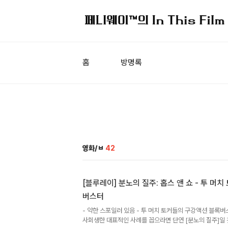
홈
방명록
영화/ㅂ
42
[블루레이] 분노의 질주: 홉스 앤 쇼 - 투 머
버스터
- 약한 스포일러 있음 - 투 머치 토커들의 구강액션 블록
사회생한 대표적인 사례를 꼽으라면 단연 [분노의 질주]일 