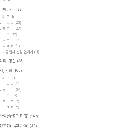
ㅎ
(18)
니메이션
(122)
#~Z
(1)
ㄱ,ㄴ,ㄷ
(23)
ㄹ,ㅁ.ㅂ
(27)
ㅅ,ㅇ
(32)
ㅈ,ㅊ,ㅋ
(17)
ㅌ,ㅍ,ㅎ
(11)
기동전사 건담 연대기
(11)
라마, 공연
(26)
서, 만화
(100)
#~Z
(6)
ㄱ,ㄴ,ㄷ
(16)
ㄹ,ㅁ,ㅂ
(34)
ㅅ,ㅇ
(26)
ㅈ,ㅊ,ㅋ
(7)
ㅌ,ㅍ,ㅎ
(5)
작열전(怪作列傳)
(149)
전열전(古典列傳)
(30)