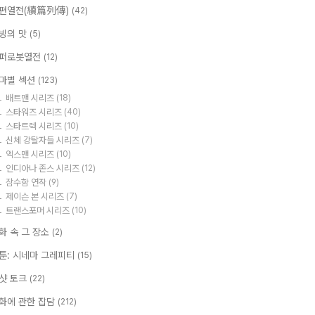
편열전(續篇列傳)
(42)
빙의 맛
(5)
퍼로봇열전
(12)
마별 섹션
(123)
배트맨 시리즈
(18)
스타워즈 시리즈
(40)
스타트렉 시리즈
(10)
신체 강탈자들 시리즈
(7)
엑스맨 시리즈
(10)
인디아나 존스 시리즈
(12)
잠수함 연작
(9)
제이슨 본 시리즈
(7)
트랜스포머 시리즈
(10)
화 속 그 장소
(2)
툰: 시네마 그레피티
(15)
샷 토크
(22)
화에 관한 잡담
(212)