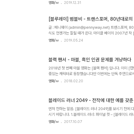
마치 드웨인 존슨의 몸통마냥 덩치를 키운 이 시리즈는 스
영화/ㅂ
2019.12.31
예산급의 케이퍼 무비에서 파괴의 미학을 앞세운 ‘카벤저스
다. 비록 폴 워커의 사망 이후 살짝 힘이 빠진 느낌도 들긴
지속될 것 같다. [분노의 질주: 홉스 앤 쇼]는 [분노의 질주
[블루레이] 범블비 - 트랜스포머, 80년대로의
들어온 드웨인 존슨과 [분노의 질주: 더 세븐]의 메인 빌런
글 : 페니웨이 (admin@pennyway.net) 트랜스포머,
의 한 식구(…)가 된 제이슨 스타뎀 두 사람이 버디를 이룬 스
식도 언젠가는 질릴 때가 온다. 마이클 베이의 2007년 작 
의 경이’ 였지만 시리즈가 거듭될수록 내리막길을 달렸다. 
영화/ㅂ
2019.05.24
포머: 최후의 기사]는 ‘대충 만들어도’ 얄미울 정도로 흥
종말을 고했다. 한번 잃은 신뢰를 되찾기란 쉽지 않다. 마이
이 맡을 것”이라던 감독직을 다섯 편의 시리즈를 만든 -좀
블랙 팬서 - 마블, 흑인 인권 문제를 겨냥하다
쳐놓은- 다음에야 내려놓았다. 이미 망가질 대로 망가진 [
핀오프로 기획된 [범블비]는 [쿠보와 전설의 악기]로 호평 
2018년 첫 번째 마블 영화는 [블랙 팬서] 입니다. 이미 [
중있는 캐릭터로 등장했습니다만 이번에는 단독 주연으로서
들였습니다. 그 때문에 영화는 액션보단 캐릭터의 깊이와 세
영화/ㅂ
2018.02.20
낌을 줍니다. 같은 마블 영화로 보자면 [퍼스트 어벤져]나 [
요. [크리드]로 평단의 극찬을 받은 라이언 쿠글러 감독은
이라는 다소 민감하고 복잡한 문제를 끌어들입니다. 미국 
블레이드 러너 2049 - 전작에 대한 예를 갖춘
인 사상에 빠져 흑인 인권을 쟁취하기 위해 와칸다의 기술력
챈 선대 블랙 팬서, 티차카 국왕은 자신의 동생인 엔조부를 제
먼저 전하는 말씀. [블레이드 러너 2049]를 보시기 전에 
시기 바랍니다. 1.블레이드 러너: 파이널 컷 – [블레이드 러
는 전작이자, 인물의 관계, 주제 의식과도 직접적인 관계가
영화/ㅂ
2017.10.07
라도 한 번쯤은 복습하시는 게 좋습니다. 2.Black out 20
프리퀄 격인 단편 애니메이션으로 감독은 그 유명한 [카우