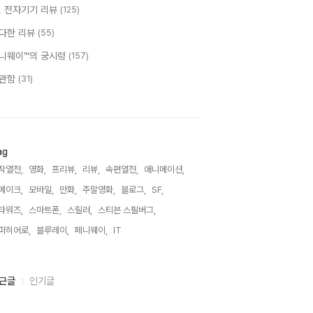
T, 전자기기 리뷰
(125)
다한 리뷰
(55)
니웨이™의 궁시렁
(157)
관함
(31)
ag
작열전,
영화,
프리뷰,
리뷰,
속편열전,
애니메이션,
메이크,
모바일,
만화,
주말영화,
블로그,
SF,
타워즈,
스마트폰,
스릴러,
스티븐 스필버그,
퍼히어로,
블루레이,
페니웨이,
IT,
근글
인기글