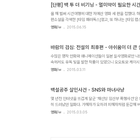
의 붕괴에 베팅해 위기에서 살아남은 자들의 이야기다. 이 
[단평] 백 투 더 비기닝 - 멀미약이 필요한 
심으로 이야기가 진행된다. 누구보다 먼저 서브프라임 사
에 맞서 홀로 외로운 싸움을 해야 했던 마이클 버리(크리스천
올 해 벌써 시간여행에 대한 저예산 영화 세 편을 접했다. 
편소설을 각색한 [타임 패러독스]였고, 또 하나는 [타임 랩
에 참여한 [백 투 더 비기닝]이다. 앞의 두 작품이 저예산
영화/ㅂ
2015.06.15
리셰를 탈피하려는 신선함이 돋보였다면 [백 투 더 비기닝]은
젠 식상하기까지 한 파운드 푸티지 기법을 차용한 이 영화
서 주인공의 아버지가 연구하던 타임머신을 발견한 고등학
바람의 검심: 전설의 최후편 - 아쉬움이 더 큰
는 사건들을 다룬다. 기존의 여러 시간여행 영화들에서 다
형식에 맞게 조립하다보니 울렁거리는 시각적 피로감에 더
수많은 명작 만화와 애니메이션들이 일본 실사영화로만 나
만든다..
속에서도 유독 빛을 발한 작품이 있었으니 오오토모 케이시 
면라이더 출신의 배우 사토 타케루를 켄신으로 캐스팅한다고
영화/ㅂ
2015.03.11
롱을 한몸에 받으며 제작을 단행한 이 작품은 기존 실사화 
려버리며. 원작에 대한 이해와 각색, 스타일리시한 액션, 
두 만족할만한 성과를 거둔 작품으로 성공을 거뒀다. 아마
백설공주 살인사건 - SNS와 마녀사냥
의 검심]은 말 그대로 전설로 남았을지도 모른다. 하지만 
라는 사나이에 얽힌 인과율의 관계를 우도 진에와의 단판승
몇 년전 인터넷을 뜨겁게 달군 '채선당 임산부 폭행사건'은
작을 목표로 시시오..
히 드러났던 일화다. 가해자가 오히려 피해자처럼 둔갑해 버
이 감정적으로 거대한 여론을 만들어 상대방을 유죄로 단정
영화/ㅂ
2015.03.05
괴력은 누구도 예상치 못할 정도다. 물론 크림빵 아빠 뺑소
질 뻔 한 사건을 공론화시켜 관성적으로 사건을 처리하려 
게 만드는 순기능도 존재하는 건 분명하다. 물론 이 경우에
BMW 차량을 범인으로 지목하는 부작용이 여실히 드러나긴