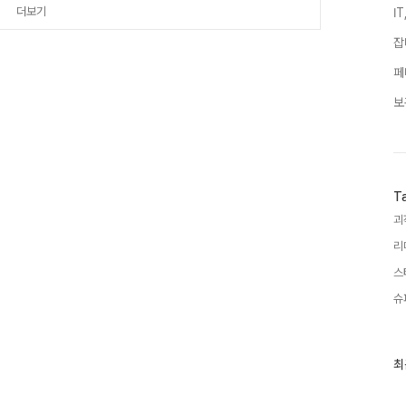
누구에게나 친절했고 뛰어난 미모
더보기
I
잡
페
보
T
괴
리
스
슈
최
최
근
글
과