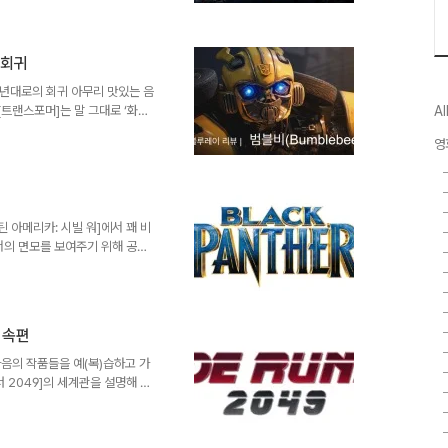
트리트 레이싱을 소재로 한 중저
’의 액션 블록버스터로 탈바꿈했
 하나 이 시리즈의 기세는 당분간
: 언리미티드] 부터 레귤러 멤버로
 회귀
으로 등장해 어느덧 대머리 군단
 80년대로의 회귀 아무리 맛있는 음
핀오프다. 3번째 시..
[트랜스포머]는 말 그대로 ‘화면
Al
급기야 다섯 번째 작품인 [트랜스
영
행만은 성공했던 전작들의 전통에
클 베이는 “다음 번엔 다른 사람
 심하게 표현해서 시리즈를 다 망
트랜스포머] 시리즈의 첫 번째 스
받은 트래비..
캡틴 아메리카: 시빌 워]에서 꽤 비
의 면모를 보여주기 위해 공을
계관의 확장에 좀 더 집중한 느
토르] 1편에 더 가까운 작품이지
 마블의 세계관에 흑인들의 인권
실상을 경험했던 엔조부는 급진적
 속편
을 이용하려 합니다. 이를 눈치
지하게 되지요. [블랙 팬서..
다음의 작품들을 예(복)습하고 가
너 2049]의 세계관을 설명해 주
 있습니다. 혹시 기관람인 분들이
22 - [블레이드 러너 2049]의
보이 비밥]의 와타나베 신이치로