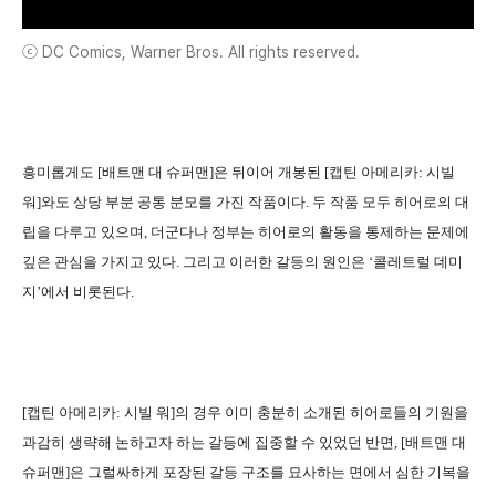
ⓒ DC Comics, Warner Bros. All rights reserved.
흥미롭게도 [배트맨 대 슈퍼맨]은 뒤이어 개봉된 [캡틴 아메리카: 시빌
워]와도 상당 부분 공통 분모를 가진 작품이다. 두 작품 모두 히어로의 대
립을 다루고 있으며, 더군다나 정부는 히어로의 활동을 통제하는 문제에
깊은 관심을 가지고 있다. 그리고 이러한 갈등의 원인은 ‘콜레트럴 데미
지’에서 비롯된다.
[캡틴 아메리카: 시빌 워]의 경우 이미 충분히 소개된 히어로들의 기원을
과감히 생략해 논하고자 하는 갈등에 집중할 수 있었던 반면, [배트맨 대
슈퍼맨]은 그럴싸하게 포장된 갈등 구조를 묘사하는 면에서 심한 기복을