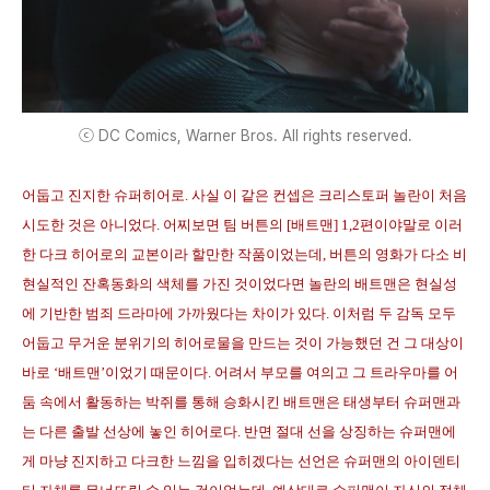
ⓒ DC Comics, Warner Bros. All rights reserved.
어둡고 진지한 슈퍼히어로. 사실 이 같은 컨셉은 크리스토퍼 놀란이 처음
시도한 것은 아니었다. 어찌보면 팀 버튼의 [배트맨] 1,2편이야말로 이러
한 다크 히어로의 교본이라 할만한 작품이었는데, 버튼의 영화가 다소 비
현실적인 잔혹동화의 색체를 가진 것이었다면 놀란의 배트맨은 현실성
에 기반한 범죄 드라마에 가까웠다는 차이가 있다. 이처럼 두 감독 모두
어둡고 무거운 분위기의 히어로물을 만드는 것이 가능했던 건 그 대상이
바로 ‘배트맨’이었기 때문이다. 어려서 부모를 여의고 그 트라우마를 어
둠 속에서 활동하는 박쥐를 통해 승화시킨 배트맨은 태생부터 슈퍼맨과
는 다른 출발 선상에 놓인 히어로다. 반면 절대 선을 상징하는 슈퍼맨에
게 마냥 진지하고 다크한 느낌을 입히겠다는 선언은 슈퍼맨의 아이덴티