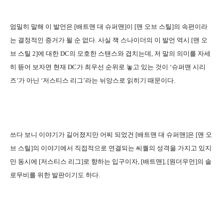
엄밀히 말해 이 발언은 [배트맨 대 슈퍼맨]이 [맨 오브 스틸]의 속편이라
는 결정적인 증거가 될 순 없다. 사실 잭 스나이더의 이 발언 역시 [맨 오
브 스틸 2]에 대한 DC의 모호한 스탠스와 겹치는데, 저 말의 의미를 자세
히 뜯어 보자면 현재 DC가 최우선 순위로 놓고 있는 것이 ‘슈퍼맨 시리
즈’가 아닌 ‘저스티스 리그’라는 뉘앙스로 읽히기 때문이다.
쓰다 보니 이야기가 길어졌지만 어찌 되었건 [배트맨 대 슈퍼맨]은 [맨 오
브 스틸]의 이야기에서 직접적으로 연결되는 씨퀄의 성격을 가지고 있지
만 동시에 [저스티스 리그]로 향하는 입구이자, [배트맨], [원더우먼]의 솔
로무비를 위한 발판이기도 하다.