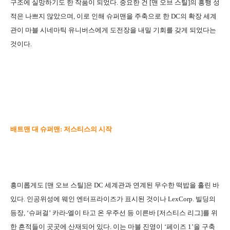
구조에 실망하기도 한 작품이 되었다. 중요한 건 [맨 오브 스틸]의 흥행 성
적은 나쁘지 않았으며, 이로 인해 슈퍼맨을 주축으로 한 DC의 확장 세계
관이 마블 시네마틱 유니버스에게 도전장을 내밀 기회를 갖게 되었다는
것이다.
배트맨 대 슈퍼맨: 저스티스의 시작
흥미롭게도 [맨 오브 스틸]은 DC 세계관과 연계된 무수한 떡밥을 흘린 바
있다. 인공위성에 웨인 엔터프라이즈가 표시된 것이나 LexCorp. 빌딩의
등장, ‘슈퍼걸’ 카라-엘이 타고 온 우주선 등 이른바 [저스티스 리그]를 위
한 흔적들이 곳곳에 산재되어 있다. 이는 마블 진영이 ‘페이즈 1’을 구축