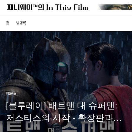
홈
방명록
영화/ㅂ
[블루레이] 배트맨 대 슈퍼맨:
저스티스의 시작 - 확장판과
극장판의 차이