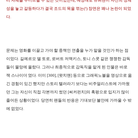
티 자체를 무너뜨릴 수 있는 것이었는데, 예상대로 슈퍼맨이 자신의 정체
성을 놓고 갈등하다가 결국 조드의 목을 꺾는(!) 장면은 꽤나 논란이 되었
다.
문제는 영화를 이끌고 가야 할 중책인 연출을 누가 맡을 것인가 하는 점
이었다. 길예르모 델 토로, 로버트 저맥키스, 토니 스콧 같은 쟁쟁한 감독
들이 물망에 올랐다. 그러나 최종적으로 감독직을 맡게 된 인물은 바로
잭 스나이더 였다. 이미 [300], [왓치맨] 등으로 그래픽노블을 영상으로 옮
긴 경험이 있긴 했지만 스토리 텔러라기 보다는 비주얼리스트에 가까웠
던 그는 자신이 직접 각본까지 썼던 [써커펀치]의 혹평으로 입지가 많이
줄어든 상황이었다. 당연히 팬들의 반응은 기대보단 불안에 가까울 수 밖
에 없었다.