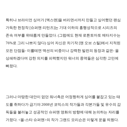
특히나 브라이언 싱어가 [엑스맨]을 버리면서까지 만들고 싶어했던 팬심
가득한 헌정작 [슈퍼맨 리턴즈]는 기대 이하의 흥행성적으로 시리즈의
존속 여부를 위태롭게 만들었다. (그럼에도 현재 로튼토마토 메타지수는
76%로 그리 나쁘지 않다) 싱어 자신은 차기작 [맨 오브 스틸]에서 지적된
모든 단점들- 이를테면 액션의 비중이나 강력한 빌런의 등장과 같은- 을
상쇄하겠다며 강한 의지를 피력했지만 워너의 중역들은 심각한 고민에
빠졌다.
그러나 마땅한 대안이 없던 워너측은 어정쩡하게 싱어를 붙잡고 있는 태
도를 취하다가 급기야 2008년 코믹스의 작가들과 각본가들 및 유수의 감
독들을 불러놓고 성공적인 슈퍼맨 영화의 방향에 대해 논의하는 자리를
가졌다. <올-스타 슈퍼맨>의 작가 그랜드 모리슨은 이렇게 운을 띄웠다.