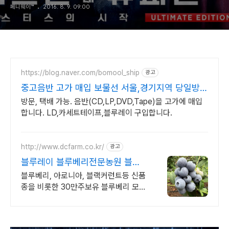
페니웨이™
2016. 8. 9. 09:00
https://blog.naver.com/bomool_ship
광고
중고음반 고가 매입 보물선 서울,경기지역 당일방문
가능
방문, 택배 가능. 음반(CD,LP,DVD,Tape)을 고가에 매입
합니다. LD,카세트테이프,블루레이 구입합니다.
http://www.dcfarm.co.kr/
광고
블루레이 블루베리전문농원 블루
베리묘목 농자재 영양제
블루베리, 아로니아, 블랙커런트등 신품
종을 비롯한 30만주보유 블루베리 모든
자재.