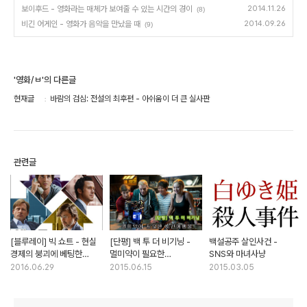
보이후드 - 영화라는 매체가 보여줄 수 있는 시간의 경이
2014.11.26
(8)
비긴 어게인 - 영화가 음악을 만났을 때
2014.09.26
(9)
'영화/ㅂ'의 다른글
현재글
바람의 검심: 전설의 최후편 - 아쉬움이 더 큰 실사판
관련글
[블루레이] 빅 쇼트 - 현실
[단평] 백 투 더 비기닝 -
백설공주 살인사건 -
경제의 붕괴에 베팅한
멀미약이 필요한
SNS와 마녀사냥
아웃사이더들
시간여행물
2016.06.29
2015.06.15
2015.03.05