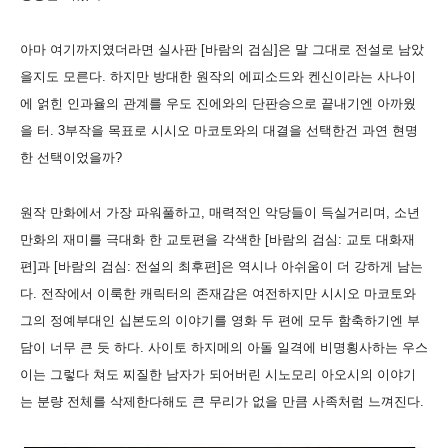
아마 여기까지였더라면 실사판 [바람의 검심]은 말 그대로 전설로 남았
을지도 모른다. 하지만 방대한 원작의 에피소드와 켄신이라는 사나이
에 얽힌 인과율의 관계를 우도 진에와의 단판승으로 끝내기엔 아까웠
을 터. 3부작을 목표로 시시오 마코토와의 대결을 선택한건 과연 현명
한 선택이었을까?
원작 만화에서 가장 파워풀하고, 매력적인 악당들이 득실거리며, 소년
만화의 재미를 극대화 한 교토편을 각색한 [바람의 검심: 교토 대화재
편]과 [바람의 검심: 전설의 최후편]은 역시나 아쉬움이 더 강하게 남는
다. 전작에서 이룩한 캐릭터의 존재감은 여전하지만 시시오 마코토와
그의 정예부대인 십본도의 이야기를 영화 두 편에 모두 함축하기엔 부
담이 너무 큰 듯 하다. 사이토 하지메의 아돌 일격
에 비명횡사하는 우스
이는 그렇다 쳐도 찌질한 남자가 되어버린 시노모리 아오시의 이야기
는 분량 전체를 삭제한다해도 큰 무리가 없을 만큼 사족처럼 느껴진다.