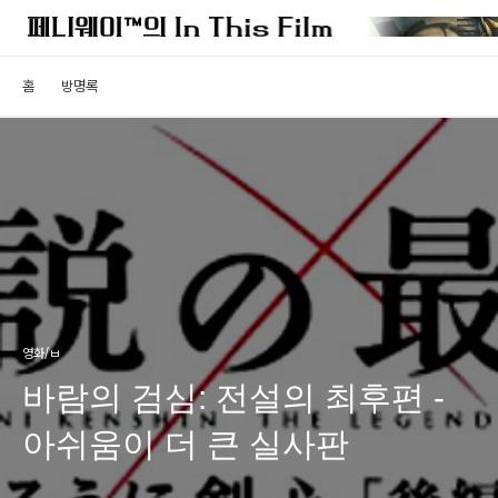
홈
방명록
영화/ㅂ
바람의 검심: 전설의 최후편 -
아쉬움이 더 큰 실사판