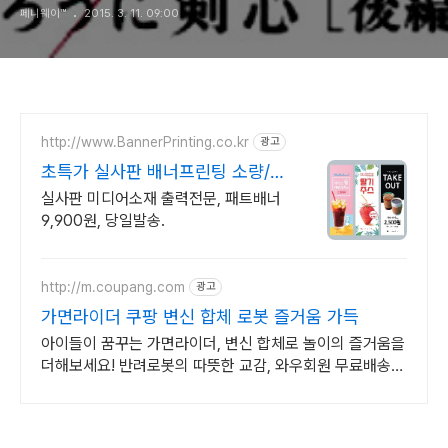
페니웨이™
2015. 3. 11. 09:00
http://www.BannerPrinting.co.kr
광고
초특가 실사판 배너프린팅 소량/대
량 주문 환영
실사판 미디어소재 출력전문, 패트배너
9,900원, 당일발송.
http://m.coupang.com
광고
가면라이더 쿠팡 변신 합체 로봇 즐거움 가득
아이들이 꿈꾸는 가면라이더, 변신 합체로 놀이의 즐거움을
더해보세요! 반려로봇의 따뜻한 교감, 와우회원 무료배송으
로 아이에게 특별한 경험을 선물하세요.