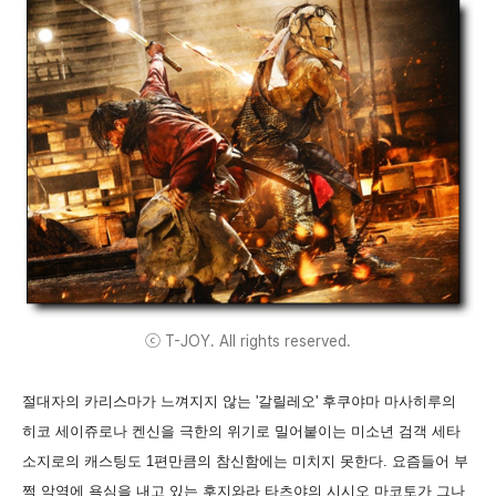
ⓒ T-JOY. All rights reserved.
절대자의 카리스마가 느껴지지 않는 '갈릴레오' 후쿠야마 마사히루의
히코 세이쥬로나 켄신을 극한의 위기로 밀어붙이는 미소년 검객 세타
소지로의 캐스팅도 1편만큼의 참신함에는 미치지 못한다. 요즘들어 부
쩍 악역에 욕심을 내고 있는 후지와라 타츠야의 시시오 마코토가 그나