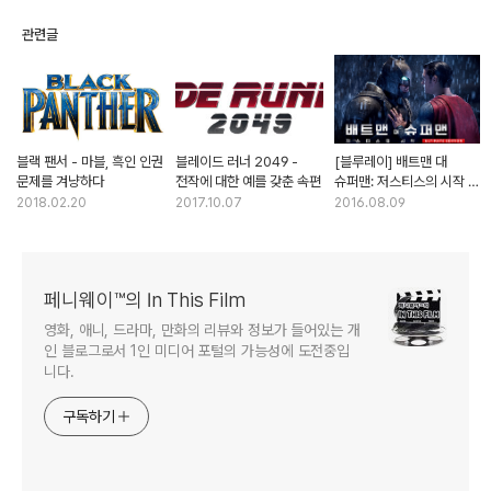
관련글
블랙 팬서 - 마블, 흑인 인권
블레이드 러너 2049 -
[블루레이] 배트맨 대
문제를 겨냥하다
전작에 대한 예를 갖춘 속편
슈퍼맨: 저스티스의 시작 -
확장판과 극장판의 차이
2018.02.20
2017.10.07
2016.08.09
페니웨이™의 In This Film
영화, 애니, 드라마, 만화의 리뷰와 정보가 들어있는 개
인 블로그로서 1인 미디어 포털의 가능성에 도전중입
니다.
구독하기