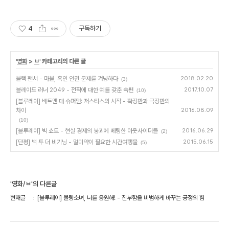
4
구독하기
'
영화
>
ㅂ
' 카테고리의 다른 글
블랙 팬서 - 마블, 흑인 인권 문제를 겨냥하다
2018.02.20
(3)
블레이드 러너 2049 - 전작에 대한 예를 갖춘 속편
2017.10.07
(10)
[블루레이] 배트맨 대 슈퍼맨: 저스티스의 시작 - 확장판과 극장판의
차이
2016.08.09
(10)
[블루레이] 빅 쇼트 - 현실 경제의 붕괴에 베팅한 아웃사이더들
2016.06.29
(2)
[단평] 백 투 더 비기닝 - 멀미약이 필요한 시간여행물
2015.06.15
(5)
'영화/ㅂ'의 다른글
현재글
[블루레이] 불량소녀, 너를 응원해! - 진부함을 비범하게 바꾸는 긍정의 힘