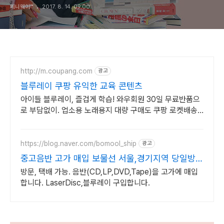
페니웨이™
2017. 8. 14. 09:00
http://m.coupang.com
광고
블루레이 쿠팡 유익한 교육 콘텐츠
아이들 블루레이, 즐겁게 학습! 와우회원 30일 무료반품으
로 부담없이. 업소용 노래용지 대량 구매도 쿠팡 로켓배송
으로 빠르고 간편하게 준비하세요.
https://blog.naver.com/bomool_ship
광고
중고음반 고가 매입 보물선 서울,경기지역 당일방문
가능
방문, 택배 가능. 음반(CD,LP,DVD,Tape)을 고가에 매입
합니다. LaserDisc,블루레이 구입합니다.