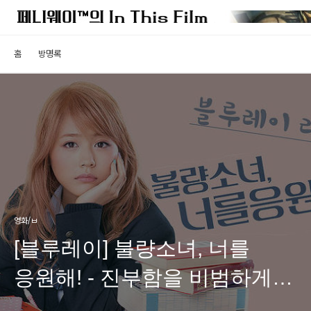
홈
방명록
영화/ㅂ
[블루레이] 불량소녀, 너를
응원해! - 진부함을 비범하게
바꾸는 긍정의 힘