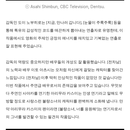
ⓒ Asahi Shimbun, CBC Television, Dentsu.
감독인 도이 노부히로는 [지금, 만나러 갑니다], [눈물이 주룩주룩] 등을
통해 특유의 감성적인 코드를 매끈하게 뽑아내는 연출자로 유명한데, 이
작품에서도 영화의 주제인 긍정의 에너지를 재치있고 기복없는 연출로
잘 표현해 주었습니다.
감독의 역량도 중요하지만 배우들의 개성도 잘 활용했습니다. [전차남]
의 노력파 배우 이토 아츠시는 모처럼 자신에게 걸맞는 캐릭터를 찾아간
느낌입니다. [전차남] 이후 딱히 인상적인 작품이 없었던 것 같습니다만
이번 작품에서 주연급 배우로서의 존재감을 보여주고 있습니다. 무엇보
다 주연인 사야카를 연기한 아리무라 카스미는 인생 연기라고 말해도 무
방할 정도로 사랑스런 불량소녀의 캐릭터를 완벽하게 소화해 냅니다. 만
약 아리무라 카스미의 팬이라면 [불량소녀, 너를 응원해!]는 연기자로서
의 그녀를 발견할 수 있는 필견의 작품입니다.