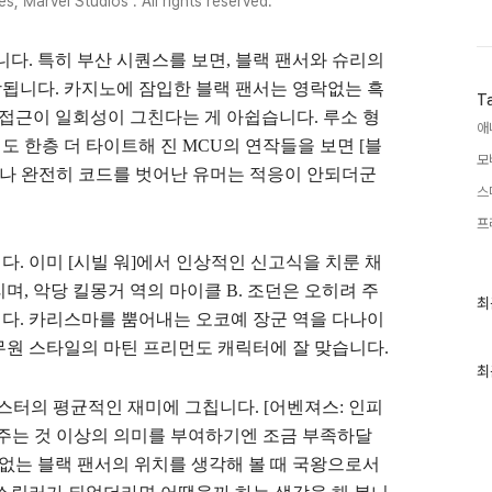
s, Marvel Studios . All rights reserved.
니다. 특히 부산 시퀀스를 보면, 블랙 팬서와 슈리의
됩니다. 카지노에 잠입한 블랙 팬서는 영락없는 흑
T
 접근이 일회성이 그친다는 게 아쉽습니다. 루소 형
애
 한층 더 타이트해 진 MCU의 연작들을 보면 [블
모
히나 완전히 코드를 벗어난 유머는 적응이 안되더군
스
프
. 이미 [시빌 워]에서 인상적인 신고식을 치룬 채
, 악당 킬몽거 역의 마이클 B. 조던은 오히려 주
최
최
근
다. 카리스마를 뿜어내는 오코예 장군 역을 다나이
글
무원 스타일의 마틴 프리먼도 캐릭터에 잘 맞습니다.
과
인
최
기
글
스터의 평균적인 재미에 그칩니다. [어벤져스: 인피
아주는 것 이상의 의미를 부여하기엔 조금 부족하달
 없는 블랙 팬서의 위치를 생각해 볼 때 국왕으로서