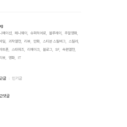
ag
니메이션,
페니웨이,
슈퍼히어로,
블루레이,
주말영화,
바일,
괴작열전,
리뷰,
만화,
스티븐 스필버그,
스릴러,
마트폰,
스타워즈,
리메이크,
블로그,
SF,
속편열전,
리뷰,
영화,
IT,
근글
인기글
근댓글