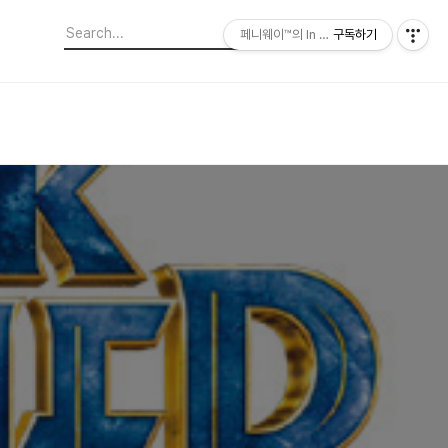
페니웨이™의 In This Film
구독하기