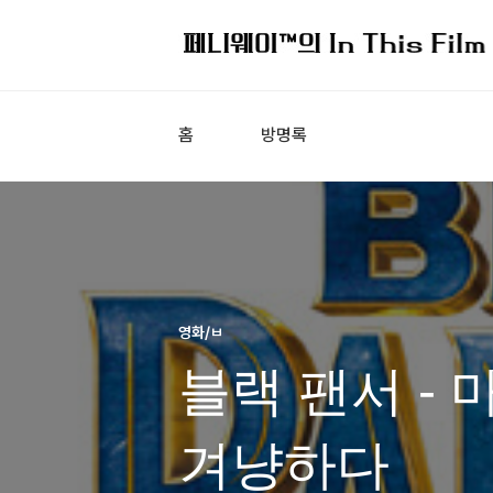
홈
방명록
영화/ㅂ
블랙 팬서 - 
겨냥하다