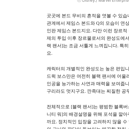
ⓒ Disney./ Marvel Enterprise
곳곳에 본드 무비의 흔적을 엿볼 수 있습
관계에서 제임스 본드와 Q의 모습이 연상
인판 제임스 본드지요. 다만 이런 장르적
제의 투입 이후 장르물로서의 완성도에서도
랙 팬서]는 조금 서툴게 느껴집니다. 특
요.
캐릭터의 개별적인 완성도는 높은 편입니다
드윅 보스만은 여전히 블랙 팬서에 어울리며
인공을 능가하는 사연과 매력을 보여줍니
구리라도 멋지구요. 깐족대는 찌질한 공
전체적으로 [블랙 팬서]는 평범한 블록버
니티 워]의 배경설명을 위해 포석을 깔
까요. 정치적인 입장을 고려하지 않을 수