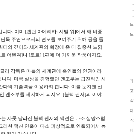
드
 입니다. 이미 [캡틴 아메리카: 시빌 워]에서 꽤 비중
도
단독 주연으로서의 면모를 보여주기 위해 공을 들
릭터의 깊이와 세계관의 확장에 좀 더 집중한 느낌
트 어벤져]나 [토르] 1편에 더 가까운 작품이지요.
 쿠글러 감독은 마블의 세계관에 흑인들의 인권이라
입니다. 미국 실상을 경험했던 엔조부는 급진적인 사
괴
칸다의 기술력을 이용하려 합니다. 이를 눈치챈 선
고
인 엔조부를 제지하게 되지요. [블랙 팬서]의 이야
속
더
]와는 사뭇 달라진 블랙 팬서의 액션은 다소 실망스럽
슈
 그러한 액션 연출이 다소 피상적으로 연출되어서 높
테
한 점이 많습니다.