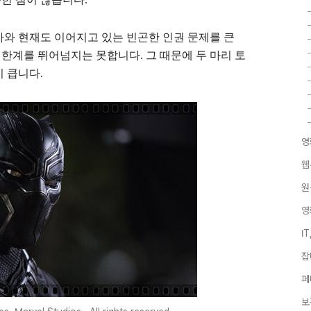
와 현재도 이어지고 있는 빈곤한 인권 문제를 큰
한계를 뛰어넘지는 못합니다. 그 때문에 두 마리 토
 큽니다.
영
웹
원
영
I
잡
페
보