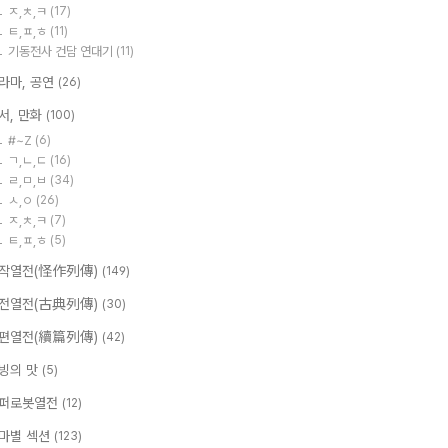
ㅈ,ㅊ,ㅋ
(17)
ㅌ,ㅍ,ㅎ
(11)
기동전사 건담 연대기
(11)
라마, 공연
(26)
서, 만화
(100)
#~Z
(6)
ㄱ,ㄴ,ㄷ
(16)
ㄹ,ㅁ,ㅂ
(34)
ㅅ,ㅇ
(26)
ㅈ,ㅊ,ㅋ
(7)
ㅌ,ㅍ,ㅎ
(5)
작열전(怪作列傳)
(149)
전열전(古典列傳)
(30)
편열전(續篇列傳)
(42)
빙의 맛
(5)
퍼로봇열전
(12)
마별 섹션
(123)