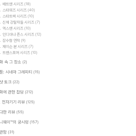
배트맨 시리즈
(18)
스타워즈 시리즈
(40)
스타트렉 시리즈
(10)
신체 강탈자들 시리즈
(7)
엑스맨 시리즈
(10)
인디아나 존스 시리즈
(12)
잠수함 연작
(9)
제이슨 본 시리즈
(7)
트랜스포머 시리즈
(10)
화 속 그 장소
(2)
툰: 시네마 그레피티
(15)
샷 토크
(22)
화에 관한 잡담
(212)
T, 전자기기 리뷰
(125)
다한 리뷰
(55)
니웨이™의 궁시렁
(157)
관함
(31)