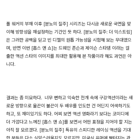
폴 워커의 부재 이후
[
분노의 질주
]
시리즈는 다시금 새로운 국면을 맞
이해 방향성을 재설정하는 기간인 듯 하다
. [
분노의 질주
:
더 익스트림
]
은 그러한 공백을 딛고 빈 디젤의 원톱 가능성을 시험해 보는 무대였으
며
,
반면 이번
[
홉스 앤 쇼
]
는 드웨인 존슨과 제이슨 스타뎀 이라는 걸
출한 액션 스타의 이미지를 최대한 활용해 본 작품이라 해도 과언은 아
니다
.
결과는 좀 미묘하다
.
너무 뻔하고 익숙한 전개 속에 구강액션이라는 새
로운 방향으로 울끈이 불끈이 두 배우를 인도한 건 어딘지 어색하기도
하고
,
또 재미있기도 하다
.
어찌 보면 액션 영화라기 보다는 코미디에
더 가깝다고 느껴진
[
홉스 앤 쇼
]
를 보면서 어떤 표정을 지어야 할 지는
아직 잘 모르겠다
. [
분노의 질주
]
특유의 스피디한 레이싱 액션을 기대
한 분들은 다소 실망스러울지도 모르지만
,
미국식 유머에 빵터지는 관