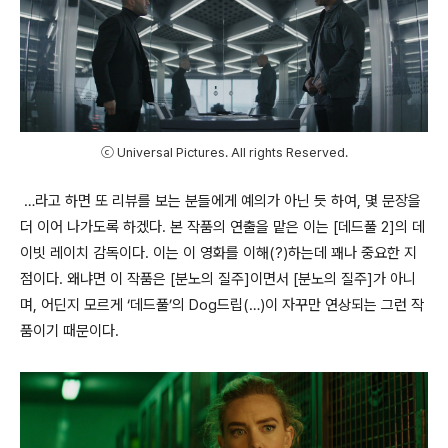
ⓒ Universal Pictures. All rights Reserved.
…
라고 하면 또 리뷰를 보는 분들에게 예의가 아닌 듯 하여
,
몇 문장을
더 이어 나가도록 하겠다
.
본 작품의 연출을 맡은 이는
[
데드풀
2]
의 데
이빗 레이치 감독이다
.
이는 이 영화를 이해
(?)
하는데 꽤나 중요한 지
점이다
.
왜냐면 이 작품은
[
분노의 질주
]
이면서
[
분노의 질주
]
가 아니
며
,
어딘지 모르게
‘
데드풀
’
의
Dog
드립
(…)
이 자꾸만 연상되는 그런 작
품이기 때문이다
.