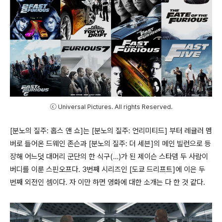
ⓒ Universal Pictures. All rights Reserved.
[
분노의 질주
:
홉스 앤 쇼
]
는
[
분노의 질주
:
언리미티드
]
부터 레귤러 멤
버로 들어온 드웨인 존슨과
[
분노의 질주
:
더 세븐
]
의 메인 빌런으로 등
장해 어느덧 대머리 군단의 한 식구
(…)
가 된 제이슨 스타뎀 두 사람이
버디를 이룬 스핀오프다
. 3
번째 시리즈인
[
도쿄 드리프트
]
에 이은 두
번째 외전인 셈이다
.
자 이만 하면 영화에 대한 소개는 다 한 것 같다
.