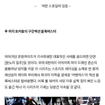
-
약한 스포일러 있음
-
투 머치 토커들의 구강액션 블록버스터
꺼져가던 프렌차이즈가 기사회생한 대표적인 사례를 꼽으라면 단연
[
분노의 질주
]
일 것이다
.
무려
8
편까지 이어지며 마치 드웨인 존슨의
몸통마냥 덩치를 키운 이 시리즈는 스트리트 레이싱을 소재로 한 중저
예산급의 케이퍼 무비에서 파괴의 미학을 앞세운
‘
카벤저스
’
의 액션 블
록버스터로 탈바꿈했다
.
비록 폴 워커의 사망 이후 살짝 힘이 빠진 느낌
도 들긴 하나 이 시리즈의 기세는 당분간 지속될 것 같다
.