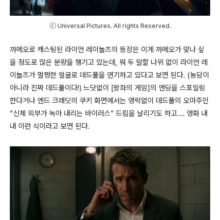
ⓒ Universal Pictures. All rights Reserved.
까메오로 캐스팅된 라이언 레이놀즈의 등장은 이게 까메오가 맞나 싶
을 정도로 많은 분량을 챙기고 있는데
,
뭐 두 말할 나위 없이 라이언 레
이놀즈가 멀쩡한 얼굴로 데드풀을 연기하고 있다고 보면 된다
. (
농담이
아니라 진짜 데드풀이다
!)
느닷없이
[
왕좌의 게임
]
의 엔딩을 스포일링
한다거나 엔드 크래딧의 쿠키 화면에서는 영락없이 데드풀의 오마주인
“
신체 외부가 녹아 내리는 바이러스
”
드립을 날리기도 하고
….
영화 내
내 이런 식이라고 보면 된다
.