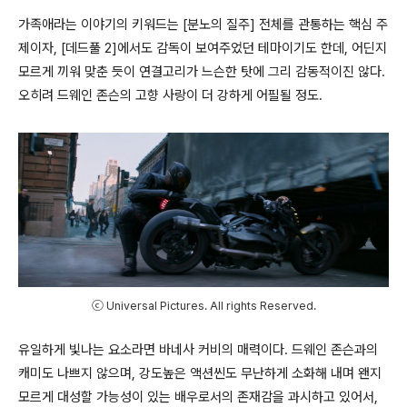
가족애라는 이야기의 키워드는
[
분노의 질주
]
전체를 관통하는 핵심 주
제이자
, [
데드풀
2]
에서도 감독이 보여주었던 테마이기도 한데
,
어딘지
모르게 끼워 맞춘 듯이 연결고리가 느슨한 탓에 그리 감동적이진 않다
.
오히려 드웨인 존슨의 고향 사랑이 더 강하게 어필될 정도
.
ⓒ Universal Pictures. All rights Reserved.
유일하게 빛나는 요소라면 바네사 커비의 매력이다
.
드웨인 존슨과의
캐미도 나쁘지 않으며
,
강도높은 액션씬도 무난하게 소화해 내며 왠지
모르게 대성할 가능성이 있는 배우로서의 존재감을 과시하고 있어서
,