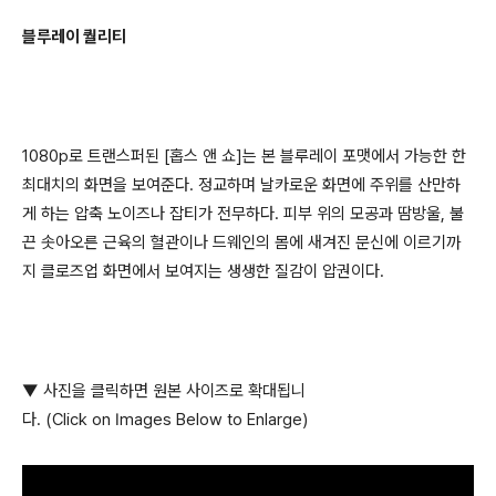
블루레이 퀄리티
1080p
로 트랜스퍼된
[
홉스 앤 쇼
]
는 본 블루레이 포맷에서 가능한 한
최대치의 화면을 보여준다
.
정교하며 날카로운 화면에 주위를 산만하
게 하는 압축 노이즈나 잡티가 전무하다
.
피부 위의 모공과 땀방울
,
불
끈 솟아오른 근육의 혈관이나 드웨인의 몸에 새겨진 문신에 이르기까
지 클로즈업 화면에서 보여지는 생생한 질감이 압권이다
.
▼ 사진을 클릭하면 원본 사이즈로 확대됩니
다. (Click on Images Below to Enlarge)