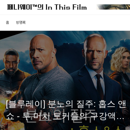
홈
방명록
영화/ㅂ
[블루레이] 분노의 질주: 홉스 앤
쇼 - 투 머치 토커들의 구강액션
블록버스터