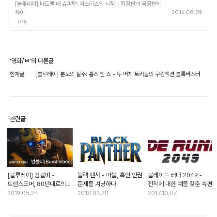
[블루레이] 배트맨 대 슈퍼맨: 저스티스의 시작 - 확장판과 극장판의
차이
2016.08.09
(10)
'영화/ㅂ'의 다른글
현재글
[블루레이] 분노의 질주: 홉스 앤 쇼 - 투 머치 토커들의 구강액션 블록버스터
관련글
[블루레이] 범블비 -
블랙 팬서 - 마블, 흑인 인권
블레이드 러너 2049 -
트랜스포머, 80년대로의
문제를 겨냥하다
전작에 대한 예를 갖춘 속편
회귀
2019.05.24
2018.02.20
2017.10.07