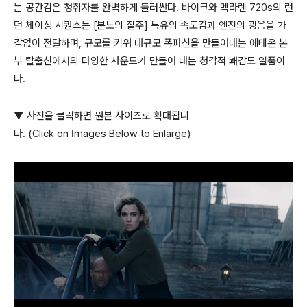
는 공간감은 청취자를 완벽하게 둘러싼다
.
바이크와 멕라렌
720s
의 런
던 체이싱 시퀀스는
[
분노의 질주
]
특유의 속도감과 엔진의 굉음을 가
감없이 전달하며
,
규모를 키워 대규모 폭파신을 만들어내는 에테온 본
부 탈출신에서의 다양한 사운드가 만들어 내는 청각적 쾌감도 일품이
다
.
▼ 사진을 클릭하면 원본 사이즈로 확대됩니
다. (Click on Images Below to Enlarge)