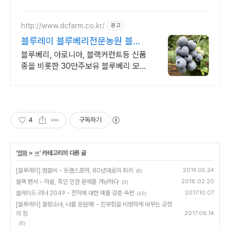
http://www.dcfarm.co.kr/
광고
블루레이 블루베리전문농원 블루
베리묘목 농자재 영양제
블루베리, 아로니아, 블랙커런트등 신품
종을 비롯한 30만주보유 블루베리 모든
자재.
4
구독하기
'
영화
>
ㅂ
' 카테고리의 다른 글
[블루레이] 범블비 - 트랜스포머, 80년대로의 회귀
2019.05.24
(8)
블랙 팬서 - 마블, 흑인 인권 문제를 겨냥하다
2018.02.20
(3)
블레이드 러너 2049 - 전작에 대한 예를 갖춘 속편
2017.10.07
(10)
[블루레이] 불량소녀, 너를 응원해! - 진부함을 비범하게 바꾸는 긍정
의 힘
2017.08.14
(0)