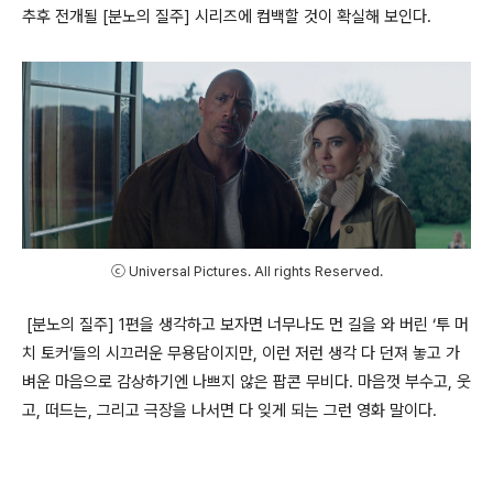
추후 전개될
[
분노의 질주
]
시리즈에 컴백할 것이 확실해 보인다
.
ⓒ Universal Pictures. All rights Reserved.
[
분노의 질주
] 1
편을 생각하고 보자면 너무나도 먼 길을 와 버린
‘
투 머
치 토커
’
들의 시끄러운 무용담이지만
,
이런 저런 생각 다 던져 놓고 가
벼운 마음으로 감상하기엔 나쁘지 않은 팝콘 무비다
.
마음껏 부수고
,
웃
고
,
떠드는
,
그리고 극장을 나서면 다 잊게 되는 그런 영화 말이다
.