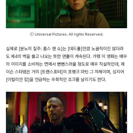
ⓒ Universal Pictures. All rights Reserved.
실제로
[
분노의 질주
:
홉스 앤 쇼
]
는
[
데드풀
]
만큼 노골적이진 않더라
도 제
4
의 벽을 뚫고 나오는 듯한 연출이 계속된다
.
가령 이 영화는 배우
의 이미지를 소비하는 면에서 뻔뻔스러울 정도로 매우 직설적인데
,
제
이슨 스타뎀은 거의
[
트랜스포터
]
의 프랭크 마틴 그 자체이며
,
심지어
[
이탈리안 잡
]
을 언급하는 우회적인 조크를 날리기도 한다
.