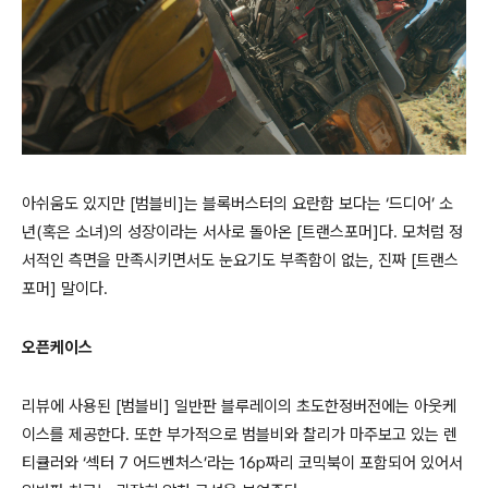
아쉬움도 있지만 [범블비]는 블록버스터의 요란함 보다는 ‘드디어’ 소
년(혹은 소녀)의 성장이라는 서사로 돌아온 [트랜스포머]다. 모처럼 정
서적인 측면을 만족시키면서도 눈요기도 부족함이 없는, 진짜 [트랜스
포머] 말이다.
오픈케이스
리뷰에 사용된 [범블비] 일반판 블루레이의 초도한정버전에는 아웃케
이스를 제공한다. 또한 부가적으로 범블비와 찰리가 마주보고 있는 렌
티큘러와 ‘섹터 7 어드벤처스’라는 16p짜리 코믹북이 포함되어 있어서