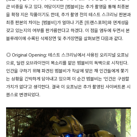
큰 비중을 두고 있다. 여담이지만 [범블비]는 추가 촬영을 통해 최종본
을 확정 지은 작품이기도 한데, 추가 촬영 전의 테스트 스크리닝 판본과
최종 판본의 차이는 [범블비]가 얼마나 기존 [트랜스포머]와 연계성을
갖고 있는지의 여부를 판가름한다고 하겠다. 이 점을 염두에 두면서 본
블루레이에 수록된 삭제장면 및 추가장면을 살펴보면 다음과 같다.
◎ Original Opening: 테스트 스크리닝에서 사용된 오리지널 오프닝
으로, 딜런 오브라이언이 목소리를 맡은 범블비의 독백으로 시작된다.
인간을 구하기 위해 파견된 범블비가 작살에 맞은 채 인간들에게 쫓기
는 상황을 긴박하게 담아내고 있으며 이 순간 범블비는 ‘인간은 구원할
가치가 없다’고 생각한다. 결국 이 오프닝은 추가 촬영된 사이버트론 시
퀀스로 변경되었다.