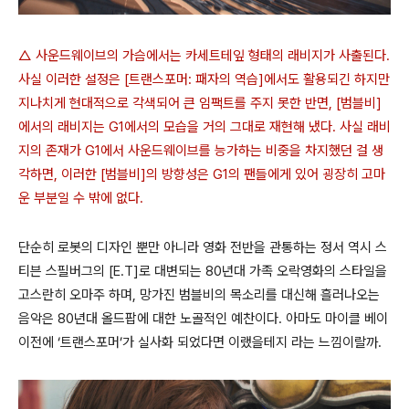
△ 사운드웨이브의 가슴에서는 카세트테잎 형태의 래비지가 사출된다.
사실 이러한 설정은 [트랜스포머: 패자의 역습]에서도 활용되긴 하지만
지나치게 현대적으로 각색되어 큰 임팩트를 주지 못한 반면, [범블비]
에서의 래비지는 G1에서의 모습을 거의 그대로 재현해 냈다. 사실 래비
지의 존재가 G1에서 사운드웨이브를 능가하는 비중을 차지했던 걸 생
각하면, 이러한 [범블비]의 방향성은 G1의 팬들에게 있어 굉장히 고마
운 부분일 수 밖에 없다.
단순히 로봇의 디자인 뿐만 아니라 영화 전반을 관통하는 정서 역시 스
티븐 스필버그의 [E.T]로 대변되는 80년대 가족 오락영화의 스타일을
고스란히 오마주 하며, 망가진 범블비의 목소리를 대신해 흘러나오는
음악은 80년대 올드팝에 대한 노골적인 예찬이다. 아마도 마이클 베이
이전에 ‘트랜스포머’가 실사화 되었다면 이랬을테지 라는 느낌이랄까.