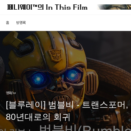
홈
방명록
영화/ㅂ
[블루레이] 범블비 - 트랜스포머,
80년대로의 회귀