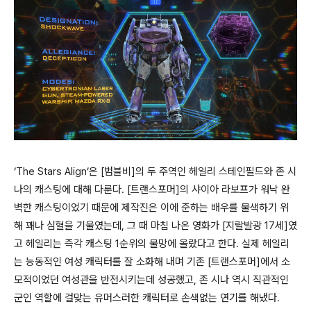
‘The Stars Align’은 [범블비]의 두 주역인 헤일리 스테인필드와 존 시
나의 캐스팅에 대해 다룬다. [트랜스포머]의 샤이아 라보프가 워낙 완
벽한 캐스팅이었기 때문에 제작진은 이에 준하는 배우를 물색하기 위
해 꽤나 심혈을 기울였는데, 그 때 마침 나온 영화가 [지랄발광 17세]였
고 헤일리는 즉각 캐스팅 1순위의 물망에 올랐다고 한다. 실제 헤일리
는 능동적인 여성 캐릭터를 잘 소화해 내며 기존 [트랜스포머]에서 소
모적이었던 여성관을 반전시키는데 성공했고, 존 시나 역시 직관적인
군인 역할에 걸맞는 유머스러한 캐릭터로 손색없는 연기를 해냈다.