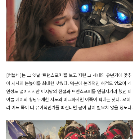
[범블비]는 그 옛날 ‘트랜스포머’를 보고 자란 그 세대의 유년기에 맞추
어 서사의 눈높이를 최대한 낮췄다. 덕분에 논리적인 허점도 있으며 개
연성도 떨어지지만 아서왕의 전설과 트랜스포머를 연결시키려 했던 마
이클 베이의 황당무계한 시도와 비교하자면 이쪽이 백배는 낫다. 오히
려 어느 쪽이 더 유아적인가를 따진다면 굳이 답이 필요치 않을 정도다.