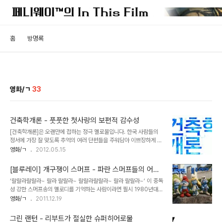
홈
방명록
영화/ㄱ
33
건축학개론 - 풋풋한 첫사랑의 보편적 감수성
[건축학개론]은 오랜만에 접하는 정극 멜로물입니다. 한국 사람들의
정서에 가장 잘 맞도록 추억의 여러 단편들을 주워담아 이쁘장하게 포
장한 작품이죠. 여기에 아련하게 떠오르는 첫사랑을 소재로 현재와 과
영화/ㄱ
2012.05.15
거를 오가는 액자식 구성에 배우들의 사랑스런 비주얼이 어우러져 제
법 맛깔스런 재미를 연출합니다. 여기서 ‘비주얼’이라고 하는 것에 일
[블루레이] 개구쟁이 스머프 - 파란 스머프들의 어색
단 유의해 주시고요^^ 한발짝 물러서서 객관적으로 영화를 보자면 [건
한 귀환
‘랄랄라랄랄라~ 랄라 랄랄라~ 랄랄라랄랄라~ 랄라 랄랄라~’ 이 중독
축학개론]은 유치한 면이 많습니다. 이야기도 단순하고, 주인공 남자
성 강한 스머프송의 멜로디를 기억하는 사람이라면 필시 1980년대에
는 속된말로 좀 찌질하죠. 아니, 결혼까지 한 유부녀가 잊혀진 옛 사랑
학창시절을 보낸 분들이리라. 1983년부터 KBS에서 방영된 [개구장
영화/ㄱ
2011.12.19
을 불쑥 찾아온다는 설정도 무리수가 있습니다. 대부분 이 상황에서의
이 스머프]는(1980년대 방영당시에는 ‘개구장이’로, 1990년대에 ‘개
현실은 영화처럼 그리 멋진 장면이 연출되진 않잖아요. 그 찾아온 첫사
구쟁이’로 각각 타이틀이 정해졌으나 본 리뷰에서는 신작과의 차별성
랑의 그녀가 한가인급이라면 모를까. 뭐 그..
그린 랜턴 - 리부트가 절실한 슈퍼히어로물