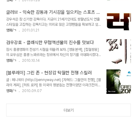
영화/ㄱ
2011.01.28
없지 않았습니다. 고전의 현대적 컨버전이 성공을 거둔 사례는 그리 많
이상의 성과를 보여준 작품도 있었으며, 반면 [고스트 라이더]나 [데어
지 않습니다만 원작의 무게감을 생각해본다면 지금쯤은 이례적인 수
데블]같이 무척이나 실망스런 작품들도 있었습니다. 이러한 21세기 히
작이 나와준다해도 그리 놀랄 만한 일은 아니지 ..
글러브 - 익숙한 감동과 기시감을 일으키는 스포츠 신
어로물의 성향은 크게 둘로 나뉘는데, 코믹스 원작의 성격을 거의 그대
파극
강우석은 참 신기한 감독이다. 지금이 21세기인데도 쌍팔년도식 연출
로 스크린에 가져오려는 시도와 또 하나는 히어로의 아이덴티티에 초
스타일을 고집하는 감독치고는 의외로 많은 고정팬들을 확보하고 있
점을 맞추어 이를 재해석하려는 시도로 볼 수 있지요. 그 중에서도 성
으니까 말이다. 어떤면으로는 참 안전한 영화를 만드는구나 싶고, 그러
영화/ㄱ
2011.01.21
공적인 히어로물의 성향은 대개 후자쪽으로 기웁니다. 21세기의 히어
한 평이함에서 오는 따분한 느낌에 질색하는 안티팬들이 적지 않음에
로는 어딘지 어둡고 고뇌하는 인물들로 그려지게 되었습니다....만 이
도 강우석 감독의 작품은 일단 세간의 관심에 오르는데 탁월한 재주를
것도 이제는 조금 진부한 흐름이 되..
검우강호 - 클래식한 무협액션물의 진수를 맛보다
가졌다. [글러브]는 전형적인 강우석표 영화처럼 보인다. 소재의 신선
잠시 홍콩영화의 전성기 시절을 떠올려 보자. [영웅본색], [첩혈쌍웅]
함도 없고, 어느덧 강우석 사단의 대표배우가 되어 버린 정재영이 메인
의 오우삼은 홍콩 느와르라는 장르에서 자신의 장기를 극대화시켰다.
을 꿰차고 앉아 그나마 기대할 만한 캐스팅의 의외성도 삼켜버렸다. 아
반면 [영웅본색 3]의 실패가 알려주듯 홍콩 느와르에서는 별다른 재능
영화/ㄱ
2010.10.14
니, [이끼]를 찍은지가 얼마나 되었다고 1년도 안된 시점에 후딱 작품
을 발휘하지 못한 서극은 느와르의 시대가 끝나자 이를 기다렸다는 듯,
을 내놓은걸 보니 어지간히 영화를 날치기로 찍은거 아니냐는 의혹도
[소오강호], [황비홍] 등의 무협 액션물로 정점에 섰다. 그리고 두 사람
살 만하다. 아마도 철저한 강우석 감독의 ..
[블루레이] 그린 존 - 현장감 탁월한 전쟁 스릴러
은 헐리우드로 갔다. 비교적 일찍 짐을 싸고 홍콩으로 돌아온 서극과는
글 : 페니웨이 (http://pennyway.net) [자헤드: 그들만의 전쟁], [엘
달리 오우삼은 꽤 오래 버텼다. [브로큰 애로우], [페이스 오프], [미션
라의 계곡], [허트 로커] 등 미국의 명분없는 전쟁이었던 이라크전의
임파서블 2]로 승승장구하던 그가 [페이첵]으로 몰락하게 될 줄은 누
상흔을 스크린으로 옮기는 작업은 근래들어 꽤 다양한 형태로 시도되
영화/ㄱ
2010.09.07
구도 예상치 못했지만 말이다. 비록 헐리우드로 간 두 사람의 라이벌전
고 있다. 심지어 [페르시아의 왕자]조차 미국의 이라크 침공을 은유적
을 지켜볼 기회는 거의 없었지만, 2010년 서극과 오우삼이 각각 무협
으로 빗대어 표현하지 않았는가. 뒤늦게나마 자기반성의 의미로 미국
액션물을 들..
의 치부를 스스로 밝히는 것 자체는 긍정적이지만 이러한 이라크전 관
더보기
련 영화들이 흥행에 있어서는 하나같이 고전하고 있다는 점은 아직까
지 진실을 정면으로 주시하기에 거북한 소재라는 방증이 아닐까. 캐서
린 비글로우의 [허트 로커]가 아카데미를 비롯한 각종 영화제 석권의
대형 호재를 가지고도 큰 힘을 쓰지 못한 걸 보면 어쩌면 이라크전은
영원히 미국인들의 '불편한..