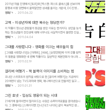
을 두기 위해서 TV판을 개구장이로 표기했다) 벨기에 만화가 피에르
2011년 마블 진영에서 [토르]와 [엑스맨: 퍼스트 클래스]를 선보이며
컬리포드(일명 페요 Peyo)의 원작을 미국의 한나 바브라 프로덕션이
흥행과 비평 양면에서 괄목할만한 성과를 올리는 가운데, DC진영에
1981년 NBC를 통해 TV용 애니메이션으로 방영하면서 전 세계적으
서는 대항마로 [그린 랜턴: 반지의 선택]을 내놓았다. 국내에서는 다소
영화/ㄱ
2011.06.22
로도 큰 인기를 모았던 작품이다. 원래 ‘스머프’는 페요의 다른 작품인
낯설게 느껴지는 캐릭터이지만 북미지역에서 그린 랜턴의 인기는 거
‘Johan et Pirlouit’의 조연 캐릭터로 등장했었다. 중세 유럽의 판타
의 배트맨이나 슈퍼맨에 필적할만하다고 할 수 있다. 경우에 따라서는
지인 본 작품..
고백 - 미성년자에 대한 복수는 정당한가?
[그린 랜턴]의 성공여부에 따라 역대 최고의 슈퍼히어로 프렌차이즈가
이 작품이 청소년 관람불가 등급을 받은 이유는 한가지다. 성인을 능가
될 가능성도 내다볼 수 있다는 얘기다. 21세기에 들어서면서 관객들은
하는 청소년들의 잔인성에 대해 너무나도 사실적이면서 불편한 진실
적지 않은 수의 히어로물을 접했다. 그 중에서는 [다크 나이트]같은 걸
에 초점을 맞추고 있기 때문이다. 어쩌면 이 작품은 박찬욱 감독의 '복
영화/ㄱ
2011.04.04
작도 있었고, [데어 데블]이나 [고스트 라이더]같은 졸작들도 있었다.
수 3부작' 보다도 훨씬 더 끔찍한 영화일지도 모르겠다. 시각적 잔혹
이거 하나는 분명하다. 성공적인 슈퍼히어로가 되기 위해서는 정체성
함의 문제는 아니다. [고백]은 모든 면에서 사회적 통념을 뒤집는, 그
의 고뇌와 기원에 대한 진지한..
그대를 사랑합니다 - 영화를 이끄는 배우들의 힘
럼에도 그 이면에 놓인 현실과 사회적 현상에 대해 쉽사리 반박하기 힘
[그대를 사랑합니다]는 [아파트], [바보], [순정만화]에 이어 강풀 원작
든 마력을 가진 작품이다. 소설가 미나토 카나에의 처녀작을 영화화한
의 웹툰을 영화화한 네 번째 작품이다. 일반적인 제본만화가 아니라 웹
[고백]은 원작이 주는 충격만큼이나 오랜시간 멍한 울림을 남기는 작
툰이 이렇게 자주 영화화 된 건 드문 케이스라 볼 수 있는데, 언급한 이
영화/ㄱ
2011.02.19
품으로서 소설을 영상으로 컨버전한 경우로는 보기 드물게 아주 성공
전 세 작품이 원작의 인기에 비해 그리 큰 반향을 일으키지 못한건 제
적인 결과물이다. 영화는 한 중학교 여교사가 자신의 퇴직 사실을 담담
작자들로서는 조금 진지하게 검토해봐야 할 부면이리라. 원인이 무엇
한 어조로 아이들에게 알리면서 시작된다...
걸리버 여행기 - 잭 블랙이 이미지를 소비하는 법
일까... 단순하게 생각한다면 웹툰이 주는 재미와 감동을 영화는 그만
조나단 스위프트의 원작을 바탕으로 한 [걸리버 여행기]는 지금까지
큼 표현하지 못했다는 게 되겠지만, 사실 [바보]의 경우는 원작의 캐릭
20여편이 넘는 TV드라마와 영화, 애니메이션으로 만들어진 닳고 닳
터 싱크로와 내러티브의 구조가 거의 90%이상 유사한 흐름을 보여주
은 이야기입니다. 소인국 릴리풋에 도착한 걸리버가 뜻하지 않게 거인
영화/ㄱ
2011.01.31
었음에도 외면받고 말았다. 원작을 그대로 따라간다고 해도 성공을 보
행세를 하며 왕국의 일에 관여하게 되는 모험담을 그린 이 소설은 아동
장받을 수 없다는 의미다. 그렇다고 원작에서 너무 많이 변색된 [아파
용으로 각색된 버전이 더 많이 알려진 탓에 원작이 지녔던 인간 혐오적
트]나 설정 변경 및 삭제가..
그린 호넷 - 밉상도 영웅이 되는 시대
인 날카로운 풍자성은 대중에게 크게 부각되지 않은게 사실입니다. 그
21세기에 들어서면서 헐리우드는 수많은 슈퍼히어로물을 쏟아냈습니
래서 새롭게 제작된 [걸리버 여행기]가 개봉된다고 했을 때 기존 작품
다. 그 중에서는 [스파이더맨 2]나 [다크 나이트] 같이 독보적인 완성
들의 틀을 깨고 조금은 새로운 관점에서 접근해주었으면 하는 바램도
도를 보인 작품도 있었고, [아이언맨]이나 [헬보이]처럼 그래도 평작