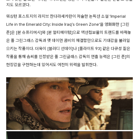
지도 모르겠다.
워싱턴 포스트지의 라지브 찬다라세카란이 저술한 논픽션 소설 'Imperial
Life in the Emerald City: Inside Iraq’s Green Zone'을 영화화한 [그린
존]은 [본 슈프리머시]와 [본 얼티메이텀]으로 액션첩보물의 트랜드를 바꿔놓
은 폴 그린그래스 감독과 맷 데이먼 콤비의 재결합만으로도 기대감을 불러일
으키는 작품이다. 더욱이 [블러디 선데이]나 [플라이트 93] 같은 다큐성 짙은
작품을 통해 솜씨를 인정받은 폴 그린글래스 감독의 연출 능력은 [그린 존]의
현장감을 구현하는데 있어서도 여전히 위력을 발휘한다.