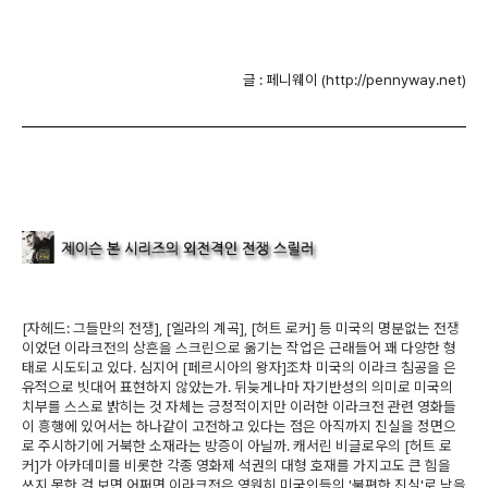
글 : 페니웨이 (http://pennyway.net)
[자헤드: 그들만의 전쟁], [엘라의 계곡], [허트 로커] 등 미국의 명분없는 전쟁
이었던 이라크전의 상흔을 스크린으로 옮기는 작업은 근래들어 꽤 다양한 형
태로 시도되고 있다. 심지어 [페르시아의 왕자]조차 미국의 이라크 침공을 은
유적으로 빗대어 표현하지 않았는가. 뒤늦게나마 자기반성의 의미로 미국의
치부를 스스로 밝히는 것 자체는 긍정적이지만 이러한 이라크전 관련 영화들
이 흥행에 있어서는 하나같이 고전하고 있다는 점은 아직까지 진실을 정면으
로 주시하기에 거북한 소재라는 방증이 아닐까. 캐서린 비글로우의 [허트 로
커]가 아카데미를 비롯한 각종 영화제 석권의 대형 호재를 가지고도 큰 힘을
쓰지 못한 걸 보면 어쩌면 이라크전은 영원히 미국인들의 '불편한 진실'로 남을