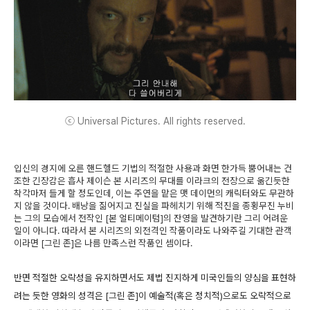
ⓒ Universal Pictures. All rights reserved.
입신의 경지에 오른 핸드헬드 기법의 적절한 사용과 화면 한가득 뿜어내는 건
조한 긴장감은 흡사 제이슨 본 시리즈의 무대를 이라크의 전장으로 옮긴듯한
착각마저 들게 할 정도인데, 이는 주연을 맡은 맷 데이먼의 캐릭터와도 무관하
지 않을 것이다. 배낭을 짊어지고 진실을 파헤치기 위해 적진을 종횡무진 누비
는 그의 모습에서 전작인 [본 얼티메이텀]의 잔영을 발견하기란 그리 어려운
일이 아니다. 따라서 본 시리즈의 외전격인 작품이라도 나와주길 기대한 관객
이라면 [그린 존]은 나름 만족스런 작품인 셈이다.
반면 적절한 오락성을 유지하면서도 제법 진지하게 미국인들의 양심을 표현하
려는 듯한 영화의 성격은 [그린 존]이 예술적(혹은 정치적)으로도 오락적으로