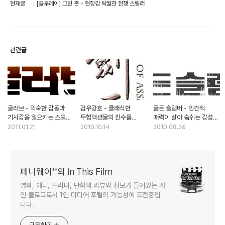
현재글
[블루레이] 그린 존 - 현장감 탁월한 전쟁 스릴러
관련글
글러브 - 익숙한 감동과
검우강호 - 클래식한
골든 슬럼버 - 인간적
기시감을 일으키는 스포츠
무협액션물의 진수를
매력이 살아 숨쉬는 감성
신파극
맛보다
스릴러
2011.01.21
2010.10.14
2010.08.26
페니웨이™의 In This Film
영화, 애니, 드라마, 만화의 리뷰와 정보가 들어있는 개
인 블로그로서 1인 미디어 포털의 가능성에 도전중입
니다.
구독하기