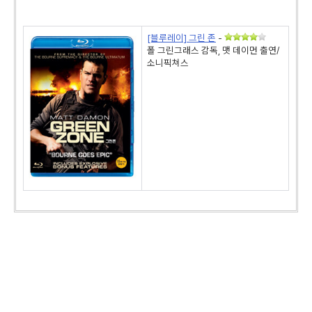
[블루레이] 그린 존
-
폴 그린그래스 감독, 맷 데이먼 출연/
소니픽쳐스