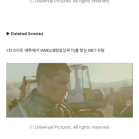
ⓒ Universal Pictures. All rights reserved.
▶ Deleted Scenes
1.티크리트 대학에서 WMD(대량살상무기)를 찾는 MET-D팀
ⓒ Universal Pictures. All rights reserved.