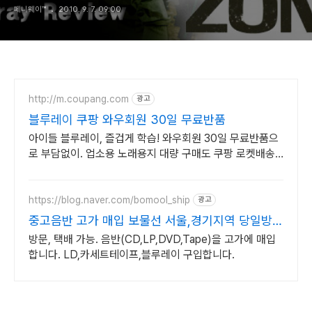
페니웨이™
2010. 9. 7. 09:00
http://m.coupang.com
광고
블루레이 쿠팡 와우회원 30일 무료반품
아이들 블루레이, 즐겁게 학습! 와우회원 30일 무료반품으
로 부담없이. 업소용 노래용지 대량 구매도 쿠팡 로켓배송
으로 빠르고 간편하게 준비하세요.
https://blog.naver.com/bomool_ship
광고
중고음반 고가 매입 보물선 서울,경기지역 당일방문
가능
방문, 택배 가능. 음반(CD,LP,DVD,Tape)을 고가에 매입
합니다. LD,카세트테이프,블루레이 구입합니다.