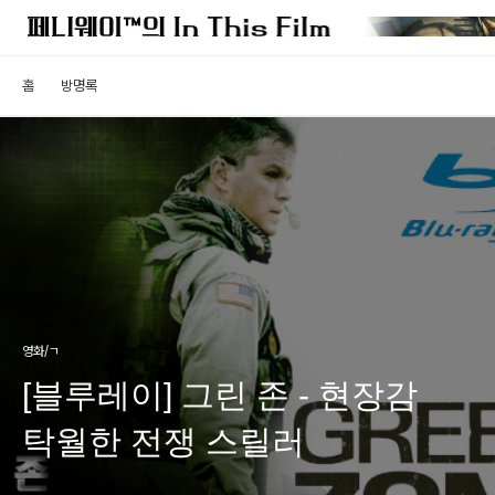
홈
방명록
영화/ㄱ
[블루레이] 그린 존 - 현장감
탁월한 전쟁 스릴러