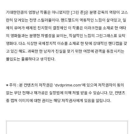
기대한만큼의 엄청난 작품은 아니었지만 [그린 존]은 분명 감독의 역량이 고스
란히 담겨있는 전쟁 스릴러물이다. 핸드헬드의 역동적인 느낌이 살아있고, 일
체의 유머가 배제된 진지함의 결정체인 이 작품은 이라크전을 소재로 한 여타
의 영화들과는 분명한 차별성을 보이는, 직설적인 느낌의 그린그래스표 오락
영화다. 다소 식상한 국제정치적 이슈를 소재로 한 탓에 상대적인 핸디캡을 갖
고 있긴 해도. 과묵한 한 남자가 진실을 찾기 위한 여정에 관객을 동참시키는
몰입도는 훌륭하다고 생각된다.
※ 주의 : 본 컨텐츠의 저작권은 'dvdprime.com'에 있으며 저작권자의 동의
없는 무단 전재나 재가공은 실정법에 의해 처벌 받을 수 있습니다. 단, 컨텐츠
중 캡쳐 이미지에 대한 권리는 해당 저작권사에게 있음을 알립니다.