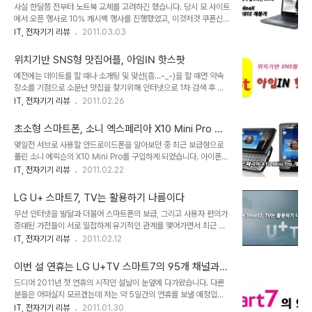
봉기
사실 한달쯤 전부터 노트북 교체를 고려하긴 했습니다. 당시 모 사이트
에서 오픈 행사로 10% 캐시백 행사를 진행했었고, 이것저것 쿠폰신공
을 발휘하면 자그마치 판매가의 15~20만원 정도의 절감효과를 볼 수
IT, 전자기기 리뷰
2011.03.03
있는 제품들이 몇 개 있었거든요. 그렇다고 멀쩡히 잘 돌아가는 노트북
(HP의 DV2000 기종)을 나몰라라 할 수도 없고 차라리 집안의 데스
위치기반 SNS형 맛집어플, 아임IN 핫스팟
크탑을 치우고 모조리 노트북으로 싹 갈아엎을까 하는 고민을 하던 차
예전에는 데이트를 할 때나 소개팅 및 맞선(흠...-_-)을 할 때면 약속
에.. HP 노트북이 화가 났는지 얼마 안가 고장났습니다. -.- ;; 사람의
장소를 기점으로 소문난 맛집을 찾기위해 인터넷으로 1차 검색 후 대
마음이란게 또 간사해서 막상 버리려니 아까운 생각이 들어 HP 센터
강의 위치와 동선을 파악, 미리 도착해서 확인작업을 하곤 했지요. 이
IT, 전자기기 리뷰
2011.02.26
에 들고 갔더니 보드 교체비용으로 40여만원을 청구하더군요. 미친..
러한 패턴은 스마트폰이 보급화되면서 서서히 바뀌기 시작했는데요,
-_-;;; 그래서 과감히 노트북을 새로 사기로 마음 먹었죠. 문제는 이미
이른바 '맛집' 앱들이 속속 등장하기 시작했기 때문입니다. 지금까지
점찍어둔 제..
초소형 스마트폰, 소니 엑스페리아 X10 Mini Pro 개
나온 맛집만 해도 참으로 다양한데, 제가 받아놓은 것만 보더라도 '윙
봉기
몇일전 서브로 사용할 안드로이드폰을 알아보던 중 최근 보급형으로
스푼 맛집', '트래플로 맛집', 'TV 맛집' 등이 있군요. 이러한 맛집 앱은
풀린 소니 에릭슨의 X10 Mini Pro를 구입하게 되었습니다. 아이폰
미리 준비해간 맛집이 생각보다 형편없거나 위치를 찾기 힘들때 혹은
하나면 실사용으로는 부족함이 없지만 왠지 모를 안드로이드 어플에
IT, 전자기기 리뷰
2011.02.22
아예 준비를 못했을 경우, 즉석으로 주변 맛집을 탐색할 때 대단히 유
대한 집착이랄까요.. 사실 화면크기가 중요시 되는 스마트폰의 특성상
용하게 쓸 수 있습니다. 이번에 출시된 '아임IN 핫스팟' 앱 역시 맛집
미니멀리즘의 극치를 보여주는 소니 X10 Mini 시리즈는 최선의 선택
앱이지만 기존 앱..
LG U+ 스마트7, TV는 활용하기 나름이다
이 될 순 없을겁니다. 반면 작아진 크기만큼 휴대성이 강화된 점은 부
무선 인터넷을 발달과 더불어 스마트폰의 보급, 그리고 사용자 편의가
인할 수 없는데, 이번 시간에는 X10 Mini Pro의 개봉기 및 외관을 살
증대된 가전들이 서로 밀접하게 유기적인 관계를 맺어가면서 최근 가
펴보는 시간을 갖도록 하겠습니다. 당연한 얘기겠지만 폰의 크기가 작
전시장은 점점 가속도를 내며 발전해가고 있습니다. 가장 더딘 속도로
IT, 전자기기 리뷰
2011.02.12
다보니 박스 또한 아담한 사이즈입니다.....라기보단 요즘 출시되는 폰
변화해왔던 TV는 브라운관에서 LCD로의 전환, 화면비의 변화, 그리
들의 패키징이 대부분 소형화 되는 추세인것 같습니다. 박스을 열어보
고 LED와 3D 기술의 결합 등 최근 몇 년 사이에 급속한 변신과 업그
면 구성품들이 비교적 가지..
이번 설 연휴는 LG U+TV 스마트7의 95개 채널과
레이드를 거듭하다가 이제는 스마트 TV라는 새로운 패러다임을 만나
함께
드디어 2011년 첫 연휴의 시작인 설날이 눈앞에 다가왔습니다. 다른
한층 더 변모된 모습을 보여주고 있습니다. 그동안 LG U+ 스마트7에
분들은 어떠실지 모르겠는데 저는 약 5일간의 연휴를 보낼 예정입니
대해 7주간에 걸친 체험단 리뷰를 진행했었는데요, 소개한 기능과 장
다. 올해는 유독 날씨도 춥거니와 구제역 여파로 인해 예년처럼 민족의
IT, 전자기기 리뷰
2011.01.30
점들은 사실상 맛보기에 지나지 않습니다. 아직도 숨겨진 기능과 메뉴,