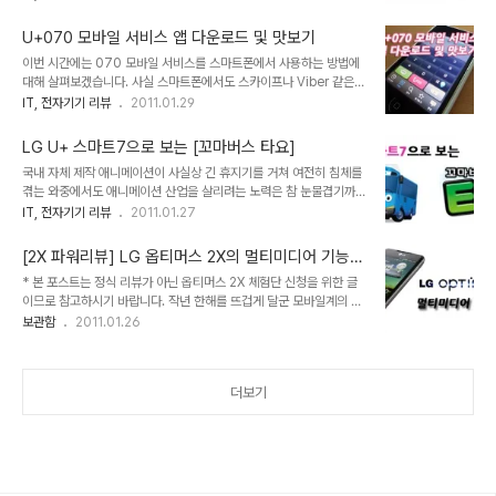
이동이라고 불릴 만한 움직임은 없을거라고 하는데요, 그만큼 많은 인
그리고 발전가능성이 농후한 부분들이 많이 있거든요. 이제 어떤 사람
원이 해외로 가지 않는 이상 결국은 집에서 보내는 시간이 많을것으로
들에게 스마트7이 필요할 것인지에..
U+070 모바일 서비스 앱 다운로드 및 맛보기
생각됩니다. 그렇다고 공중파에서 나오는 방송은 한정되어 있고, 또 유
이번 시간에는 070 모바일 서비스를 스마트폰에서 사용하는 방법에
난히 올해 극장가는 볼 만한 영화들이 별로 없어서 뭔가 재미있게 시간
대해 살펴보겠습니다. 사실 스마트폰에서도 스카이프나 Viber 같은
을 보낼 수 있는 방법이 없을지 고민하게 만드는군요. 예전에는 명절때
통화 어플리케이션을 사용하는 분들이 많습니다. 이유야 어쨌든 전화
IT, 전자기기 리뷰
2011.01.29
만 되면 공중파 보는 맛이 쏠쏠했었는데 말이죠. 그런데 엘지 U+ TV
를 공짜로 혹은 저렴하게 할 수 있다는 점에서 인기가 높은 것이겠지
스마트7에서는 이번 설연휴를 맞이해서 대대적인 채널 추가에 나섰다
요. 070 모바일 서비스 역시 저렴한 통화료로 인터넷 전화를 스마트
는 소식입니다. IPTV로는 최초로..
LG U+ 스마트7으로 보는 [꼬마버스 타요]
폰에서 사용할 수 있다는 장점이 있습니다. 지난 시간에 설명했듯, 홈
국내 자체 제작 애니메이션이 사실상 긴 휴지기를 거쳐 여전히 침체를
페이지에서 서비스 가입절차가 끝나면 다음과 같이 내 스마트폰으로
겪는 와중에서도 애니메이션 산업을 살리려는 노력은 참 눈물겹기까
문자가 날아옵니다. 이제 070 모바일 앱을 사용할 준비가 된 것이지
지 합니다. 무엇보다 앞으로 이런 노력들이 뭔가 전환점을 맞아 봇물터
IT, 전자기기 리뷰
2011.01.27
요. 앱스토어의 검색창에 070을 입력 후 검색하면 해당 어플리케이
지듯 해야 할 시기가 도래할 수 있을지조차 불투명한 상황입니다. 그나
션을 다운받을 수 있습니다. 앱을 실행시키면 웹상에서 가입해 부여받
마 이런 와중에서도 성과를 보여준 작품이 있으니 [뽀롱뽀롱 뽀로로]
은 070 전화번호와 비밀번호를 입력하라고 나오..
[2X 파워리뷰] LG 옵티머스 2X의 멀티미디어 기능에
라는 CGI 애니메이션이지요. 사실 뽀로로는 타겟 연령층이 명확한 작
대한 기대감
* 본 포스트는 정식 리뷰가 아닌 옵티머스 2X 체험단 신청을 위한 글
품입니다. 미취학 아동연령대를 공략하는 이 작품은 이런걸 누가 보겠
이므로 참고하시기 바랍니다. 작년 한해를 뜨겁게 달군 모바일계의 화
냐는 세간의 우려를 가볍게 극복하고 500억이 넘는 수출 계약과 더
두는 역시 스마트폰이었죠. 보급율도 급속히 높아지고 있고 아이폰 vs
보관함
2011.01.26
불어 각종 캐릭터 상품의 개발 및 시리즈의 장기 제작화로 인해 공전의
안드로이드폰의 양강구도도 어느정도 고착화 된 상태에서 이제는 OS
히트를 기록하고 있지요. 바야흐로 한국 애니메이션에 필요한 시작의
대결이 아니라 폰의 하드웨어적인 퍼포먼스쪽으로 대결지점이 이동되
일보를 내딛은 셈입니다. [뽀롱뽀롱 뽀로로]..
려는 양상을 보이고 있습니다. 그 중에서도 가장 큰 관심을 모으는 건
더보기
바로 듀얼코어 프로세서의 채용일겁니다. 가정용 데탑과 노트북에 이
어 스마트폰에서도 듀얼코어의 시대가 이렇게 빨리 도래할줄은 예상
하지 못했었는데, 어쨌거나 국내에서는 LG의 옵티머스 2X를 기점으
로 듀얼코어 스마트폰의 경쟁이 시작되었습니다. 사실 다른 회사도 아
니고, 스마트폰 시장에서 다소 부진한 움직임을 보..