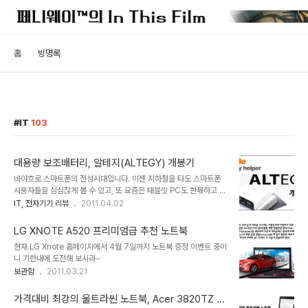
홈
방명록
IT
103
대용량 보조배터리, 알테지(ALTEGY) 개봉기
바야흐로 스마트폰의 전성시대입니다. 이젠 지하철을 타도 스마트폰
사용자들을 심심찮게 볼 수 있고, 또 요즘은 태블릿 PC도 한몫하고 있
어서 손에 뭔가를 들고 다니는 사람들이 부쩍 많아졌죠. mp3나 psp
IT, 전자기기 리뷰
2011.04.02
같은 소형가전기기를 신기하게 바라보던 것이 엊그제 같은데 정말 세
상은 발빠르게 변화하고 있는 것 같습니다. 이렇게 새로운 모바일 제품
LG XNOTE A520 프리미엄급 추천 노트북
이 나올때마다 관심이 갖게되는 부분은 기능이나 스펙도 있겠지만 그
현재 LG Xnote 홈페이지에서 4월 7일까지 노트북 증정 이벤트 중이
중에서 빼놓을 수 없는게 바로 배터리의 성능일겁니다. 얼마나 버텨주
니 기한내에 도전해 보시라~
느냐... 사실 스마트폰의 경우는 예전 피처폰 때와는 달리 기본적으로
보관함
2011.03.21
기기자체를 24시간 켜두는게 일반적인지라 배터리의 지속시간과 소
모전력이 꽤 민감한 사항이 아닐 수 없죠. 더군다나 아이폰과 같이 배
터리 교체가 원칙적으로 불가능한 제품일 경우..
가격대비 최강의 울트라씬 노트북, Acer 3820TZ 개