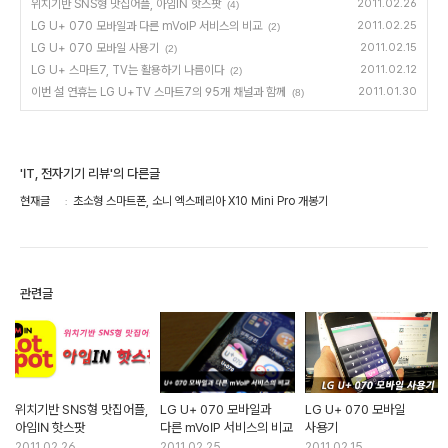
위치기반 SNS형 맛집어플, 아임IN 핫스팟
2011.02.26
(4)
LG U+ 070 모바일과 다른 mVoIP 서비스의 비교
2011.02.25
(2)
LG U+ 070 모바일 사용기
2011.02.15
(2)
LG U+ 스마트7, TV는 활용하기 나름이다
2011.02.12
(2)
이번 설 연휴는 LG U+TV 스마트7의 95개 채널과 함께
2011.01.30
(8)
'IT, 전자기기 리뷰'의 다른글
현재글
초소형 스마트폰, 소니 엑스페리아 X10 Mini Pro 개봉기
관련글
위치기반 SNS형 맛집어플,
LG U+ 070 모바일과
LG U+ 070 모바일
아임IN 핫스팟
다른 mVoIP 서비스의 비교
사용기
2011.02.26
2011.02.25
2011.02.15