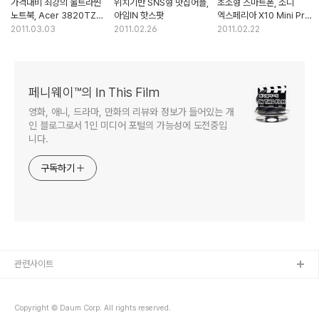
가격대비 최강의 울트라씬
위치기반 SNS형 맛집어플,
초소형 스마트폰, 소니
노트북, Acer 3820TZ
아임IN 핫스팟
엑스페리아 X10 Mini Pro
개봉기
개봉기
2011.03.03
2011.02.26
2011.02.22
페니웨이™의 In This Film
영화, 애니, 드라마, 만화의 리뷰와 정보가 들어있는 개
인 블로그로서 1인 미디어 포털의 가능성에 도전중입
니다.
구독하기
관련사이트
Copyright © Daum Corp. All rights reserved.