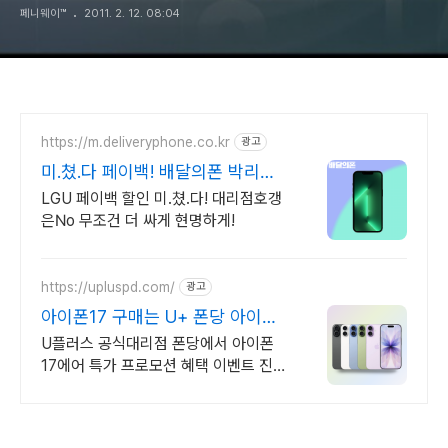
페니웨이™
2011. 2. 12. 08:04
https://m.deliveryphone.co.kr
광고
미.쳤.다 페이백! 배달의폰 박리다
매! 무조건 더 할인!
LGU 페이백 할인 미.쳤.다! 대리점호갱
은No 무조건 더 싸게 현명하게!
https://upluspd.com/
광고
아이폰17 구매는 U+ 폰당 아이폰
17 특가 한정판매
U플러스 공식대리점 폰당에서 아이폰
17에어 특가 프로모션 혜택 이벤트 진행
중