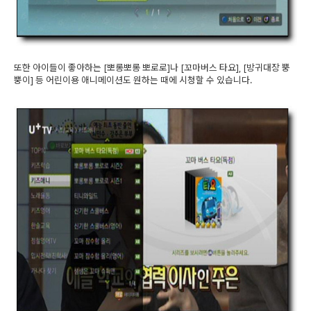
또한 아이들이 좋아하는 [뽀롱뽀롱 뽀로로]나 [꼬마버스 타요], [방귀대장 뿡
뿡이] 등 어린이용 애니메이션도 원하는 때에 시청할 수 있습니다.