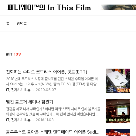
홈
방명록
IT
103
진화하는 수디오 코드리스 이어폰, 앳트(ETT)
2018년에 코드리스 시장에 출사표를 던진 스웨덴 수작업 이어폰 회
사 Sudio는 그 이후 니바(NIVA), 톨브(TOLV), 펨(FEM) 등 다양한
라인업을 선보이며 기능과 성능을 개선해 왔습니다. 초창기 모델인 니
IT, 전자기기 리뷰
2020.05.07
바와 펨을 비교해 보면 비약적인 개선이 느껴질 정도이지요. 이번에
Sudio에서 새로운 모델인 엣트(ETT)를 출시했기에 물품을 받아보
벨킨 블로거 세미나 참관기
고 소개합니다. 우선 패키지 디자인을 보면 톨브 시절부터 미니멀한 디
결혼을 하고 나서 부터인가? 아니면 파워브로커 사태로 인해 블로거들
자인으로 채용한 박스 디자인입니다. 단단한 아웃 박싱에 내부에는 충
위상이 곤두박칠 쳤을 때 부터인가… 콕 집어 말하긴 어렵습니다만 최
전 크레들과 구성품이 동봉된 작은 박스가 있습니다. 구성물을 보면 본
근 블로거들을 불러놓고 간담회나 세미나를 갖는 자리가 드문거 같습
IT, 전자기기 리뷰
2016.11.03
체와 크레들 외에 C타입 USB 케이블, 품질보증서와 폼팁이 들어있습
니다. 아님 저처럼 날라리 블로거는 아예 초대를 안하는 것인지도 모르
니다. 좀 흥미로운 점은 예전에는 폼팁이 그냥 비니루(…)에 담겨 있었
고… 여하튼 어제 벨킨 블로거 세미나에 다녀 왔습니다. 이런 자리에
던 반면 이번에는 마치..
블루투스로 돌아온 스웨덴 핸드메이드 이어폰 Sudio
가 본게 굉장히 오래되었네요. 제가 벨킨을 알게 된 게 2009년이니까