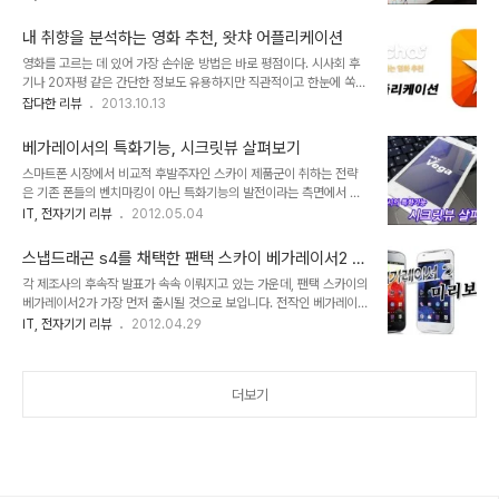
양자구도로 흘러갔다는 공통점이 있지만, 애플은 OS와 하드웨어 모두
간 여러 제품들의 리뷰 요청을 고사하다가 삼성 WQHD 모니터
를 직접 관리, 생산해 독점적 위치를 가지고 있는 반면, 안드로이드는
SD850 체험단을 신청한 가장 큰 이유 중..
내 취향을 분석하는 영화 추천, 왓챠 어플리케이션
구글이 OS를, 다른 서드 파티들이 하드웨어를 생산하는 공생관계의
영화를 고르는 데 있어 가장 손쉬운 방법은 바로 평점이다. 시사회 후
차이점이 있다. 아울러 이 두 분야 모두 IT계의 맹주인 MS가 유일하
기나 20자평 같은 간단한 정보도 유용하지만 직관적이고 한눈에 쏙
게 잠식하지 못했던 분야이기도 하다. 물론 MS가 손을 놓고 있었던 건
들어오는 평점이야말로 가장 많은 사람들이 선호하는 선별 기준일 것
잡다한 리뷰
2013.10.13
아니다. 사실 윈도우 모바일로 알려진 MS의 모바일용 운영체제는 아
이다. 물론 영화는 개인차가 심하다. 아무리 A,B,C가 10점을 메겼어
이폰 이전 PDA 시절부터 포켓 PC라는 운영체제로 시작해 iOS나 안
도 내가 재미없으면 1점을 줄 수도 있는 거다. 다만 일부 사용자들의
드로이드 OS보다도 훨씬 ..
베가레이서의 특화기능, 시크릿뷰 살펴보기
장난이나 혹은 평점 알바들의 분탕질로 인해 평점이 심각하게 왜곡된
스마트폰 시장에서 비교적 후발주자인 스카이 제품군이 취하는 전략
다면 신뢰도에 있어서 심각한 결함을 가질 수 밖에 없다. 단적인 예로
은 기존 폰들의 벤치마킹이 아닌 특화기능의 발전이라는 측면에서 접
영화 [클레멘타인]에 대한 모 포털 영화사이트의 평점을 보자. 오늘 날
근하는 것으로 보이는데, 실로 기발한 아이디어가 돋보였던 모션인식
IT, 전자기기 리뷰
2012.05.04
짜 기준으로 평점이 무려 9.25다. 대다수 관객들에게 폭탄수준의 평
과 더불어 베가레이서를 통해 선보인 시크릿뷰 기능 역시 특화된 기능
가를 받은 [영웅: 살라맨더의 비밀]은 9.27이다. 반면 개인적으로 최
중 하나입니다. 이제 곧 베가레이서2가 출시될 예정이라고 하는데, 베
고의 도시 스릴러 영화 중 한..
스냅드래곤 s4를 채택한 팬택 스카이 베가레이서2 미
가레이서2를 비롯한 추후 스카이 스마트폰 라인업에는 시크릿뷰 기능
리보기
각 제조사의 후속작 발표가 속속 이뤄지고 있는 가운데, 팬택 스카이의
이 필수적으로 탑재될 것으로 보입니다. 사생활 노출이 문제시되는 요
베가레이서2가 가장 먼저 출시될 것으로 보입니다. 전작인 베가레이
즘 버스나 지하철, 또는 다른 사람들이 쉽게 엿볼 수 있는 환경에서 문
서는 다소 주춤했던 스카이 제품군 중에서도 단연 돋보이는 세련된 디
IT, 전자기기 리뷰
2012.04.29
자는 물론이고 폰뱅킹이나 기타 여러가지 업무를 보는 건 왠지 좀 부담
자인과 성능으로 히트작 반열에 오른 제품입니다. 그러나 발열문제와
스런 일이기도 합니다. 특히나 디스플레이의 크기가 대형화되는 현 추
배터리 소모에 대한 단점을 지적받아 차기작에서 꼭 해결해야 할 과제
세에서는 더욱 더 문제가 커질 확률이 높지요. 베가..
로 남게 되었죠. 이번 시간에는 출시를 앞둔 베가레이서2의 특징을 살
더보기
펴보는 일종의 프리뷰 시간을 갖도록 하겠습니다. 보도자료등을 통해
뿌려지는 기본적인 사양들은 생략하고 베가레이서2로 넘어오면서 추
가되었거나 눈여겨볼만한 변화에 대해서만 언급하기로 하죠. 수많은
스마트폰들이 하드웨어 스펙경쟁을 합니다만, 저는 개인적으로 하드
웨어의 수치상 스펙경쟁은 그리 큰 의미가 없다고 생각하는..