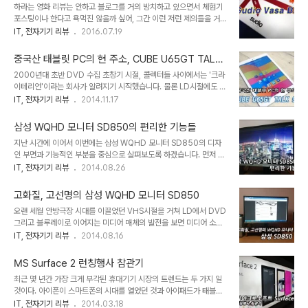
Vasa Bla
하라는 영화 리뷰는 안하고 블로그를 거의 방치하고 있으면서 체험기
오…. 벌써 7년이나 되었네요. 당시 벨킨이라는 회사는 국내에 그리 잘
포스팅이나 한다고 욕먹진 않을까 싶어, 그간 이런 저런 제의들을 거의
알려진 회사가 아닌데, 블로그 마케팅을 적극적으로 활용해 인지도를
거절하다시피 하고 있습니다만 간만에 포스팅을 해주고 싶은 마음이
IT, 전자기기 리뷰
2016.07.19
올린 몇 안되는 회사 중의 하나로 기억합니다. 처음 공략을 시도한 분
드는 제품이 하나 있기에 소개할까 합니다. 작년 말에 스웨덴제 핸드메
야도 마우스나 공유기, 가방 같은 IT 주변기기 분야 였지 스마트폰 관
이드 이어폰 Sudio KLANG 사용기를 올린 적이 있는데, 바로 그 회
련 분야는 아니었지요. 근데 어..
중국산 태블릿 PC의 현 주소, CUBE U65GT TALK
사에서 메일로 의뢰를 해왔더군요. 저 말고도 몇몇 블로거분들이 제안
9X
2000년대 초반 DVD 수집 초창기 시절, 콜렉터들 사이에서는 '크라
을 받은 것 같습니다만, 이 회사가 좀 특이한 것이 직원들 평균나이가
이테리언'이라는 회사가 알려지기 시작했습니다. 물론 LD시절에도 존
27세의 매우 젊은 회사라고 합니다. 한국이란 시장의 환경이 바로 옆
재했던 회사이지만 DVD가 셀스루 시장으로 활성화되면서 명작급의
IT, 전자기기 리뷰
2014.11.17
엔 중국인데다, 국내 가전 브랜드도 많은 나라이기 때문에 이어폰으로
영화들을 최고의 기술로 리마스터링하는 크라이테리언 콜렉션은 큰
승부를 본다는 게 쉽지는 않다고 생각되는데, 국내 런칭한지 그리 오래
인기를 끌었지요. 게다가 고전, 예술영화 뿐만 아니라 마이클 베이의
되지도 않은 유럽계 회사에서 한..
삼성 WQHD 모니터 SD850의 편리한 기능들
[더 록]이나 [아마게돈], 폴 버호벤의 [로보캅] 같은 영화들까지 출시
지난 시간에 이어서 이번에는 삼성 WQHD 모니터 SD850의 디자
했거든요. 실제로 브에나비스타에서 출시한 [더 록] DVD와 크라이테
인 부면과 기능적인 부분을 중심으로 살펴보도록 하겠습니다. 먼저 삼
리언판 [더 록]은 엄청난 화질차이를 보였습니다. 같은 DVD인데 말
성 WQHD 모니터 SD850의 디자인입니다. 전체적인 외관은 티타
IT, 전자기기 리뷰
2014.08.26
이죠. 문제는 이 판본에 한글자막이 없다는 거였죠. 굳이 자막이 필요
늄 실버 계통의 메탈 컬러에 헤어라인이 들어간 베젤을 채용했습니다.
없는 영화이기도 하지만 그래도 콜렉터의 입장에서는 크게 아쉬운 부
전반적으로 깔끔하면서도 고급스런 느낌의 외관입니다. 뒷면에는 열
분입니다. 근데 이걸 한방에 해결해 주는 ..
고화질, 고선명의 삼성 WQHD 모니터 SD850
배출을 위한 송풍구가 마련되어 있고, USB 3.0을 지원하는 4포트 허
오랜 세월 안방극장 시대를 이끌었던 VHS시절을 거쳐 LD에서 DVD
브 및 오디오 인&아웃, 그리고 다양한 인터페이스를 지원하는 출력 단
그리고 블루레이로 이어지는 미디어 매체의 발전을 보면 미디어 소스
자가 있습니다. 특히 요즘처럼 외장기기를 많이 필요로 하는 PC환경
의 해상도 만이 아니라 이를 구현하는 디스플레이의 발전도 함께 이루
IT, 전자기기 리뷰
2014.08.16
에서는 모니터에 내장된 허브만으로 훨씬 더 쾌적한 데스크 공간을 얻
어졌음을 알게 됩니다. 사실 몇 년전만해도 일반인들에게는 SD, HD,
을 수 확보할 수 있습니다. 게다가 2개의 급속 충전 포트가 있어서 스
Full HD의 차이가 뭔지도 제대로 알려지지 않았었는데 벌써부터
마트폰이나 태블릿 PC의 충전시 편이성을 ..
MS Surface 2 런칭행사 참관기
Full HD의 4배 해상도를 가진 UHD라는 용어가 솔솔 들려오는걸 보
최근 몇 년간 가장 크게 부각된 휴대기기 시장의 트렌드는 두 가지 일
면 초고해상도 시대의 디스플레이에 자연스레 관심이 쏠리기 마련이
것이다. 아이폰이 스마트폰의 시대를 열었던 것과 아이패드가 태블릿
지요. 이번에 삼성 WQHD 모니터 SD850 체험단에 선정되었습니
PC의 보급화를 이끌었다는 것. 두 경우 모두 애플 vs. 안드로이드의
IT, 전자기기 리뷰
2014.03.18
다. 개인적으로는 몇 년만에 디스플레이 체험기를 쓰게 된 셈인데, 그