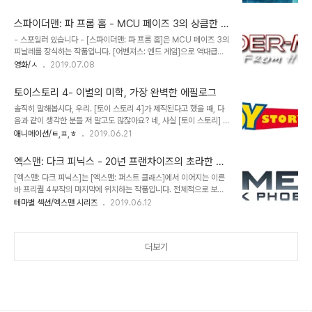
스틸]을 필두로 한 팀업무비를 기획했고, 유니버셜 픽처스에서는 ‘다
다는 점에서 이미 보여줄 만큼은 보여주지 않았던가. 왜 또 다른 배우
크 유니버스’를, 뉴라인 시네마는 ‘컨저링 유니버스’를, 심지어 레고에
에게 조커를 맡기려는 것..
스파이더맨: 파 프롬 홈 - MCU 페이즈 3의 상큼한 피
서도 ‘레고 시네마틱 유니버스’를 내놓는 등 MCU의 성공을 쫒는 세
날레
- 스포일러 있습니다 - [스파이더맨: 파 프롬 홈]은 MCU 페이즈 3의
계관들이 유행처럼 번졌다. 그리고 여기에 또 하나의 시네마틱 유니버
피날레를 장식하는 작품입니다. [어벤져스: 엔드 게임]으로 역대급
스, ‘몬스터버스’도 이 대열에 합류했다. 레전더리 픽처스와 워너 브라
MCU의 괴력을 과시한 끝판왕이었다면 이번 [스파이더맨: 파 프롬
영화/ㅅ
2019.07.08
더스가 일본의 토호사와 공동으로 기획한 괴수들의 세계관인 ‘몬스터
홈]은 그 이후의 잔잔한 에필로그 같은 영화이지요. 전작이 그랬듯 이
버스’는 2014년 가렛 에드워즈의 [고질라]가 흥행에 성공하면서 순탄
야기의 규모는 소소하지만 그래도 스케일을 조금 키웠습니다. 다른 차
한 출발을 했다. 20..
토이스토리 4- 이별의 미학, 가장 완벽한 에필로그
원에서 온 엘리멘털 크리처들의 등장은 생계형 빌런이었던 벌쳐와는
솔직히 말해봅시다, 우리. [토이 스토리 4]가 제작된다고 했을 때, 다
전혀 다른 성격의 빌런입니다. 이미 타노스라는 범우주적 존재와 맞선
음과 같이 생각한 분들 저 말고도 많잖아요? 네, 사실 [토이 스토리] 3
바 있는 스파이더맨에게 이 정도의 악당은 붙어줘야죠. 그런데 여기엔
부작은 그 자체만으로도 완전체 였습니다. 더 이상… 뭐 바랄게 없는
애니메이션/ㅌ,ㅍ,ㅎ
2019.06.21
반전이 있습니다. 엘리멘털을 따라 온 다른 차원의 히어로 미스테리오
그야말로 완벽한 시작과 결말이었죠. 1995년 이래 우디, 버즈를 비롯
가 실은 이 이상한 위기의 배후라는 사실이지요. 벌쳐와 마찬가지로 미
한 장난감들과 함께 나이를 먹어버린 관객들로서는 [토이 스토리 3]의
스테리오 역시 토니 스타크가 뿌려 놓..
엑스맨: 다크 피닉스 - 20년 프랜차이즈의 초라한 결
마지막에 눈시울을 적시지 않은 분들이 거의 없었을 겁니다. 중년의 남
말
[엑스맨: 다크 피닉스]는 [엑스맨: 퍼스트 클래스]에서 이어지는 이른
성이 극장에서 훌쩍 거리는 쪽팔림 조차도 기꺼이 감수하게 만드는 그
바 프리퀄 4부작의 마지막에 위치하는 작품입니다. 전체적으로 보면
런 명작은 쉽게 나오는 게 아닙니다. 그래서 [토이 스토리 4]가 그 여
[엑스맨] 1편 이후 20년간 지속된 프랜차이즈의 완결이지요. 폭스가
테마별 섹션/엑스맨 시리즈
2019.06.12
운을 망칠까 봐 우려된 건 당연한 일입니다. 이미 [제이슨 본]이나 [인
디즈니로 인수되었기 때문에 MCU 편입이 가시화된 상황에서 폭스
디아나 존스: 크리스탈 해골의 왕국]처럼 4편으로 가면서 흔들리는 경
프랜차이즈로 [엑스맨]을 남겨둘 이유가 없으니까요. 사실 [엑스맨: 데
우는 심심찮게 ..
이즈 오브 퓨쳐 페스트]때만 하더라도 [엑스맨] 프렌차이즈의 가능성
더보기
은 무궁무진했습니다만 [엑스맨: 아포칼립스]로 기대치를 많이 깎아
먹기도 했었죠. 브라이언 싱어가 떠나고 각본가 출신의 제작자 사이먼
킨버그가 연출 전면에 나선 [엑스맨: 다크 피닉스]는 제작 당시에도 재
촬영과 개봉연기로 인해 끊임없는 구설에 올랐던 작품입니다. 대게 이
런 경우 잘 된 영화는 손에 꼽을 정..