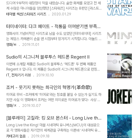
결여된 시리즈의 결말
드디어 9부작의 대장정이 막을 내렸습니다. 숱한 화제를 모았고 전 세
를 올린 건 가히 기념비적이라 해도 과언은 아닐텐데, 그런 이안 감독
계 수많은 마니아들을 양산했던 [스타워즈] 시리즈는 8편인 [라스트
이 [헐크] 이후 다시금 블록버스터급 오락영화로 돌아 온 작품이 바로
제다이]를 기점으로 포스의 큰 동요를 일으키게 됩니다. 루크의 라이
테마별 섹션/스타워즈 시리즈
2020.01.29
[제미니맨]이다. 고인이 된 커티스 핸슨, 토니 스콧 같은 쟁쟁한 감독
트 세이버 마냥 팬덤은 쪼개졌고, 설정은 파괴되었죠. 기존의 [스타워
들이 90년대부터 눈독을 들였던 이 작품은 은퇴한 DIA 최정예 요원
즈]를 갈아 엎겠다는 어마무시한 디즈니의 욕망이 표출된 결과였습니
이 자신의 마지막 ..
터미네이터: 다크 페이트 - 적통을 이어받기엔 부족
다 전 [스타워즈]의 오랜 팬이긴 하지만 개인적으론 [리스트 제다이]의
한...
영화사의 기념비적인 시리즈로 남을 수도 있었던 [터미네이터] 시리즈
방향성이 나쁘지 않다고 봤고, 일개 영화로의 완성도는 [라스트 제다
는 제임스 카메론이 손을 뗀 시점부터 망가지기 시작합니다. 아놀드 슈
이]가 그리 못난이가 아니라는 생각을 밝힌 바 있습니다. 트릴로지의
왈제네거가 주지사 생활 직전에 마지막으로 선택한 [터미네이터 3]부
영화/ㅌ
2019.11.01
중간 단계로서의 역할은 별개로 말이죠. 그렇다면 콜린 트레보로우 대
터 리부트를 선언한 [터미네이터: 제니시스]까지 총 3편의 [터미네이
신 대타로 기용된 J.J 에이브람스는 [라스트 제다이]를 어떻게 생각했
터]가 더 제작되었지만 어느 것 하나 원조의 명성을 조금도 따라잡지
던 것일까요? 그의 속마음까지 알 길..
Sudio의 시그니처 블루투스 헤드폰 Regent II
못했지요. 마침내 제임스 카메론에게 다시금 판권이 회수되자 카메론
이번에 소개할 제품은 Sudio의 블루투스 ‘헤드폰’ 두 번째 제품인
은 지금까지의 곁가지를 흑역사화 시키고 [터미네이터 2]에서 이어지
Regent II 입니다. 이 제품은 Sudio의 시그니처 헤드폰으로 런칭한
는 적통의 속편을 만들겠다고 선언합니다. 그것이 [터미네이터: 다크
Regent의 후속 라인업으로서 일종의 업그레이드 버전입니다.
IT, 전자기기 리뷰
2019.10.10
페이트]입니다. [아바타]로 발목이 잡힌 카메론 대신 [데드풀]의 팀 밀
Sudio의 제품을 받았을 때의 첫 느낌은 매번 비슷합니다. 심플하지만
러가 감독을 맡은 이 작품은 원조 사라 코너인 린다 해밀턴의 전격적인
고급스러운 느낌. 누군가에게 선물을 받는다면 신경 좀 썼구나 싶은 그
귀환으로 큰 관심을 모았었죠. 여기에..
조커 - 웃기지 못하는 희극인의 혁명가(革命歌)
런 패키지죠. 구성물은 충전용 마이크로 5핀 케이블과 스테레오 케이
히어로 무비 –조커에게 ‘히어로’라는 칭호를 붙일 수 있는가 싶기도 하
블, 그리고 품질보증서를 포함한 설명서 입니다. 스테레오 케이블은 꼬
지만 사실 이 영화에서 조커는 어떤 의미로든 히어로가 맞다- 사상 최
임방지를 위한 소위 칼국수 케이블로 제작되어 있는데, 무선 기기인 본
초로 전대미문의 베니스 영화제 황금사자상을 수상한 [조커]에 대한
영화/ㅈ
2019.10.07
체와 Aux 케이블을 직접 연결해 유선 헤드폰처럼 사용할 수 있는 기
기대는 남다를 수 밖에 없다. 일단 폭망해 가던 DC에서 시네마틱 유
능을 제공합니다. 이 점은 내장 배터리를 이용한 무선기기의 한계를 조
니버스를 걷어 차 버리고 워너 산하의 독립영화 형식으로 조커 단독 영
금이나마 극복하게 해줄 수..
[블루레이] 고질라: 킹 오브 몬스터 - Long Live the
화를 만들겠다고 했을 때부터 뭔가 심상치 않은 조짐이 느껴지긴 했다.
King!
Long Live the King! 마블 시네마틱 유니버스(MCU)의 대성공으
하지만 근 10년 사이에 관객들은 벌써 두 명의 조커를 접하지 않았나.
로 각 영화사들은 자기만의 세계관을 구축하는 이른바 ‘시네마틱 유니
[다크나이트]의 히스 레저와 [수어사이드 스쿼드]의 자레드 레토. 둘의
버스’를 앞다퉈 발표하기 시작했다. 경쟁사인 DC Films가 [맨 오브
카테고리 없음
2019.09.18
평가는 완전히 다르긴 하지만 둘 다 유망한 젊은 배우의 새로운 조커였