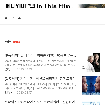
홈
방명록
리뷰
1086
[블루레이] 굿 라이어 - 영화를 이끄는 명품 배우들의
힘
영화를 이끄는 명품 배우들의 힘 온라인 만남 사이트에서 각자 자신에
대해 거짓 프로필을 올리는 노년의 남녀. 이윽고 만남을 가진 두 사람
은 의외로 자신과 잘 맞는 상대에게 호감을 느끼며 점차 친밀한 관계로
영화/ㄱ
2020.04.13
발전한다. 그러나 황혼의 로맨스로 포장된 거짓은 기나긴 세월 속에 감
춰졌던 진실을 조금씩 들춰내기 시작한다. 영국의 작가 니컬러스 설이
[블루레이] 제미니맨 - 액션을 따라잡지 못한 드라마
쓴 장편소설을 원작으로 한 [굿 라이어]는 능수능란한 사기꾼이 한 미
액션을 따라잡지 못한 드라마 [와호장룡], [헐크], [브로크백 마운틴],
망인을 타겟으로 삼으면서 서서히 덫을 설치해 가는 과정을 보여주지
[라이프 오브 파이], [색, 계]…. 서로 공통점이라곤 전혀 없을 것만 같
만 눈치 빠른 관객이라면 이내 반전을 알아차릴 만한 여지가 많은 반전
은 이 작품들이 모두 한 감독에게서 나왔다는 점은 솔직히 말해 경이롭
영화/ㅈ
2020.03.17
스릴러다. 기교에 치우치지 않고 정공법으로 진실에 접근해 가는 방식
다. [센스, 센서빌리티]로 영어권 세계로 들어간 이안 감독은 장르와
이기에 플롯이 단촐하다는 느낌을 지울 수 없긴 하다. 의외의 파격성은
작품의 규모, 국적을 막론하고 그야말로 전방위적인 활약을 보여주었
캐스팅에서 발견된다. 흔히 이런 ..
스타워즈 Ep.9: 라이즈 오브 스카이워커 - 일관성이
다. 배타적인 성향의 헐리우드 바닥에서 동양인 감독이 이만큼의 성과