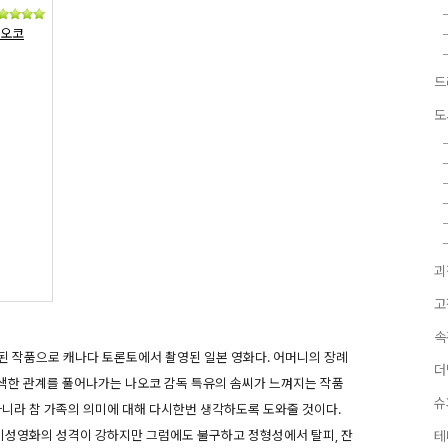
나오코
드
도
괴
고
속
리된 작품으로 캐나다 토론토에서 촬영된 일본 영화다. 어머니의 장례
더
색한 관계를 풀어나가는 나오코 감독 특유의 솜씨가 느껴지는 작품
슈
아니라 참 가족의 의미에 대해 다시한번 생각하도록 도와줄 것이다.
 기성영화의 성격이 강하지만 그럼에도 불구하고 정형성에서 탈피, 잔
테