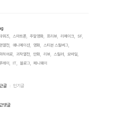
ag
타워즈,
스마트폰,
주말영화,
프리뷰,
리메이크,
SF,
편열전,
애니메이션,
영화,
스티븐 스필버그,
퍼히어로,
괴작열전,
만화,
리뷰,
스릴러,
모바일,
루레이,
IT,
블로그,
페니웨이,
근글
인기글
근댓글