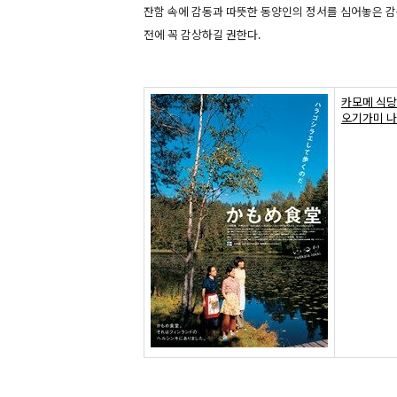
잔함 속에 감동과 따뜻한 동양인의 정서를 심어놓은 감
전에 꼭 감상하길 권한다.
카모메 식당
오기가미 