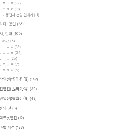
ㅈ,ㅊ,ㅋ
(17)
ㅌ,ㅍ,ㅎ
(11)
기동전사 건담 연대기
(11)
라마, 공연
(26)
서, 만화
(100)
#~Z
(6)
ㄱ,ㄴ,ㄷ
(16)
ㄹ,ㅁ,ㅂ
(34)
ㅅ,ㅇ
(26)
ㅈ,ㅊ,ㅋ
(7)
ㅌ,ㅍ,ㅎ
(5)
작열전(怪作列傳)
(149)
전열전(古典列傳)
(30)
편열전(續篇列傳)
(42)
빙의 맛
(5)
퍼로봇열전
(12)
마별 섹션
(123)