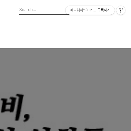
페니웨이™의 In This Film
구독하기