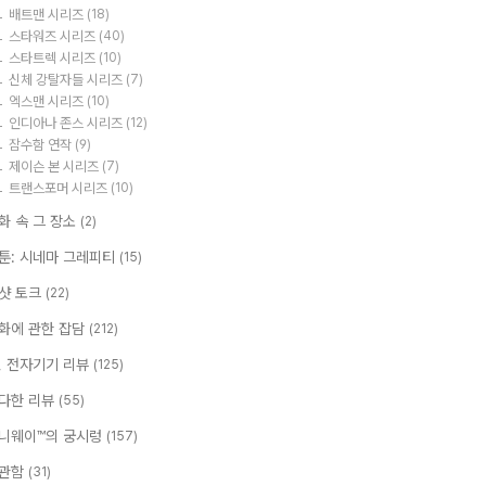
배트맨 시리즈
(18)
스타워즈 시리즈
(40)
스타트렉 시리즈
(10)
신체 강탈자들 시리즈
(7)
엑스맨 시리즈
(10)
인디아나 존스 시리즈
(12)
잠수함 연작
(9)
제이슨 본 시리즈
(7)
트랜스포머 시리즈
(10)
화 속 그 장소
(2)
툰: 시네마 그레피티
(15)
샷 토크
(22)
화에 관한 잡담
(212)
T, 전자기기 리뷰
(125)
다한 리뷰
(55)
니웨이™의 궁시렁
(157)
관함
(31)