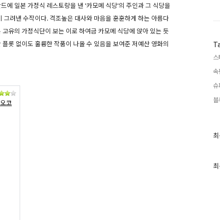
드에 일본 가정식 레스토랑을 낸 '카모메 식당'의 주인과 그 식당을
 그려낸 수작이다. 격조높은 대사와 마음을 훈훈하게 하는 아름다
본 고유의 가정식단이 보는 이로 하여금 카모메 식당에 앉아 있는 듯
한 플롯 없이도 훌륭한 작품이 나올 수 있음을 보여준 저예산 영화의
T
스
속
슈
블
나오코
최
최
근
글
과
인
최
기
글