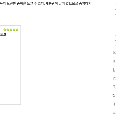
독의 노련한 솜씨를 느낄 수 있다. 개봉관이 많지 않으므로 종영하기
-
나오코
영
웹
원
영
I
잡
페
보