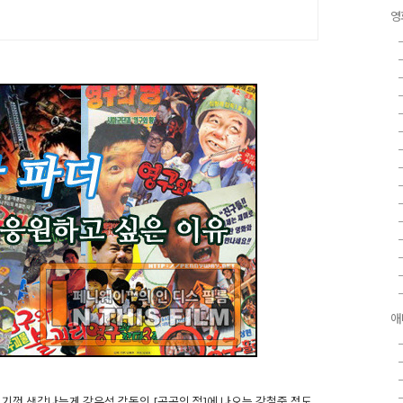
영
애
 기껏 생각나는게 강우석 감독의 [공공의 적]에 나오는 강철중 정도