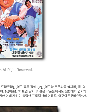
All Right Reserved.
드라큐라], [영구 홀로 집에 1,2], [영구와 우주괴물 불괴리] 등 '영
며, [심비홍], [가보면 알거야] 같은 작품들에서도 심형래가 연기하
데뷔한 이래 자신이 설립한 프로덕션의 이름도 '영구아트무비'겠는가.