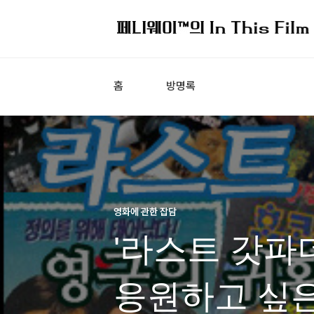
홈
방명록
영화에 관한 잡담
'라스트 갓파
응원하고 싶