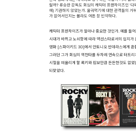
랄까? 류승완 감독도 회심의 캐릭터 프랜차이즈인 '다찌
에) 기권하지 않았는가. 울궈먹기에 대한 관객들의 거
가 없어서인지는 몰라도 여튼 참 빈약하다.
캐릭터 프렌차이즈가 얼마나 중요한 것인가. 예를 들어
시대가 바뀌고 노쇠함에 따라 액션스타로서의 입지가 
영화 [스파이키드 3D]에서 안토니오 반데라스에게 혼쭐
그러던 그가 회심의 역전타를 두차례 연속으로 터트리게 되
시절을 떠올리게 할 록키와 람보만큼 든든한것도 없었을
되찾았다.