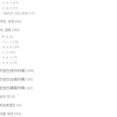
ㅈ,ㅊ,ㅋ
(17)
ㅌ,ㅍ,ㅎ
(11)
기동전사 건담 연대기
(11)
라마, 공연
(26)
서, 만화
(100)
#~Z
(6)
ㄱ,ㄴ,ㄷ
(16)
ㄹ,ㅁ,ㅂ
(34)
ㅅ,ㅇ
(26)
ㅈ,ㅊ,ㅋ
(7)
ㅌ,ㅍ,ㅎ
(5)
작열전(怪作列傳)
(149)
전열전(古典列傳)
(30)
편열전(續篇列傳)
(42)
빙의 맛
(5)
퍼로봇열전
(12)
마별 섹션
(123)