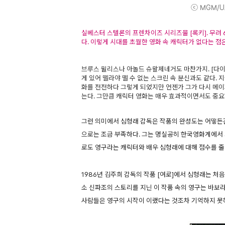
ⓒ MGM/UA.
실베스터 스텔론의 프렌차이즈 시리즈물 [록키]. 무려
다. 이렇게 시대를 초월한 영화 속 캐릭터가 없다는 점
브루스 윌리스나 아놀드 슈왈제네거도 마찬가지. [다이
게 있어 뗄라야 뗄 수 없는 스크린 속 분신과도 같다.
화를 전전하다 그렇게 되었지만 언젠가 그가 다시 메이저
는다. 그만큼 캐릭터 영화는 매우 효과적이면서도 중요
그런 의미에서 심형래 감독은 작품의 완성도는 어떻든간
으로는 조금 부족하다. 그는 명실공히 한국영화계에서 
로도 영구라는 캐릭터와 배우 심형래에 대해 점수를 줄
1986년 김주희 감독의 작품 [여로]에서 심형래는 처
소 신파조의 스토리를 지닌 이 작품 속의 영구는 바보
사람들은 영구의 시작이 이랬다는 것조차 기억하지 못