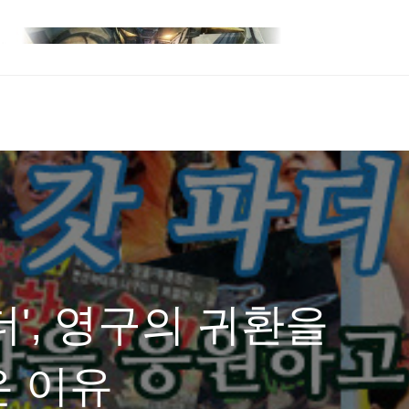
더', 영구의 귀환을
은 이유