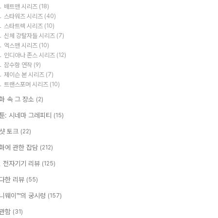
배트맨 시리즈
(18)
스타워즈 시리즈
(40)
스타트렉 시리즈
(10)
신체 강탈자들 시리즈
(7)
엑스맨 시리즈
(10)
인디아나 존스 시리즈
(12)
잠수함 연작
(9)
제이슨 본 시리즈
(7)
트랜스포머 시리즈
(10)
화 속 그 장소
(2)
툰: 시네마 그레피티
(15)
샷 토크
(22)
화에 관한 잡담
(212)
T, 전자기기 리뷰
(125)
다한 리뷰
(55)
니웨이™의 궁시렁
(157)
관함
(31)