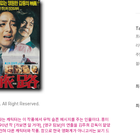
T
프
리
주
블
최
최
근
글
과
ll Right Reserved.
인
최
기
글
구라는 캐릭터는 이 작품에서 무척 슬픈 메시지를 주는 인물이다. 흥미
0년 작 [가보면 알 거야], [영구 람보]의 연출을 김주희 감독이 맡았
 전혀 다른 캐릭터와 작품. 참으로 한국 영화계가 아니고서는 보기 드