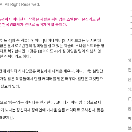
 All Right Reserved.
 6편까지 이어진 이 작품은 세월을 뛰어넘는 스텔론의 분신과도 같
은 한국영화계가 앞으로 풀어가야 할 숙제다.
하드 4]의 존 맥클레인이나 [터미네이터]의 사이보그는 두 사람에
 지금은 탈세로 3년간의 징역형을 살고 있는 웨슬리 스나입스도 B급 영
로 복귀한다면 그것은 [블레이드 4]가 될 것임을 믿어 의심치 않
한 전략이기도 하다.
영
웹
에 캐릭터 하나만큼은 확실하게 다져온 배우다. 아니, 그런 설명만
가장 많은 작품들에서 단일 캐릭터를 맡은 배우다. 일단은 그것만으
원
 필요가 있다.
영
I
음으로 '영구'라는 캐릭터를 연기한다. 코미디가 아닌 정극 장르로 다
잡
라기 보다는 정신지체 장애인에 가까운 슬픈 캐릭터로 묘사된다. 많은
하겠지만.
페
보