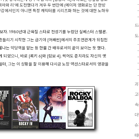
마와 리'에 도전했다가 겨우 두 번만에 (메이저 영화로는 단 한방
부감에서인지 아니면 특정 캐릭터를 시리즈화 하는 것에 대한 노하우
드
보자. 1980년대 근육질 스타로 전성기를 누렸던 실베스터 스탤론.
도
흔들리기 시작한 그는 급기야 [어쌔씬]에서의 주조연관계가 뒤집힌
나는 악당역을 맡는 등 한물 간 배우로서의 끝이 보이는 듯 했다.
었으니, 바로 [록키 6]와 [람보 4]. 썩어도 준치라도 자신의 옛
터, 그는 이 상황을 잘 이용해 다시금 노장 액션스타로서의 영광을
괴
고
속
더
슈
테