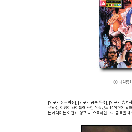
ⓒ 대원동화. 
[영구와 황금박쥐], [영구와 공룡 쮸쮸], [영구와 흡혈귀 
구'라는 이름이 타이틀에 쓰인 작품만도 10여편에 달하
는 캐릭터는 여전히 '영구'다. 오죽하면 그가 감독을 