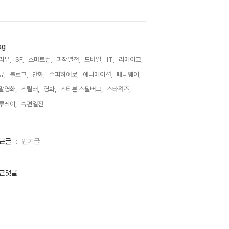
ag
리뷰,
SF,
스마트폰,
괴작열전,
모바일,
IT,
리메이크,
뷰,
블로그,
만화,
슈퍼히어로,
애니메이션,
페니웨이,
말영화,
스릴러,
영화,
스티븐 스필버그,
스타워즈,
루레이,
속편열전,
근글
인기글
근댓글