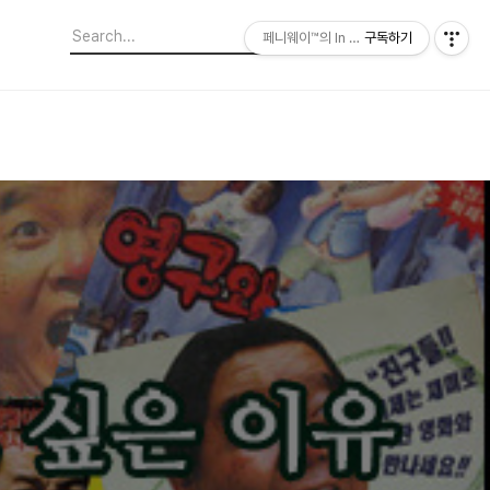
페니웨이™의 In This Film
구독하기