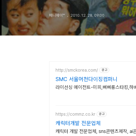
페니웨이™
2010. 12. 28. 09:00
http://smckorea.com/
광고
SMC 서울머천다이징컴퍼니
라이선싱 에이전트-미피,삐삐롱스타킹,하버
https://commz.co.kr
광고
캐릭터개발 전문업체
캐릭터 개발 전문업체, sns콘텐츠제작, 