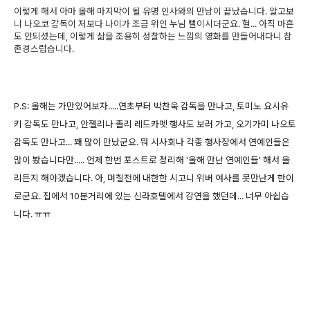
이렇게 해서 아마 올해 마지막이 될 유명 인사와의 만남이 끝났습니다. 알고보
니 나오코 감독이 저보다 나이가 조금 위인 누님 뻘이시더군요. 헐... 아직 마흔
도 안되셨는데, 이렇게 삶을 조용히 성찰하는 느낌의 영화를 만들어내다니 참
존경스럽습니다.
P.S: 올해는 가만있어보자.....연초부터 박찬욱 감독을 만나고, 토미노 요시유
키 감독도 만나고, 안젤리나 졸리 레드카펫 행사도 보러 가고, 오기가미 나오토
감독도 만나고... 꽤 많이 만났군요. 뭐 시사회나 각종 행사장에서 연예인들은
많이 봤습니다만..... 언제 한번 포스트로 정리해 '올해 만난 연예인들' 해서 올
리든지 해야겠습니다. 아, 며칠전에 내한한 시고니 위버 여사를 못만난게 한이
로군요. 집에서 10분거리에 있는 신라호텔에서 강연을 했던데... 너무 아쉽습
니다. ㅠㅠ