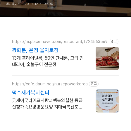
페니웨이™
2010. 12. 4. 09:00
https://m.place.naver.com/restaurant/1724563569
광고
광화문, 온점 을지로점
13개 프라이빗룸, 50인 단체룸, 고급 인
테리어, 숯불구이 전문점
https://cafe.daum.net/nursepowerkorea
광고
덕수재가복지센터
굿케어굿라이프사랑과행복의실천 등급
신청가족요양방문요양 치매극복선도단
체