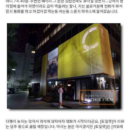
하니 7시 40분. 주변엔 왜이리 그 흔한 김밥천국도 보이질 않는지... 근처의 편
의점에 들어가 라면이라도 급히 먹을려는 찰나, 지인 블로거분께 전화가 와서
잠시 통화를 하고 허겁지겁 먹는둥 마는둥 스폰지 하우스에 들어갔습니다.
다행이 늦지는 않아서 좌석에 앉자마자 영화가 시작되더군요. [토일렛]의 리뷰
는 담주 중으로 올릴 예정입니다. 아시는 분은 아시겠지만 [토일렛]은 [카모메