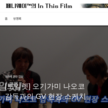
홈
방명록
영화에 관한 잡담
[토일렛] 오기가미 나오코
감독과의 GV 현장 스케치