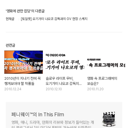
'영화에 관한 잡담'의 다른글
현재글
[토일렛] 오기가미 나오코 감독과의 GV 현장 스케치
관련글
2010년이 지나기 전에 꼭
슬로우 라이프 무비,
영화 속 프로그래머의
챙겨보아야 할 작품들
오기가미 나오코 감독의
모습은?
영화들
2010.12.24
2010.12.10
2010.11.20
페니웨이™의 In This Film
영화, 애니, 드라마, 만화의 리뷰와 정보가 들어있는 개
인 블로그로서 1인 미디어 포털의 가능성에 도전중입