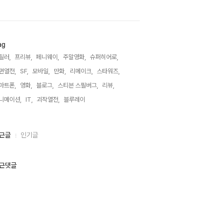
ag
릴러,
프리뷰,
페니웨이,
주말영화,
슈퍼히어로,
편열전,
SF,
모바일,
만화,
리메이크,
스타워즈,
마트폰,
영화,
블로그,
스티븐 스필버그,
리뷰,
니메이션,
IT,
괴작열전,
블루레이,
근글
인기글
근댓글