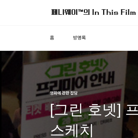
홈
방명록
영화에 관한 잡담
[그린 호넷]
스케치