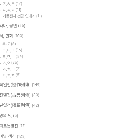
ㅈ,ㅊ,ㅋ
(17)
ㅌ,ㅍ,ㅎ
(11)
기동전사 건담 연대기
(11)
라마, 공연
(26)
서, 만화
(100)
#~Z
(6)
ㄱ,ㄴ,ㄷ
(16)
ㄹ,ㅁ,ㅂ
(34)
ㅅ,ㅇ
(26)
ㅈ,ㅊ,ㅋ
(7)
ㅌ,ㅍ,ㅎ
(5)
작열전(怪作列傳)
(149)
전열전(古典列傳)
(30)
편열전(續篇列傳)
(42)
빙의 맛
(5)
퍼로봇열전
(12)
마별 섹션
(123)