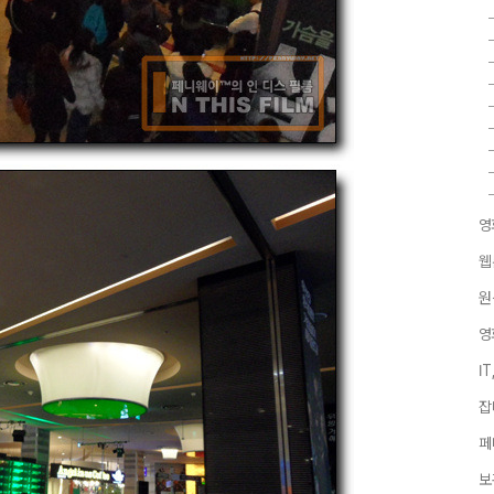
영
웹
원
영
I
잡
페
보