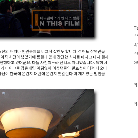
T
스
속
동선의 배치나 인원통제를 비교적 잘한듯 합니다. 적어도 상영관을
스
 아직 시간이 남았기에 동행과 함께 간단한 식사를 마치고 다시 행사
진행하고 있더군요. 다들 사진찍느라 난리도 아니었습니다. 특히 세
애
 그가 마이크를 잡을때면 어김없이 여성팬들의 환호성이 터져 나오더
'자신이 한국에 온건지 대만에 온건지 헷갈린다'며 재치있는 발언을
최
최
근
글
과
인
최
기
글