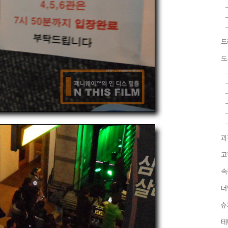
드
도
괴
고
속
더
슈
테