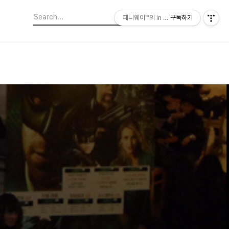
페니웨이™의 In This Film
구독하기