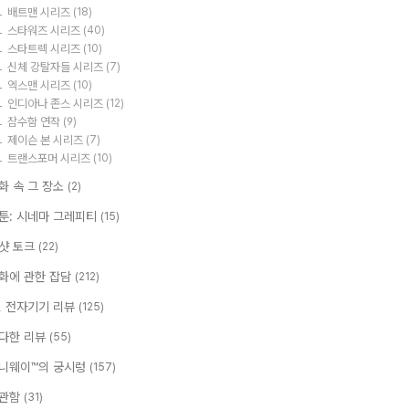
배트맨 시리즈
(18)
스타워즈 시리즈
(40)
스타트렉 시리즈
(10)
신체 강탈자들 시리즈
(7)
엑스맨 시리즈
(10)
인디아나 존스 시리즈
(12)
잠수함 연작
(9)
제이슨 본 시리즈
(7)
트랜스포머 시리즈
(10)
화 속 그 장소
(2)
툰: 시네마 그레피티
(15)
샷 토크
(22)
화에 관한 잡담
(212)
T, 전자기기 리뷰
(125)
다한 리뷰
(55)
니웨이™의 궁시렁
(157)
관함
(31)