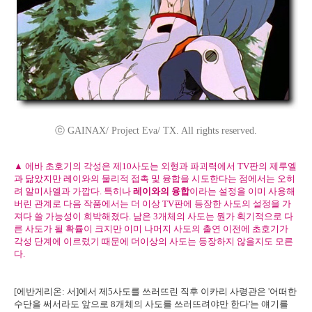
ⓒ GAINAX/ Project Eva/ TX. All rights reserved.
▲ 에바 초호기의 각성은 제10사도는 외형과 파괴력에서 TV판의 제루엘
과 닮았지만 레이와의 물리적 접촉 및 융합을 시도한다는 점에서는 오히
려 알미사엘과 가깝다. 특히나
레이와의 융합
이라는 설정을 이미 사용해
버린 관계로 다음 작품에서는 더 이상 TV판에 등장한 사도의 설정을 가
져다 쓸 가능성이 희박해졌다. 남은 3개체의 사도는 뭔가 획기적으로 다
른 사도가 될 확률이 크지만 이미 나머지 사도의 출연 이전에 초호기가
각성 단계에 이르렀기 때문에 더이상의 사도는 등장하지 않을지도 모른
다.
[에반게리온: 서]에서 제5사도를 쓰러뜨린 직후 이카리 사령관은 '어떠한
수단을 써서라도 앞으로 8개체의 사도를 쓰러뜨려야만 한다'는 얘기를