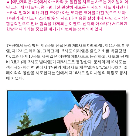
▲ [에반게리온: 파]에서 아스카와 첫 일전을 치루는 사도는 가기엘이 아
닌 그냥 '제7사도'다. 형태면에선 완전히 새로운 디자인의 사도이지만 아
스카의 일격에 의해 깨진 코어가 아닌 또다른 코어를 가진 것으로 보아
TV판의 제7사도 이스라펠(위의 사진)과 비슷한 설정이다. 다만 신지와의
합동작전으로 인해 합숙을 하게되는 이벤트, 신지와 아스카가 서로에게
한발짝 다가가는 중요한 계기가 이번에는 생략되어 있다.
TV판에서 등장했던 제8사도 산달폰과 제9사도 마타라엘, 제11사도 이루
엘, 제12사도 레리엘, 그리고 제 15사도 아라엘은 출연기회를 박탈당했
다. 그러나 제10사도 사퀴엘은 이번에 제8사도로 등장하고, 사도화 된 에
바 3호기(제13사도 발디엘)가 제9사도로 등장한다. 문제의 제10사도는
생김새와 파괴력 면에서 TV판의 제14사도 제루엘과 닮았으나 0호기 및
레이와의 융합을 시도한다는 면에서 제16사도 알미사엘의 특징도 동시
에 지녔다.