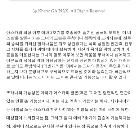
ⓒ Khara/ GAINAX. All Rights Reserved.
아스카의 퇴장 이후 에바 2호기를 조종하며 숨겨진 궁극의 모드인 '더 비
스트'를 발동시키는 그녀의 모습은 무척이나 섬뜩하게 느껴지는데, 전투
의 승리를 위해선 팔하나쯤은 줘도 상관없다는 식의 냉철한 판단력, 전투
그 자체를 즐기기 위해 에바에 탑승하며, 자신의 목적을 위해 오히려 어
른들을 이용한다는 그녀의 말로 미루어 보면 싸움을 무척이나 싫어하고,
어른들의 목적을 위해 이용당하는 신지와 완전한 대칭점에 있는 캐릭터
로 보아도 무방하다. [에반게리온: Q]에서는 그녀의 등장이 무엇을 의미
하는지 보다 분명하고도 구체적으로 드러날 것이라 생각된다. 극단적으
로 말해 마리는 '인간이 아닌 그 어떤 존재'일 가능성도 배제할 수 없다.
또하나의 가능성은 마리가 아스카의 클론(혹은 그 어떤 혈연적인 연관이
있는 인물)일 가능성이다. 이는 다소 억측에 가깝기는 하나, '시키나미'라
는 이름을 쓰는 아스카와 '마키나미'라는 이름을 쓰는 마리 사이에 묘한
대칭점이 느껴진다는 점, 그리고 둘 다 에바 2호기에 탑승이 가능하다는
점, 캐릭터 상으로도 유사한 부분이 있다는 점 등으로 추측이 가능하다.