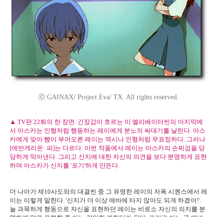
ⓒ GAINAX/ Project Eva/ TX. All rights reserved.
▲ TV판 22화의 한 장면. 긴장감이 흐르는 이 엘리베이터씬의 마지막에
서 아스카는 인형처럼 행동하는 레이에게 분노의 싸대기를 날린다. 아스
카에게 맞아 뺨이 부어오른 레이는 역시나 인형처럼 무표정하다. 그러나
[에반게리온: 파]는 다르다. 이번 작품에서 레이는 아스카의 손찌검을 당
당하게 막아낸다. 그리고 신지에 대한 자신의 의견을 보다 분명하게 표현
하며 아스카가 신지를 '포기'하게 만든다.
더 나아가 제10사도와의 대결씬 중 그 유명한 레이의 자폭 시퀀스에서 레
이는 이렇게 말한다. '신지가 더 이상 에바에 타지 않아도 되게 하겠어!'.
늘 과묵하게 행동으로 자신을 표현하던 레이는 비로소 자신의 의지를 분