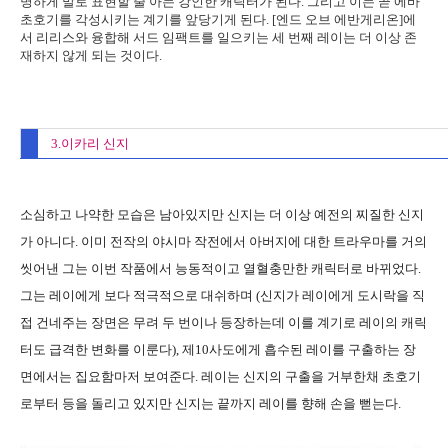
명하게 말로 표현할 줄 아는 강인한 캐릭터가 된다. 그리고 이는 곧 에바
초호기를 각성시키는 계기를 앞당기게 된다. [엔드 오브 에반게리온]에
서 리리스와 융합해 서드 임팩트를 일으키는 세 번째 레이는 더 이상 존
재하지 않게 되는 것이다.
3.이카리 신지
소심하고 나약한 모습은 남아있지만 신지는 더 이상 예전의 찌질한 신지
가 아니다. 이미 전작의 야시마 작전에서 아버지에 대한 트라우마를 거의
씻어낸 그는 이번 작품에서 능동적이고 열혈충만한 캐릭터로 바뀌었다.
그는 레이에게 보다 적극적으로 대쉬하며 (신지가 레이에게 도시락을 직
접 건네주는 장면은 무려 두 번이나 등장하는데 이를 계기로 레이의 캐릭
터도 급격한 변화를 이룬다), 제10사도에게 흡수된 레이를 구출하는 장
면에서는 집요함마저 보여준다. 레이는 신지의 구출을 거부한채 초호기
로부터 등을 돌리고 있지만 신지는 끝까지 레이를 향해 손을 뻗는다.