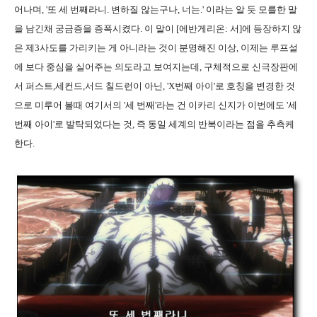
어나며, '또 세 번째라니. 변하질 않는구나, 너는.' 이라는 알 듯 모를한 말
을 남긴채 궁금증을 증폭시켰다. 이 말이 [에반게리온: 서]에 등장하지 않
은 제3사도를 가리키는 게 아니라는 것이 분명해진 이상, 이제는 루프설
에 보다 중심을 실어주는 의도라고 보여지는데, 구체적으로 신극장판에
서 퍼스트,세컨드,서드 칠드런이 아닌, 'X번째 아이'로 호칭을 변경한 것
으로 미루어 볼때 여기서의 '세 번째'라는 건 이카리 신지가 이번에도 '세
번째 아이'로 발탁되었다는 것, 즉 동일 세계의 반복이라는 점을 추측케
한다.