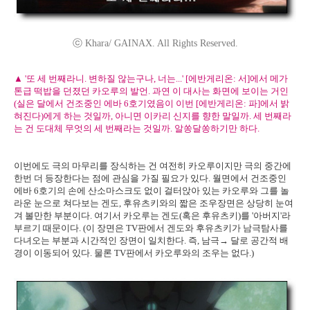
ⓒ Khara/ GAINAX. All Rights Reserved.
▲ '또 세 번째라니. 변하질 않는구나, 너는...' [에반게리온: 서]에서 메가
톤급 떡밥을 던졌던 카오루의 발언. 과연 이 대사는 화면에 보이는 거인
(실은 달에서 건조중인 에바 6호기였음이 이번 [에반게리온: 파]에서 밝
혀진다)에게 하는 것일까, 아니면 이카리 신지를 향한 말일까. 세 번째라
는 건 도대체 무엇의 세 번째라는 것일까. 알쏭달쏭하기만 하다.
이번에도 극의 마무리를 장식하는 건 여전히 카오루이지만 극의 중간에
한번 더 등장한다는 점에 관심을 가질 필요가 있다. 월면에서 건조중인
에바 6호기의 손에 산소마스크도 없이 걸터앉아 있는 카오루와 그를 놀
라운 눈으로 쳐다보는 겐도, 후유츠키와의 짧은 조우장면은 상당히 눈여
겨 볼만한 부분이다. 여기서 카오루는 겐도(혹은 후유츠키)를 '아버지'라
부르기 때문이다. (이 장면은 TV판에서 겐도와 후유츠키가 남극탐사를
다녀오는 부분과 시간적인 장면이 일치한다. 즉, 남극→ 달로 공간적 배
경이 이동되어 있다. 물론 TV판에서 카오루와의 조우는 없다.)