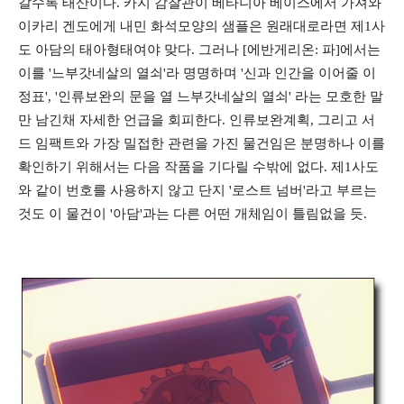
갈수록 태산이다. 카지 감찰관이 베타니아 베이스에서 가져와
이카리 겐도에게 내민 화석모양의 샘플은 원래대로라면 제1사
도 아담의 태아형태여야 맞다. 그러나 [에반게리온: 파]에서는
이를 '느부갓네살의 열쇠'라 명명하며 '신과 인간을 이어줄 이
정표', '인류보완의 문을 열 느부갓네살의 열쇠' 라는 모호한 말
만 남긴채 자세한 언급을 회피한다. 인류보완계획, 그리고 서
드 임팩트와 가장 밀접한 관련을 가진 물건임은 분명하나 이를
확인하기 위해서는 다음 작품을 기다릴 수밖에 없다. 제1사도
와 같이 번호를 사용하지 않고 단지 '로스트 넘버'라고 부르는
것도 이 물건이 '아담'과는 다른 어떤 개체임이 틀림없을 듯.