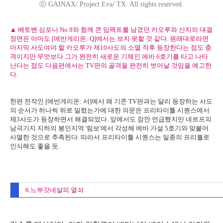
ⓒ GAINAX/ Project Eva/ TX. All rights reserved.
▲ 베토벤 심포니 No.9와 함께 큰 임팩트를 남겼던 카오루와 신지의 대결
장면은 아마도 [에반게리온: Q]에서는 보지 못할 것 같다. 원래대로라면
마지막 사도여야 할 카오루가 제10사도의 소멸 직후 등장한다는 점도 충
격이지만 무엇보다 그가 완전히 새로운 기체인 에바 6호기를 타고 나타
난다는 점도 다음편에서는 TV판의 골격을 완전히 벗어날 것임을 예고한
다.
한편 전작인 [에반게리온: 서]에서 왜 기존 TV판과는 달리 등장하는 사도
의 순서가 하나씩 뒤로 밀렸는가에 대한 의문은 프리타이틀 시퀀스에서
제3사도가 등장하면서 해결되었다. 앞에서도 잠깐 언급했지만 네르프의
남극기지 지하의 봉인지역 '림보'에서 각성해 에바 가설 5호기와 맞붙어
사멸한 것으로 추측된다. 따라서 프리타이틀 시퀀스는 일종의 프리퀄로
인식해도 좋을 듯.
6.느부갓네살의 열쇠