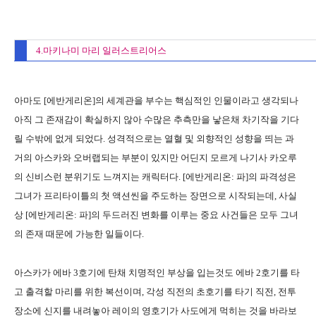
4.마키나미 마리 일러스트리어스
아마도 [에반게리온]의 세계관을 부수는 핵심적인 인물이라고 생각되나
아직 그 존재감이 확실하지 않아 수많은 추측만을 낳은채 차기작을 기다
릴 수밖에 없게 되었다. 성격적으로는 열혈 및 외향적인 성향을 띄는 과
거의 아스카와 오버랩되는 부분이 있지만 어딘지 모르게 나기사 카오루
의 신비스런 분위기도 느껴지는 캐릭터다. [에반게리온: 파]의 파격성은
그녀가 프리타이틀의 첫 액션씬을 주도하는 장면으로 시작되는데, 사실
상 [에반게리온: 파]의 두드러진 변화를 이루는 중요 사건들은 모두 그녀
의 존재 때문에 가능한 일들이다.
아스카가 에바 3호기에 탄채 치명적인 부상을 입는것도 에바 2호기를 타
고 출격할 마리를 위한 복선이며, 각성 직전의 초호기를 타기 직전, 전투
장소에 신지를 내려놓아 레이의 영호기가 사도에게 먹히는 것을 바라보