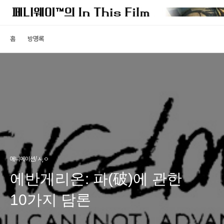
홈
방명록
애니메이션/ㅅ,ㅇ
에반게리온: 파(破)에 관한
10가지 담론