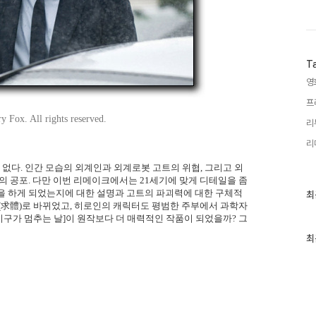
T
영
프
 Fox. All rights reserved.
리
리
 없다. 인간 모습의 외계인과 외계로봇 고트의 위협, 그리고 외
의 공포. 다만 이번 리메이크에서는 21세기에 맞게 디테일을 좀
최
을 하게 되었는지에 대한 설명과 고트의 파괴력에 대한 구체적
최
근
체(求體)로 바뀌었고, 히로인의 캐릭터도 평범한 주부에서 과학자
글
[지구가 멈추는 날]이 원작보다 더 매력적인 작품이 되었을까? 그
과
인
최
기
글