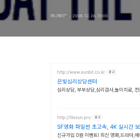
페니웨이™
2008. 12. 26. 10:00
http://www.eunbit.co.kr
광고
은빛심리상담센터
심리상담, 부부상담,심리검사,놀이치료, 전문
http://filesun.pro
광고
SF영화 파일썬 초고속, 4K 실시간 보
신규가입 0원 이벤트! 최신 영화,드라마,애