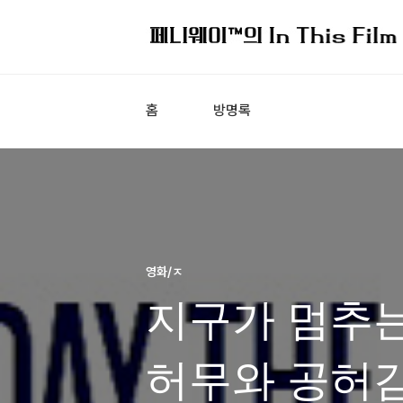
홈
방명록
영화/ㅈ
지구가 멈추는
허무와 공허감