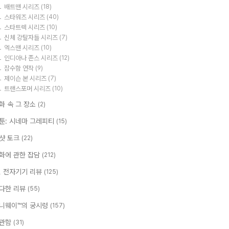
배트맨 시리즈
(18)
스타워즈 시리즈
(40)
스타트렉 시리즈
(10)
신체 강탈자들 시리즈
(7)
엑스맨 시리즈
(10)
인디아나 존스 시리즈
(12)
잠수함 연작
(9)
제이슨 본 시리즈
(7)
트랜스포머 시리즈
(10)
화 속 그 장소
(2)
툰: 시네마 그레피티
(15)
샷 토크
(22)
화에 관한 잡담
(212)
T, 전자기기 리뷰
(125)
다한 리뷰
(55)
니웨이™의 궁시렁
(157)
관함
(31)