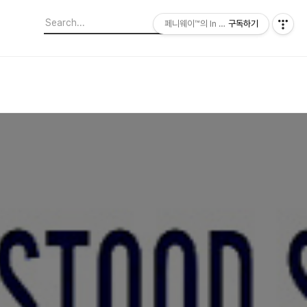
페니웨이™의 In This Film
구독하기