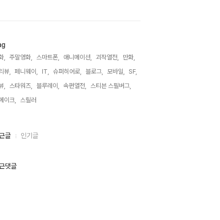
ag
화,
주말영화,
스마트폰,
애니메이션,
괴작열전,
만화,
리뷰,
페니웨이,
IT,
슈퍼히어로,
블로그,
모바일,
SF,
뷰,
스타워즈,
블루레이,
속편열전,
스티븐 스필버그,
메이크,
스릴러,
근글
인기글
근댓글