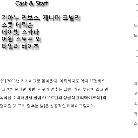
드
도
날]이 2008년 리메이크로 돌아왔다. 아직까지도 역대 SF영화의
괴
고려해 본다면 이번 [지구가 멈추는 날]이 가진 부담이 결코 만
고
감독직을 수락하면서 필립 카우프만의 성공적인 리메이크작 [외
속
바램처럼 [지구가 멈추는 날]은 성공적인 리메이크일까?
더
슈
테