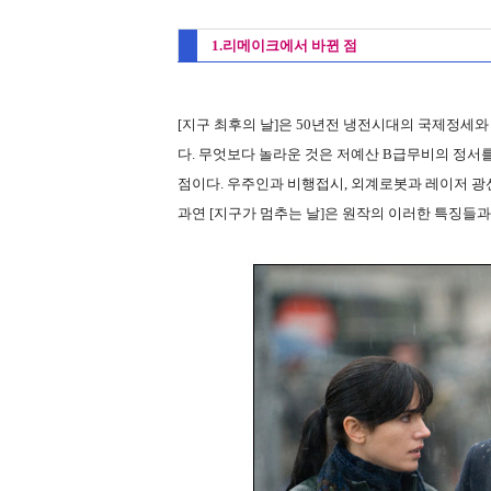
1.리메이크에서 바뀐 점
[지구 최후의 날]은 50년전 냉전시대의 국제정세
다. 무엇보다 놀라운 것은 저예산 B급무비의 정서
점이다. 우주인과 비행접시, 외계로봇과 레이저 광선
과연 [지구가 멈추는 날]은 원작의 이러한 특징들