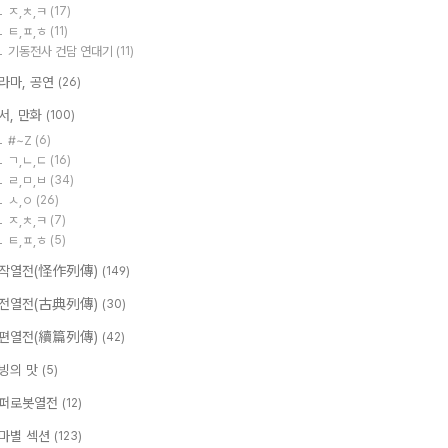
ㅈ,ㅊ,ㅋ
(17)
ㅌ,ㅍ,ㅎ
(11)
기동전사 건담 연대기
(11)
라마, 공연
(26)
서, 만화
(100)
#~Z
(6)
ㄱ,ㄴ,ㄷ
(16)
ㄹ,ㅁ,ㅂ
(34)
ㅅ,ㅇ
(26)
ㅈ,ㅊ,ㅋ
(7)
ㅌ,ㅍ,ㅎ
(5)
작열전(怪作列傳)
(149)
전열전(古典列傳)
(30)
편열전(續篇列傳)
(42)
빙의 맛
(5)
퍼로봇열전
(12)
마별 섹션
(123)