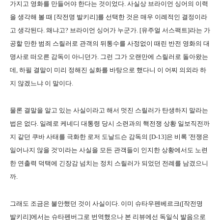
가지고 영화를 만들어야 한다는 것이었다. 사실상 브라이언 싱어의 이력
을 생각해 볼 때 [작전명 발키리]를 선택한 것은 매우 이례적인 결정이라
고 생각된다. 왜냐고? 브라이언 싱어가 누군가. [유주얼 서스팩트]라는 가
공할 만한 범죄 스릴러로 관객의 뒤통수를 사정없이 때린 반전 영화의 대
명사로 떠오른 감독이 아니던가. 그런 그가 오랜만에 스릴러로 돌아왔는
데, 하필 결말이 미리 정해진 실화를 바탕으로 했다니 이 어찌 의외라 하
지 않겠느냐 이 말이다.
물론 결말을 알고 있는 사실이라고 해서 멋진 스릴러가 탄생하지 말라는
법은 없다. 일례로 케네디 대통령 당시 소련과의 핵전쟁 상황 일보직전까
지 같던 쿠바 사태를 극화한 로저 도날드슨 감독의 [D-13]은 비록 '전쟁은
일어나지 않을 것'이라는 사실을 모든 관객들이 인지한 상황에서도 노련
한 연출력 덕택에 긴장감 넘치는 정치 스릴러가 되었던 전례를 남겼으니
까.
그래도 조금은 불안했던 것이 사실이다. 이미 슈타우펜베르크([작전명
발키리]에서는 슈타펜버그로 번역했으나 본 리뷰에선 독일식 발음으로