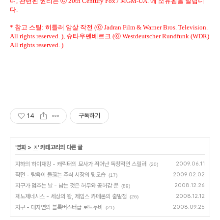
며, 관련된 권리는 ⓒ 20th Century Fox./ MGM-UA. 에 소유됨을 알립니
다.
* 참고 스틸: 히틀러 암살 작전 (ⓒ Jadran Film & Warner Bros. Television.
All rights reserved. ), 슈타우펜베르크 (ⓒ Westdeutscher Rundfunk (WDR)
All rights reserved. )
14
구독하기
'
영화
>
ㅈ
' 카테고리의 다른 글
지하의 하이재킹 - 캐릭터의 묘사가 뛰어난 독창적인 스릴러
2009.06.11
(20)
작전 - 탐욕이 들끓는 주식 시장의 뒷모습
2009.02.02
(17)
지구가 멈추는 날 - 남는 것은 허무와 공허감 뿐
2008.12.26
(89)
제노제네시스 - 세상의 왕, 제임스 카메론의 출발점
2008.12.12
(26)
지구 - 대자연의 블록버스터급 로드무비
2008.09.25
(21)