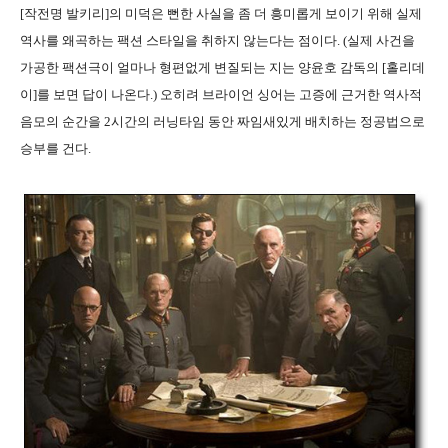
[작전명 발키리]의 미덕은 뻔한 사실을 좀 더 흥미롭게 보이기 위해 실제
역사를 왜곡하는 팩션 스타일을 취하지 않는다는 점이다. (실제 사건을
가공한 팩션극이 얼마나 형편없게 변질되는 지는 양윤호 감독의 [홀리데
이]를 보면 답이 나온다.) 오히려 브라이언 싱어는 고증에 근거한 역사적
음모의 순간을 2시간의 러닝타임 동안 짜임새있게 배치하는 정공법으로
승부를 건다.