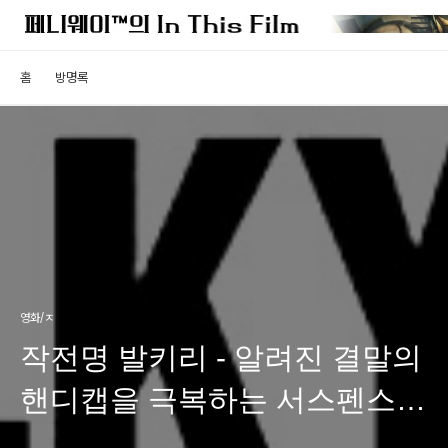
홈
방명록
영화/ㅈ
작전명 발키리 - 알려진 결말의
핸디캡을 극복하는 서스펜스의
힘