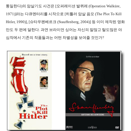
통일한다)의 암살기도 사건은 [오퍼레이션 발퀴레 (Operation Walküre,
1971)]라는 다큐멘터리를 시작으로 [히틀러 암살 음모 (The Plot To Kill
Hitler, 1990)], [슈타우펜베르크 (Stauffenberg, 2004)] 등 이미 제작된 영화
만도 두 편에 달한다. 과연 브라이언 싱어는 자신의 말많고 탈도많은 야
심작에서 기존의 작품들과는 어떤 차별성을 보여줄 것인가?