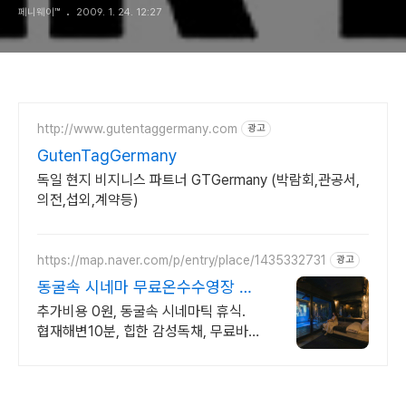
페니웨이™
2009. 1. 24. 12:27
http://www.gutentaggermany.com
광고
GutenTagGermany
독일 현지 비지니스 파트너 GTGermany (박람회,관공서,
의전,섭외,계약등)
https://map.naver.com/p/entry/place/1435332731
광고
동굴속 시네마 무료온수수영장 독
특하고 아늑한 제주 아지트
추가비용 0원, 동굴속 시네마틱 휴식.
협재해변10분, 힙한 감성독채, 무료바
베큐 감성독채,동굴의 아늑함 풀사이드
시네마의 낭만. 잊지못할 태교여행&커
플여행의 완성