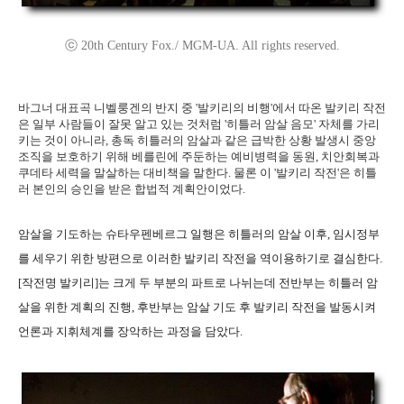
ⓒ 20th Century Fox./ MGM-UA. All rights reserved.
바그너 대표곡 니벨룽겐의 반지 중 '발키리의 비행'에서 따온 발키리 작전
은 일부 사람들이 잘못 알고 있는 것처럼 '히틀러 암살 음모' 자체를 가리
키는 것이 아니라, 총독 히틀러의 암살과 같은 급박한 상황 발생시 중앙
조직을 보호하기 위해 베를린에 주둔하는 예비병력을 동원, 치안회복과
쿠데타 세력을 말살하는 대비책을 말한다. 물론 이 '발키리 작전'은 히틀
러 본인의 승인을 받은 합법적 계획안이었다.
암살을 기도하는 슈타우펜베르그 일행은 히틀러의 암살 이후, 임시정부
를 세우기 위한 방편으로 이러한 발키리 작전을 역이용하기로 결심한다.
[작전명 발키리]는 크게 두 부분의 파트로 나뉘는데 전반부는 히틀러 암
살을 위한 계획의 진행, 후반부는 암살 기도 후 발키리 작전을 발동시켜
언론과 지휘체계를 장악하는 과정을 담았다.