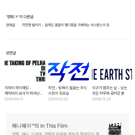
'영화/ㅈ'의 다른글
현재글
작전명 발키리 - 알려진 결말의 핸디캡을 극복하는 서스펜스의 힘
관련글
지하의 하이재킹 -
작전 - 탐욕이 들끓는 주식
지구가 멈추는 날 - 남는
캐릭터의 묘사가 뛰어난
시장의 뒷모습
것은 허무와 공허감 뿐
독창적인 스릴러
2009.06.11
2009.02.02
2008.12.26
페니웨이™의 In This Film
영화, 애니, 드라마, 만화의 리뷰와 정보가 들어있는 개