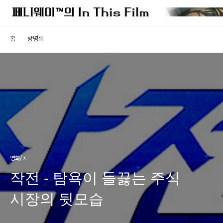
홈
방명록
영화/ㅈ
작전 - 탐욕이 들끓는 주식
시장의 뒷모습