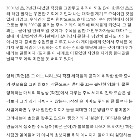
2001년 초, 2년간 다녔던 직장을 그만두고 취직이 되질 않아 한동안 초조
해 하던 필자는 우연한 기회에 지인과 나눈 대화를 계기로 주식이란 것을
알게 되었고, 수식간에 클릭 한방으로도 최대 15%의 수익(하한에서 상한
으로는 무려 30%)을 올리는 주식 거래의 매력에 빠져들게 되었다. 그 결
과는... 굳이 말 안해도 알 것이다. 주식을 접한 개인투자자들의 대다수는
절대 이 '합법적인 투기판'에서 살아남지 못한다. 당연히 필자도 예외는
아니었다. 값비싼 수업료를 치루고 나서야 개미들에게 있어서 주식은 이
기지 못할 게임에 배팅하는 것이라는 진리를 깨닫게 되는 것이 대다수가
내리는 결론이다. (필자를 이 세계로 이끌었던 지인은 자가용 한대값을
날리고도 아직 미련을 못 버리고 있다)
영화 [작전]은 그 어느 나라보다 작전 세력들의 공격에 취약한 한국 증시
의 뒷모습을 그린 최초의 작품으로서 흥미를 끄는 볼만한 영화다. 물론
영화라는 매체의 특성상 [작전]에서 다루는 주식 세계의 진짜 모습은 생
각보다 그리 깊게 다뤄지지 않는다. [작전]은 아마도 주식판 좀 들여다 본
사람이라면 누구나 알만한 이야기들을 최대한 쉬운 방법으로 흥미롭게
그려내는데 초점을 맞추고 있으며 '통정거래'나 '설겆이', 'BPS'같은 일반
인들에게 생소한 주식용어(혹은 은어)가 불쑥불쑥 나오기도 하지만 '아는
사람만 알아들어'가 아니라 초보자를 위해 예시까지 들어가며 설명하는