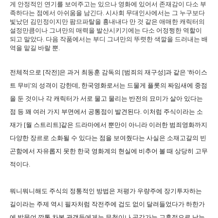
게 안정적인 연기를 보여주고는 있으나 영화에 있어서 존재감이 다소 부
족하다는 점에서 아쉬움을 남긴다. 시사회 무대인사에서는 그 누구보다
빛났던 김민정이지만 팜므파탈을 흉내내다 만 것 같은 애매한 캐릭터의
설정만큼이나 그녀만의 매력을 발산시키기에는 다소 어정쩡한 역할이
되고 말았다. 다음 작품에서는 부디 그녀만의 뚜렷한 색깔을 드러내는 배
역을 맡길 바랄 뿐.
전체적으로 [작전]은 과거 최동훈 감독의 [범죄의 재구성]과 같은 '하이스
트 무비'의 성격이 강한데, 한국영화로서는 드물게 플롯의 짜임새에 중점
을 둔 것이나 각 캐릭터가 서로 물고 물리는 반전의 묘미가 살아 있다는
점 등 꽤 여러 가지 부면에서 공통점이 발견된다. 이처럼 주식이라는 소
재가 [월 스트리트]같은 드라마에서 뿐만이 아니라 이러한 범죄영화까지
다양한 장르로 소화될 수 있다는 점을 보여줬다는 사실은 소재고갈의 빈
곤함에서 자유롭지 못한 한국 영화계의 현실에 비추어 볼 때 상당히 고무
적이다.
뭐니뭐니해도 주식의 정통적인 방법은 저평가 우량주에 장기투자하는
길이라는 주제 역시 필자처럼 작전주에 겁도 없이 달려들었다가 하한가
에 발묶여 깡통 차본 관객들에게는 무척이나 공감가는 교훈점으로 남는