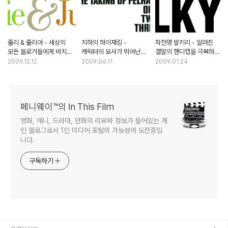
줄리 & 줄리아 - 세상의
지하의 하이재킹 -
작전명 발키리 - 알려진
모든 블로거들에게 바치는
캐릭터의 묘사가 뛰어난
결말의 핸디캡을 극복하는
희망의 이야기
독창적인 스릴러
서스펜스의 힘
2009.12.12
2009.06.11
2009.01.24
페니웨이™의 In This Film
영화, 애니, 드라마, 만화의 리뷰와 정보가 들어있는 개
인 블로그로서 1인 미디어 포털의 가능성에 도전중입
니다.
구독하기