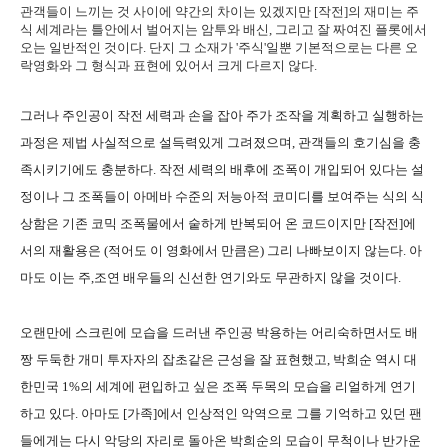
관객들이 느끼는 것 사이에 약간의 차이는 있겠지만 [작전]의 재미는 주
식 세계라는 틀안에서 벌어지는 암투와 배신, 그리고 잘 짜여진 플롯에서
오는 일반적인 것이다. 단지 그 소재가 '주식'일뿐 기본적으로는 다른 오
락영화와 그 형식과 표현에 있어서 크게 다르지 않다.
그러나 주인공이 작전 세력과 손을 잡아 주가 조작을 계획하고 실행하는
과정은 제법 사실적으로 설득력있게 그려졌으며, 관객들의 호기심을 충
족시키기에도 충분하다. 작전 세력의 배후에 조폭이 개입되어 있다는 설
정이나 그 조폭들이 아메바 수준의 저능아적 코미디를 보여주는 식의 식
상함은 기존 코믹 조폭물에서 숱하게 반복되어 온 코드이지만 [작전]에
서의 재활용은 (적어도 이 영화에서 만큼은) 그리 나빠보이지 않는다. 아
마도 이는 주,조연 배우들의 신선한 연기와도 무관하지 않을 것이다.
오랜만에 스크린에 모습을 드러낸 주인공 박용하는 어리숙하면서도 배
짱 두둑한 개미 투자자의 잡초같은 근성을 잘 표현했고, 박희순 역시 대
한민국 1%의 세계에 편입하고 싶은 조폭 두목의 모습을 리얼하게 연기
하고 있다. 아마도 [가족]에서 인상적인 악역으로 그를 기억하고 있던 팬
들에게는 다시 악당의 자리로 돌아온 박희순의 모습이 무척이나 반가운