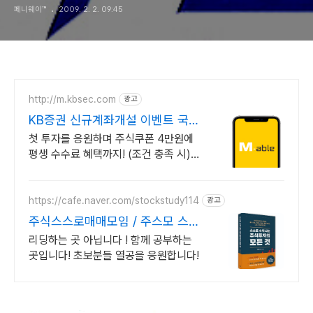
페니웨이™
2009. 2. 2. 09:45
http://m.kbsec.com
광고
KB증권 신규계좌개설 이벤트 국내
주식쿠폰 최대 5만원
첫 투자를 응원하며 주식쿠폰 4만원에
평생 수수료 혜택까지! (조건 충족 시)
KB증권에서 첫 투자 지원받고 평생 수
수료 혜택 받으세요!
https://cafe.naver.com/stockstudy114
광고
주식스스로매매모임 / 주스모 스스
로 공부법을 배웁니다 !
리딩하는 곳 아닙니다 ! 함께 공부하는
곳입니다! 초보분들 열공을 응원합니다!