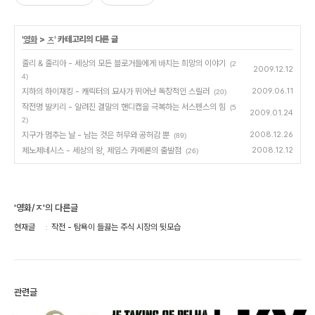
'
영화
>
ㅈ
' 카테고리의 다른 글
줄리 & 줄리아 - 세상의 모든 블로거들에게 바치는 희망의 이야기
(2
2009.12.12
4)
지하의 하이재킹 - 캐릭터의 묘사가 뛰어난 독창적인 스릴러
2009.06.11
(20)
작전명 발키리 - 알려진 결말의 핸디캡을 극복하는 서스펜스의 힘
(5
2009.01.24
2)
지구가 멈추는 날 - 남는 것은 허무와 공허감 뿐
2008.12.26
(89)
제노제네시스 - 세상의 왕, 제임스 카메론의 출발점
2008.12.12
(26)
'영화/ㅈ'의 다른글
현재글
작전 - 탐욕이 들끓는 주식 시장의 뒷모습
관련글