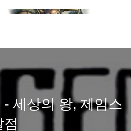
세상의 왕, 제임스
발점