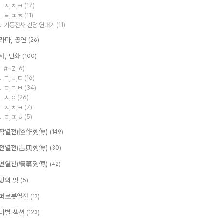
ㅈ,ㅊ,ㅋ
(17)
ㅌ,ㅍ,ㅎ
(11)
기동전사 건담 연대기
(11)
라마, 공연
(26)
서, 만화
(100)
#~Z
(6)
ㄱ,ㄴ,ㄷ
(16)
ㄹ,ㅁ,ㅂ
(34)
ㅅ,ㅇ
(26)
ㅈ,ㅊ,ㅋ
(7)
ㅌ,ㅍ,ㅎ
(5)
작열전(怪作列傳)
(149)
전열전(古典列傳)
(30)
편열전(續篇列傳)
(42)
빙의 맛
(5)
퍼로봇열전
(12)
마별 섹션
(123)