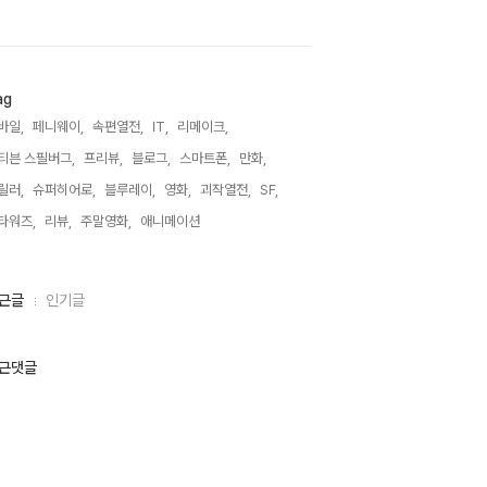
ag
바일,
페니웨이,
속편열전,
IT,
리메이크,
티븐 스필버그,
프리뷰,
블로그,
스마트폰,
만화,
릴러,
슈퍼히어로,
블루레이,
영화,
괴작열전,
SF,
타워즈,
리뷰,
주말영화,
애니메이션,
근글
인기글
근댓글