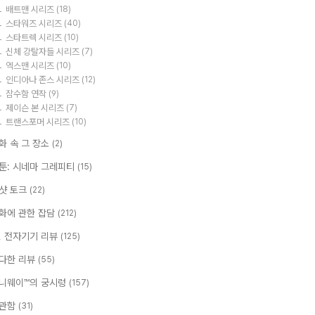
배트맨 시리즈
(18)
스타워즈 시리즈
(40)
스타트렉 시리즈
(10)
신체 강탈자들 시리즈
(7)
엑스맨 시리즈
(10)
인디아나 존스 시리즈
(12)
잠수함 연작
(9)
제이슨 본 시리즈
(7)
트랜스포머 시리즈
(10)
화 속 그 장소
(2)
툰: 시네마 그레피티
(15)
샷 토크
(22)
화에 관한 잡담
(212)
T, 전자기기 리뷰
(125)
다한 리뷰
(55)
니웨이™의 궁시렁
(157)
관함
(31)