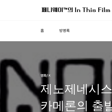
홈
방명록
영화/ㅈ
제노제네시스 - 
카메론의 출