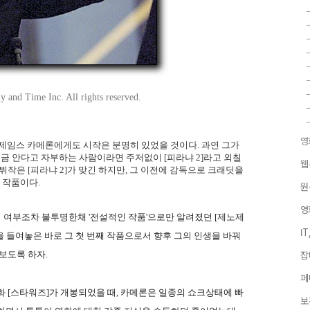
 and Time Inc. All rights reserved.
영
제임스 카메론에게도 시작은 분명히 있었을 것이다. 과연 그가
조금 안다고 자부하는 사람이라면 주저없이 [피라냐 2]라고 외칠
웹
뷔작은 [피라냐 2]가 맞긴 하지만, 그 이전에 감독으로 크래딧을
 작품이다.
원
영
 여부조차 불투명한채 '전설적인 작품'으로만 알려졌던 [제노제
I
 들여놓은 바로 그 첫 번째 작품으로서 향후 그의 인생을 바꿔
보도록 하자.
잡
페
영화 [스타워즈]가 개봉되었을 때, 카메론은 일종의 쇼크상태에 빠
보