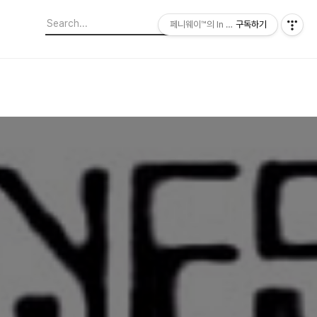
페니웨이™의 In This Film
구독하기