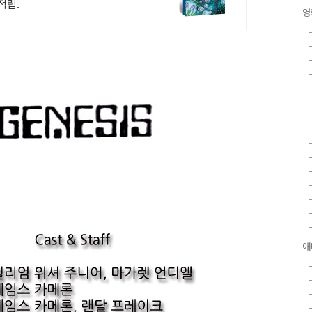
적립.
영
애