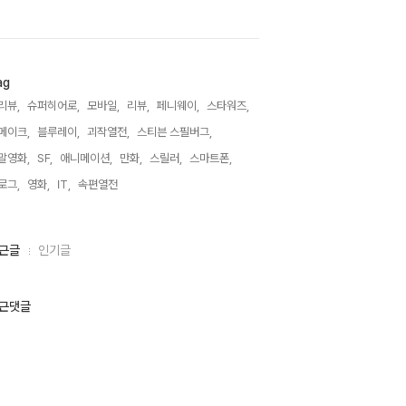
ag
리뷰,
슈퍼히어로,
모바일,
리뷰,
페니웨이,
스타워즈,
메이크,
블루레이,
괴작열전,
스티븐 스필버그,
말영화,
SF,
애니메이션,
만화,
스릴러,
스마트폰,
로그,
영화,
IT,
속편열전,
근글
인기글
근댓글