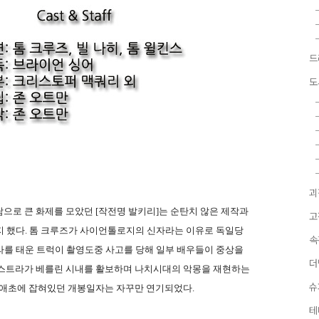
드
도
괴
으로 큰 화제를 모았던 [작전명 발키리]는 순탄치 않은 제작과
고
지 했다. 톰 크루즈가 사이언톨로지의 신자라는 이유로 독일당
속
라를 태운 트럭이 촬영도중 사고를 당해 일부 배우들이 중상을
더
엑스트라가 베를린 시내를 활보하며 나치시대의 악몽을 재현하는
슈
 애초에 잡혀있던 개봉일자는 자꾸만 연기되었다.
테