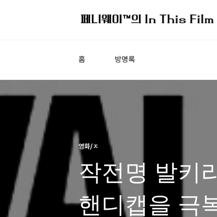
홈
방명록
영화/ㅈ
작전명 발키리
핸디캡을 극