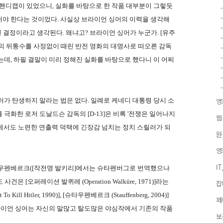
 핸디캡이 있었으니, 실화를 바탕으로 한 작품 대부분이 그렇듯
어야 한다는 것이었다. 사실상 브라이언 싱어의 이력을 생각해
인 결정이라고 생각된다. 왜냐고? 브라이언 싱어가 누군가. [유주
의 뒤통수를 사정없이 때린 반전 영화의 대명사로 떠오른 감독
는데, 하필 결말이 미리 정해진 실화를 바탕으로 했다니 이 어찌
러가 탄생하지 말라는 법은 없다. 일례로 케네디 대통령 당시 소
영
극화한 로저 도날드슨 감독의 [D-13]은 비록 '전쟁은 일어나지
웹
에서도 노련한 연출력 덕택에 긴장감 넘치는 정치 스릴러가 되
원
영
I
타우펜베르크([작전명 발키리]에서는 슈타펜버그로 번역했으나
[오퍼레이션 발퀴레 (Operation Walküre, 1971)]라는
잡
l Hitler, 1990)], [슈타우펜베르크 (Stauffenberg, 2004)]
페
브라이언 싱어는 자신의 말많고 탈도많은 야심작에서 기존의 작품
보