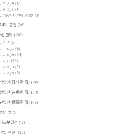
ㅈ,ㅊ,ㅋ
(17)
ㅌ,ㅍ,ㅎ
(11)
기동전사 건담 연대기
(11)
라마, 공연
(26)
서, 만화
(100)
#~Z
(6)
ㄱ,ㄴ,ㄷ
(16)
ㄹ,ㅁ,ㅂ
(34)
ㅅ,ㅇ
(26)
ㅈ,ㅊ,ㅋ
(7)
ㅌ,ㅍ,ㅎ
(5)
작열전(怪作列傳)
(149)
전열전(古典列傳)
(30)
편열전(續篇列傳)
(42)
빙의 맛
(5)
퍼로봇열전
(12)
마별 섹션
(123)