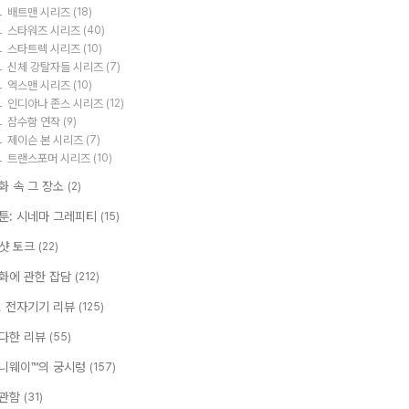
배트맨 시리즈
(18)
스타워즈 시리즈
(40)
스타트렉 시리즈
(10)
신체 강탈자들 시리즈
(7)
엑스맨 시리즈
(10)
인디아나 존스 시리즈
(12)
잠수함 연작
(9)
제이슨 본 시리즈
(7)
트랜스포머 시리즈
(10)
화 속 그 장소
(2)
툰: 시네마 그레피티
(15)
샷 토크
(22)
화에 관한 잡담
(212)
T, 전자기기 리뷰
(125)
다한 리뷰
(55)
니웨이™의 궁시렁
(157)
관함
(31)