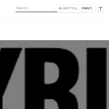
페니웨이™의 In This Film
구독하기