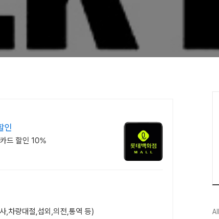
할인
카드 할인 10%
행사,차량대절,섭외,의전,통역 등)
Al