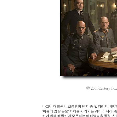
ⓒ 20th Century Fox.
바그너 대표곡 니벨룽겐의 반지 중 '발키리의 비행
'히틀러 암살 음모' 자체를 가리키는 것이 아니라,
하기 위해 베를린에 주둔하는 예비병력을 동원, 치