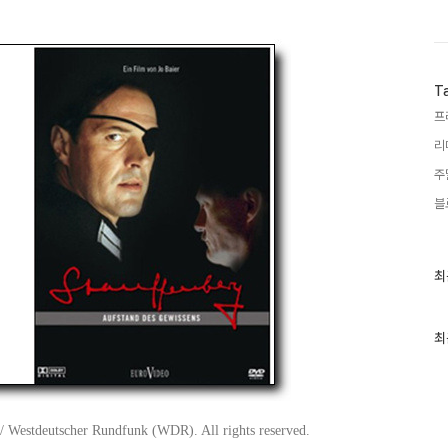
T
프
리
주
블
최
최
근
글
과
인
최
기
글
/ Westdeutscher Rundfunk (WDR). All rights reserved.