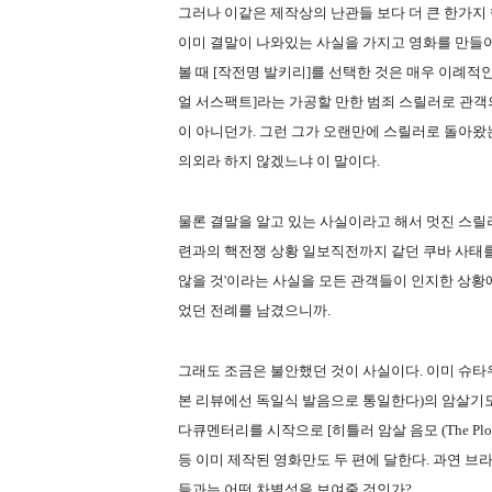
그러나 이같은 제작상의 난관들 보다 더 큰 한가지
이미 결말이 나와있는 사실을 가지고 영화를 만들
볼 때 [작전명 발키리]를 선택한 것은 매우 이례적
얼 서스팩트]라는 가공할 만한 범죄 스릴러로 관객
이 아니던가. 그런 그가 오랜만에 스릴러로 돌아왔
의외라 하지 않겠느냐 이 말이다.
물론 결말을 알고 있는 사실이라고 해서 멋진 스릴
련과의 핵전쟁 상황 일보직전까지 같던 쿠바 사태를 
않을 것'이라는 사실을 모든 관객들이 인지한 상황
었던 전례를 남겼으니까.
그래도 조금은 불안했던 것이 사실이다. 이미 슈
본 리뷰에선 독일식 발음으로 통일한다)의 암살기도 사건은 
다큐멘터리를 시작으로 [히틀러 암살 음모 (The Plot To Kil
등 이미 제작된 영화만도 두 편에 달한다. 과연 
들과는 어떤 차별성을 보여줄 것인가?