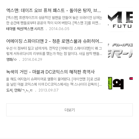
르드를 보여주긴 하지만 주된 배경이 지구라는 점을 생각하면 [어벤져
스]의 후속편 [엑스맨: 데이즈 오프 퓨쳐 패스트](이하 엑스맨 DOFP)
스] 기반의 마블 작품들은 지구에서 벌어지는 한정적인 세계를 다루었
는 ..
엑스맨: 데이즈 오브 퓨쳐 패스트 - 돌아온 탕자, 브라
다해도 무방하지요. 제목처럼 [가디언즈 오브 갤럭시]는 은하계를 수
이언 싱어의 속죄
[엑스맨] 프렌차이즈의 성공적인 발판을 만들어 놓은 브라이언 싱어는
호하는 슈퍼히어로들의 이야기입니다. 그렇다해도 그리 거창한 건 아
한 순간에 팬들로부터 공공의 적이 되어 버렸다. [엑스맨 3]를 외면한
니에요. 주인공인 스타로드를 비롯해 자객 가모라, 바운티 헌터인 로켓
채 스탭과 배우를 몽땅 데리고 [슈퍼맨 리턴즈]를 만들러 가버린 것이
테마별 섹션/엑스맨 시리즈
2014.06.05
과 그루트, 그리고 복수심에 불타는 드랙스 등 ‘가디언즈 오브 갤럭
다. 결국 감독이 바뀐 [엑스맨] 3부작은 어정쩡한 결말을 맺었고, 이어
시’를 형성하는 개개인은 일반적인 마블 히어로의 영웅상과는 거리가
서 스핀오프인 [엑스맨 탄생 : 울버린]의 실패로 [갬빗]과 [엑스맨 오리
멉니다. 하나같이 슬픈 과거와 사연을 지닌 인물..
어메이징 스파이더맨 2 - 청춘 로맨스물과 슈퍼히어
진: 매그니토]의 계획이 좌초되면서 싱어의 이탈 이후 벌어진 일들에
로 영화의 만남
우선 이 점부터 짚고 넘어가자. 전작인 [어메이징 스파이더맨]이 왜 그
대한 모든 비난이 그에게 쏟아졌다. [엑스맨: 퍼스트 클래스]가 꺼져가
렇게 서두르다시피 리부트를 했는가 하는 점 말이다. 사실 원작 팬들의
던 [엑스맨] 프렌차이즈의 불씨를 살렸을 때 브라이언 싱어를 칭찬한
반응이 어떠했는가를 떠나 샘 레이미의 3부작은 그 자체만으로도 일
영화/ㅇ
2014.04.29
이는 거의 없었다. 그가 제작과 각본에 직접적으로 참여했음에도 [엑
종의 성역을 만들어 놓았고, 토비 맥과이어를 떠난 피터 파커는 가히
스맨: 퍼스트 클래스]의 공은 온전히 매튜 본에게로 돌아갔다. 한술 더
상상하기 힘든 상황에도 이러한 여운이 채 가시기도 전에 감독과 배우
떠서 [엑스맨: ..
녹색의 거인 - 마블과 DC코믹스의 해적판 흑역사
를 모조리 갈아 치워버렸다. 문제는 판권 때문이다. 어렵사리 [스파이
올 해도 여지없이 슈퍼히어로 열풍이 불어왔다. [아이언맨 3]로 선공
더맨]의 판권을 가져 온 소니측에서 일정 기간내에 영화를 만들어내지
을 날린 마블 코믹스에 이어 DC코믹스에서는 잭 스나이더 감독의 [맨
못하면 판권이 마블에게 귀속되어 버린다는 사실 때문에 무리를 해서
오브 스틸]로 반격에 나섰고, 이에 질세라 다시 [더 울버린], [토르 2:
도서, 만화/ㄱ,ㄴ,ㄷ
2013.09.07
라도 리부트를 해야 했던 것이다. [어벤져스]의 대성공 이후 애물단지
다크월드]로 마블의 공세가 이어진다. 이렇듯 슈퍼히어로의 세계에서
취급당하던 캡틴 아메라카도 승승장구하는 마당에 마블의 메인 캐릭
DC와 마블의 엎치락 뒤치락하는 광경은 당분간 계속될 듯 하다. 슈퍼
터인 스파이더맨을 그대로 빼앗길 수는 없는..
히어로 영화들이 트렌드가 되자 한국에서는 언제부터인가 자연스럽게
더보기
이들 히어로물의 원작이 되었던 그래픽노블이 속속 발간되기에 이르
렀다. 그야말로 '홍수'라는 표현외엔 달리 할말이 없을 법한 일본 만화
의 범람 외에 또 하나의 외산 만화들이 우리 만화계의 토향을 잠식하고
있는 것이다. 뭐 그간 너무 천편일률적인 일본 만화에 식상해 하는 독
자들이라면 이러한 다변화가 반..