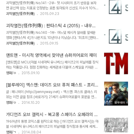
환의 총체적 난국 (2부)
괴작열전(怪作列傳) No.141 -2부- 첫 시사회의 초기 반응을 보자
인 것일까? 현 상황을 보면 호불호는 상당히 극명하게 나타난다. 별로
면 공신력 있는 지표로 인정받는 로튼 토마토의 신선도 지수가 10%를
좋은 징후는 아니다. 완성도에 대한 부분은 대체로 호의적이지만 영화
찍는 등 굉장히 불안한 출발을 보인 건 충분히 예상 가능한 상황이었습
괴작열전(怪作列傳)
2015.09.23
의 결말이나 방향에 대한 설왕설래가 오갔던 [캡틴 아메리카: 시빌 워]
니다. 각 사이트에서는 "판타스틱 4%를 찍는건 시간문제겠네"라는
와는 양상이 다르다. 일단 브라이언 싱어의 연출력에 대한 의문부호가
반응에서부터 "드디어 [그린랜턴]을 능가할 영화가 나왔구나", "이 영
가장 많이 떠오른다. ..
괴작열전(怪作列傳) : 판타스틱 4 (2015) - 내우외
화의 최고 명장면은 시작할 때 뜨는 마블 로고다"라는 등 박스오피스
환의 총체적 난국 (1부)
괴작열전(怪作列傳) No.140 -1부- 어느덧 제시카 알바를 앞세운
가 초토화될 분위기로 무르익습니다. 이렇게 시사회 직후 회의적인 반
영화 [판타스틱 4]가 나온지도 10년이나 지났습니다. '최초의 [판타스
응이 치솟고 있음에도 영화가 개봉하기 직전 각본가 사이먼 킨버그는
틱 4]' 영화로부터는 21년이나 지났고요. 세월 참 빠르지요? 특히
괴작열전(怪作列傳)
2015.09.15
EW와의 인터뷰에서 이렇게 말합니다. '“I am proud of it, It’s not
1994년판 [판타스틱 4]의 기구한 운명에 대해서는 지난번 괴작열전
a disaster. It’s a good movie." (난 이 작품이 자랑스럽..
에서 다루게 되었는데요(바로가기), 이 무슨 운명의 장난인가! 21년 후
앤트맨 - 미시적 영역에서 찾아낸 슈퍼히어로의 재미
에 이를 능가할 괴작이 다시 한번 등장할 줄은 로저 코만 옹도 몰랐을
[앤트맨]은 MCU(마블 시네마틱 유니버스) 페이즈2의 피날레를 장식
겁니다. (괴작열전 최초로 원작, 리메이크 모두 등극했다능!!) 최근 마
하는 작품입니다. 점점 진화하는 세계관과 더불어 스케일을 키워온 마
블 시네마틱 유니버스가 헐리우드 영화판의 황금알을 낳는 거위가 되
블 영화를 생각할때 [앤트맨]은 꽤 이질적인 느낌을 줍니다. 아무리 원
영화/ㅇ
2015.09.10
어버리면서 DC코믹스 진영은 물론이고 마블 캐릭터의 일부 판권을
작에서 어벤저스의 오리지널 캐릭터에 포함된다고 하더라도 현 시점
소유한 다른 영화사들도 슈퍼히어로 영화만들기에 올인하는 형국입니
에서 앤트맨을 투입할 필요가 있을까하는 의문을 갖게되는 것도 부인
다. 일단 마블이 직접 주도하..
[블루레이] 엑스맨: 데이즈 오브 퓨쳐 패스트 - 프리퀄
할 순 없지요. 일단 [어벤져스]를 떼어 놓고 [앤트맨]에만 집중해보도
과 시퀄의 매혹적인 결합
글 : 페니웨이 (http://pennyway.net) • 엑스맨: 퍼스트 클래스 리
록 합시다. [앤트맨]은 범죄자의 길에서 벗어나 (사실 그 범죄라는 것
뷰는 이전 글을 참조 (바로가기) 21세기 슈퍼히어로물의 포문을 연
도 따지고 보면 명분있는 의적질에 가깝습니다만...) 제대로 된 아버지
[엑스맨] 프렌차이즈는 오리지널 3부작을 포함해 2편의 [울버린] 스
영화/ㅇ
2014.10.20
가 되고자 하는 한 소시민의 이야기입니다. 어찌어찌하다보니 하워드
핀오프, 그리고 프리퀄과 리부트를 겸한 [엑스맨: 퍼스트 클래스] 등 6
스타크와는 대척점에 있던 행크 핌 박사의 마수(?)에 걸려들어 슈퍼히
편에 달한다. 여기에 최근작 [엑스맨: 데이즈 오브 퓨쳐 패스트]까지
어로가 되는 과정을 그리고 있지요. 내..
가디언즈 오브 갤럭시 - 복고풍 스페이스 오페라의 귀
하면 장장 7편이나 되는 장수 시리즈인데, 문제는 이 시리즈에 관여한
환
1969년의 동명 코믹스를 원작으로 하는 [가디언즈 오브 갤럭시]는 마
감독만 해도 5명이란 점이다. 설정의 충돌과 뒤틀린 연대순, 여러모로
블 시네마틱 유니버스의 페이즈2의 피날레를 장식함과 동시에 세계관
뒤죽박죽이 되어버린 시리즈를 재정립하기 위해서는 교통정리가 필요
을 확장하는 기로에 놓인 작품입니다. 비록 [토르]의 세계관이 아스가
영화/ㄱ
2014.08.04
한 시점이다. 호평과 함께 수월하게 새 판을 짰던 [엑스맨: 퍼스트 클래