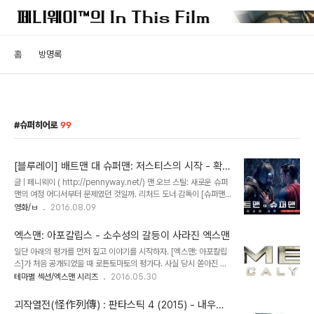
홈
방명록
슈퍼히어로
99
[블루레이] 배트맨 대 슈퍼맨: 저스티스의 시작 - 확장
판과 극장판의 차이
글 | 페니웨이 ( http://pennyway.net/) 맨 오브 스틸: 새로운 슈퍼
맨의 여정 어디서부터 문제였던 것일까. 리처드 도너 감독이 [슈퍼맨
2]에서 하차하고 리처드 래스터가 그 뒤를 이어 받으면서 부터였을까.
영화/ㅂ
2016.08.09
아니면 판권이 캐논사에 팔려나가 역대급 괴작인 [슈퍼맨 4: 최강의
적]이 탄생한 그 순간이었을까. 그것도 아니면 팀 버튼의 [슈퍼맨 라이
엑스맨: 아포칼립스 - 소수성의 갈등이 사라진 엑스맨
브즈]가 좌초될 때부터 였을까. DC의 간판 히어로 ‘슈퍼맨’의 영화화
일단 아래의 평가를 먼저 짚고 이야기를 시작하자. [엑스맨: 아포칼립
는 꽤 오랫동안 방향을 잡지 못하고 흔들리고 있었다. 특히나 브라이언
스]가 처음 공개되었을 때 로튼토마토의 평가다. 사실 당시 쏟아진 미
싱어가 [엑스맨]을 버리면서까지 만들고 싶어했던 팬심 가득한 헌정작
국 언론의 평가는 참혹했다. ‘[엑스맨 3]이 [엑스맨: 퍼스트 클래스]처
테마별 섹션/엑스맨 시리즈
2016.05.30
[슈퍼맨 리턴즈]는 기대 이하의 흥행성적으로 시리즈의 존속 여부를
럼 보이게 만들어 놓은 영화’라는 평은 가히 충격적이었다. ‘약은 약사
위태롭게 만들었다. (그럼에도 현재 로튼토마토 메타지수는 76%로
에게 [엑스맨]은 싱어에게’라는 우스개소리가 헛소리로 뒤바뀌는 순간
그리 나쁘지..
괴작열전(怪作列傳) : 판타스틱 4 (2015) - 내우외
이었다. 과연 [엑스맨: 아포칼립스]는 [엑스맨] 시리즈 중 희대의 졸작