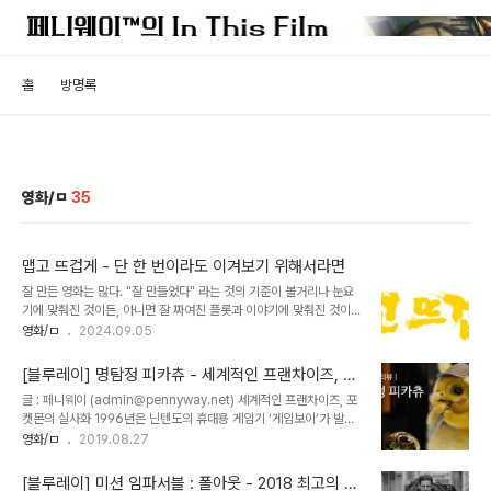
홈
방명록
영화/ㅁ
35
맵고 뜨겁게 - 단 한 번이라도 이겨보기 위해서라면
잘 만든 영화는 많다. "잘 만들었다" 라는 것의 기준이 볼거리나 눈요
기에 맞춰진 것이든, 아니면 잘 짜여진 플롯과 이야기에 맞춰진 것이
든, 아니면 빌드업이 탄탄한 캐릭터에 초점을 맞춘 것이든 고만고만한
영화/ㅁ
2024.09.05
영화들의 홍수 속에서도 재미를 주는 영화는 여전히 많다.하지만 가슴
을 뜨겁게 달구는 영화는 그리 많지 않은 것 같다. 흔히 수작이라고 생
[블루레이] 명탐정 피카츄 - 세계적인 프랜차이즈, 포
각하는 영화들은 간간히 보게 되어도 가슴이 끓어올라 나도 모르게 두
켓몬의 실사화
글 : 페니웨이 (admin@pennyway.net) 세계적인 프랜차이즈, 포
손을 불끈 쥐게 만드는 그런 영화를 본 게 언제 인지도 잘 기억나지 않
켓몬의 실사화 1996년은 닌텐도의 휴대용 게임기 ‘게임보이’가 발매
는다.근데 최근에 생각지도 못한 곳에서 그런 영화를 만났다. 넷플릭
된 지 7년이 되어 가던 해였다. 슬슬 다음 세대로의 기종 전환을 생각
영화/ㅁ
2019.08.27
스, 그리고 대만영화를. 제목은 다소 촌스런 [맵고 뜨겁게]다.이 영화
하던 닌텐도 측은 전혀 예상치 못한 킬러 콘텐츠를 만나면서 이 계획을
는 안도 사쿠라 주연의 일본영화 [백엔의 사랑]을 리메이크한 작품이
뒤로 미루게 된다. 바로 [포켓몬스터] 덕분이었다. 소리 소문 없이 조
다. 원작의 명성도 명성이지만 현..
[블루레이] 미션 임파서블 : 폴아웃 - 2018 최고의 에