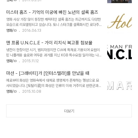
영화/ㅁ
2017.03.31
서둘러 달려갔지만 이미 형은 고인이 되었다. 형의 장례를 치르는 일만
종교 영화의 틀을 벗어나 관객들의 흥미를 충족시키는 영화는 단연
으로도 복잡한데, 미성년자인 조카의 후견인이 되야 할 판이다. 은둔하
[미션]이라 하겠다. 이미 30년이나 지난 작품임에도 촬영, 음악, 연기
듯 살아가던 남..
미스터 홈즈 - 기억의 미궁에 빠진 노년의 셜록 홈즈
등 뭐 하나 촌스럽거나 후달리지 않는 견고한 완성도를 바탕으로 속죄
영화 사상 가장 많이 등장한 캐릭터인 셜록 홈즈는 최근까지도 다양한
와 구원, 인류애와 정의 사이에서 갈등하는 남자들의 모습을 감동적으
모습으로 리모델링되고 있습니다. 토니 스타크를 셜록화시킨 로다주
로 그려낸 걸작이다. 이미 본 작품에 대해서는 리마스터링판 블루레이
의 [셜록 홈즈]나 고성능 소시오패스의 성향에 초점을 둔 베네딕트 컴
영화/ㅁ
2016.06.13
리뷰(바로가기)를 통해 충분히 언급한 바, 재개봉을 맞이해 극장에서
버배치의 [셜록] 등은 사냥모를 쓰고 파이프 담배를 문 중년의 신사와
영화를 다시 감상하며 느꼈던 몇 가지 부면에 초점을 맞춰본다. 1.워낙
는 거리가 먼 모습들이죠. 여기에 또 한 명의 배우가 홈즈로 변신을 시
오래된 작품이기도 하지만..
맨 프롬 U.N.C.L.E - 가이 리치식 복고풍 첩보물
도합니다. 바로 간달ㅍ… 아니 미스터 매그니토 이안 맥켈런 경입니다.
냉전이 한창이던 시기, 범죄자였지만 CIA에 특채로 기용되어 요원이
이 배우의 연륜에서 느껴지듯이 이안 맥컬린이 연기한 홈즈는 사건 현
된 나폴레옹 솔로와 어두운 과거를 지닌 KGB 특수요원 일리야는 나치
장을 헤집는 무적의 명탐정이 아니라 조용한 시골로 은퇴한 노년의 홈
잔당의 핵무기 개발을 막기 위해 초유의 공동작전을 펼치게 됩니다. 그
영화/ㅁ
2015.11.12
즈입니다. 원전이 된 소설은 아서 코난 도일의 소설이 아니라 미치 컬
리고 조력자로서 악당들에게 잡혀있는 핵무기 과학자의 딸 개비가 합
린의 [셜록 홈즈의 마지막 날들]이죠. 이 영화에서는 왓슨과 허드슨 부
류하게 되지요. 각기 다른 목적과 국적을 지닌 이들의 팀웍은 초반부터
인도 없고, 배경도 베이커가 221B..
마션 - [그래비티]가 [인터스텔라]를 만났을 때
삐걱대기 시작합니다. 007 시리즈가 한창 위세를 떨칠 당시, 국내에
예로부터 화성은 영화속에서 대체로 생명체가 존재하는 행성으로 묘
서는 또 하나의 첩보물 시리즈 '0011 나폴레옹 솔로'가 인기를 끌었습
사되었습니다. [토탈리콜]의 화성은 인류의 미래 거주지로 반란군과
니다. 주로 단독 임무를 수행하는 제임스 본드와는 달리 나폴레옹 솔로
독재자의 충돌이 그려지는 세계로 묘사되었고, [둠], [레드 플래닛],
영화/ㅁ
2015.10.08
와 단짝인 파트너 일리야 쿠리야킨과 함께 좋은 케미를 보여준 일종의
[미션 투 마스], [화성의 유령들]은 모두 화성을 생명체가 사는 곳이거
버디물이었지요. 사실 TV시리즈로 제작된 이 작품은 국내에선 [0011
나 인간이 이주해 살고 있는 곳으로 소개했었죠. 그래서인지 화성이라
나폴레옹 솔로: 특급작전]..
는 곳은 뭔가 진중한 탐사의 영역이라기 보다는 음모와 서스펜스가 넘
더보기
치는 상상의 장소로 활용된 것이 사실입니다. 앤디 위어의 장편소설을
영화화 한 [마션]은 이러한 화성의 공상적인 심상을 과감히 버리고 최
근 [그래비티], [인터스텔라]에서 시도되고 있는 리얼리즘적인 SF를
지향하는 작품입니다. 말하자면 [그래비티]의 [인터스텔라] 버전이라
고 보면 딱 맞습니다. 그렇다고 유행..