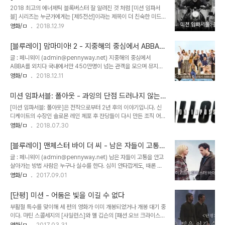
용히 발매를 시작한 [포켓몬스터]는 초등학생들을 중심으로 입소문을
너제틱 블록버스터
2018 최고의 에너제틱 블록버스터 잘 알려진 것 처럼 [미션 임파서
타면서 돌풍을 일으켰다. 게임이 대성공할 조짐을 보이자, 미디어 팩토
블] 시리즈는 누군가에게는 [제5전선]이라는 제목이 더 친숙한 미드
리라는 회사에서 또 하나의 히트 상품을 개발하는데, 아마 이 글을 보
를 원작으로 한 작품이다. 1966년부터 1973년까지 냉전시대를 대표
영화/ㅁ
2018.12.19
는 분들 가정에도 있을 지 모를 ‘포켓몬 트레이딩 카드’다. 게임보이용
하는 첩보극으로 위상을 떨쳤고, 1988년부터 1990년까지 다시금 새
과는 달리 독자적인 게임 룰을 채택한 포켓몬카드는 오늘날까지 카드
로운 시즌(국내에서는 [돌아온 제5전선]으로 방영)이 제작되어 총 9
자체만으로도 수집가들..
[블루레이] 맘마미아! 2 - 지중해의 중심에서 ABBA를
개의 시즌이 제작된 불세출의 드라마다. 워낙 명성이 자자한 작품을 영
외치다
글 : 페니웨이 (admin@pennyway.net) 지중해의 중심에서
화로 옮긴다는 것은 적잖은 부담일 터. 랄로 쉬프린의 테마와 함께도화
ABBA를 외치다 국내에서만 450만명이 넘는 관객을 모으며 뮤지컬
선이 타 들어가는 오프닝 시퀀스, 복제 가면, 5초후에 자동 파기되는
영화로서는 이례적으로 대박을 터트린 [맘마미아!]가 개봉된지도 10
영화/ㅁ
2018.12.11
메시지 플레이어 등 [제5전선]의 시그니쳐를 들여왔지만, 제작과 주연
년이 지났다. 동명의 원작 뮤지컬이 워낙 유명하기 때문에 오히려 비교
을 겸했던 톰 크루즈는 이 전설의 드라마를 온전히 자기 것으로 만들기
우위를 논함에 있어 영화 쪽이 더 많은 핸디캡을 가지고 있었지만 메릴
위해 첫 번째 극장판에서 (..
미션 임파서블: 폴아웃 - 과잉의 단점 드러나지 않는
스트립을 비롯한 주조연의 탄탄한 연기와 그리스 휴양지의 환상적인
완벽한 씨퀄
[미션 임파서블: 폴아웃]은 전작으로부터 2년 후의 이야기입니다. 신
풍경이 탄성을 자아내는 가운데, 스웨덴의 인기그룹 ABBA의 히트곡
디케이트의 수장인 솔로몬 레인 체포 후 잔당들이 다시 만든 조직 어포
이 내러티브와 접목되어 ‘매우 특별한’ 뮤지컬 영화를 완성시켰다. 이
스틀과 싸운다는 내용이죠. 시리즈 최초의 연작구성으로서 말하자면
영화/ㅁ
2018.07.30
제 10년만에 돌아온 [맘마미아! 2]는 고인이 된 엄마로부터 호텔을 이
[007 카지노 로얄]에서 [007 퀀텀 오브 솔러스]로 이어지는 것과
어받은 소피(아만다 사이프리드 분)가 재개장 파티에 사람들을 초대하
비슷합니다. 사실 [고스트 프로토콜]과 [로그 네이션]도 느슨하게 이어
는 것으로 시작된다. 그러나 상황..
[블루레이] 맨체스터 바이 더 씨 - 남은 자들이 고통을
지긴 했습니다만 이번엔 완벽한 씨퀄입니다. 개인적으로 [미션 임파서
안고 살아가는 방법
글 : 페니웨이 (admin@pennyway.net) 남은 자들이 고통을 안고
블] 시리즈의 생명력이 6편까지 이어질 수 있었던 건 매 편마다 감독
살아가는 방법 사람은 누구나 실수를 한다. 심히 안타깝게도, 때론 의
을 교체해 시리즈의 개성을 부여해 온 점이 크다고 생각합니다. 2편이
도치 않은 그 실수가 한 사람의 일생을 완전히 파괴시키기도 한다. 여
영화/ㅁ
2017.09.01
상당히 튀는 작품이었음에도 돌이켜 보면 살상력이 대폭 증가한 이단
기 한 남자가 있다. 보스턴에서 아파트 관리일을 하면서 반지하의 궁색
헌트의 캐릭터를 만드는 면에서 2편의 의미도 무시할 수 없거든요. 3
한 방에서 혼자 살아가는 그에게는 친한 친구도, 덕담을 나눌 이웃도
편의 J.J 애이브람스는 1편과 ..
[단평] 미션 - 어둠은 빛을 이길 수 없다
없다. 아니, 그 자신이 스스로를 고립시키고 있는 것 같다. 그의 삶은
부활절 특수를 맞이해 세 편의 영화가 이미 개봉되었거나 개봉 대기 중
한 마디로 무색무취에 가깝다. 그런 남자에게 작은 변화가 찾아온다.
이다. 마틴 스콜세지의 [사일런스]와 멜 깁슨의 [패션 오브 크라이스
고향 ‘맨체스터 바이 더 씨’에 살고 있는 형이 위독하다는 소식을 듣고
트], 그리고 롤랑 조페의 [미션]이다. 세 편 다 내공 충만한 작품이지만