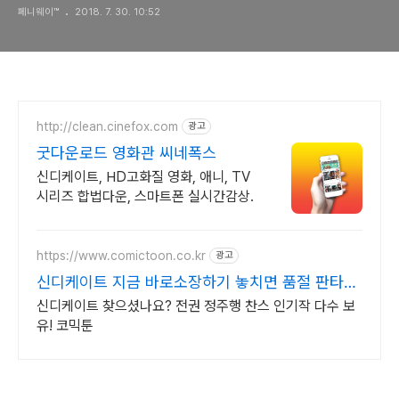
페니웨이™
2018. 7. 30. 10:52
http://clean.cinefox.com
광고
굿다운로드 영화관 씨네폭스
신디케이트, HD고화질 영화, 애니, TV
시리즈 합법다운, 스마트폰 실시간감상.
https://www.comictoon.co.kr
광고
신디케이트 지금 바로소장하기 놓치면 품절 판타지
전권세트
신디케이트 찾으셨나요? 전권 정주행 찬스 인기작 다수 보
유! 코믹툰