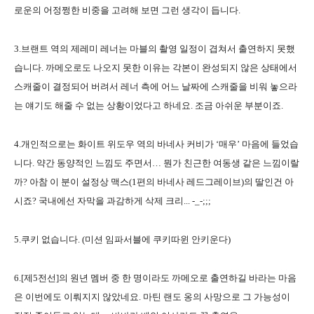
로운의 어정쩡한 비중을 고려해 보면 그런 생각이 듭니다.
3.브랜트 역의 제레미 레너는 마블의 촬영 일정이 겹쳐서 출연하지 못했
습니다. 까메오로도 나오지 못한 이유는 각본이 완성되지 않은 상태에서
스캐줄이 결정되어 버려서 레너 측에 어느 날짜에 스캐줄을 비워 놓으라
는 얘기도 해줄 수 없는 상황이었다고 하네요. 조금 아쉬운 부분이죠.
4.개인적으로는 화이트 위도우 역의 바네사 커비가 ‘매우’ 마음에 들었습
니다. 약간 동양적인 느낌도 주면서… 뭔가 친근한 여동생 같은 느낌이랄
까? 아참 이 분이 설정상 맥스(1편의 바네사 레드그레이브)의 딸인건 아
시죠? 국내에선 자막을 과감하게 삭제 크리... -_-;;;
5.쿠키 없습니다. (미션 임파서블에 쿠키따윈 안키운다)
6.[제5전선]의 원년 멤버 중 한 명이라도 까메오로 출연하길 바라는 마음
은 이번에도 이뤄지지 않았네요. 마틴 랜도 옹의 사망으로 그 가능성이