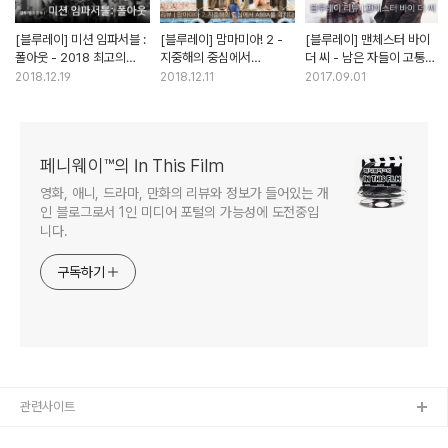
[블루레이] 미션 임파서블 :
[블루레이] 맘마미아! 2 -
[블루레이] 맨체스터 바이
폴아웃 - 2018 최고의
지중해의 중심에서
더 씨 - 남은 자들이 고통을
에너제틱 블록버스터
ABBA를 외치다
안고 살아가는 방법
2018.12.19
2018.12.11
2017.09.01
페니웨이™의 In This Film
영화, 애니, 드라마, 만화의 리뷰와 정보가 들어있는 개
인 블로그로서 1인 미디어 포털의 가능성에 도전중입
니다.
구독하기
관련사이트