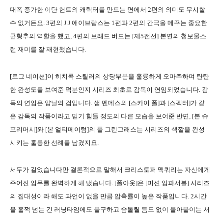
대폭 증가한 이단 헌트의 캐릭터를 만드는 면에서 2편의 의미도 무시할
수 없거든요. 3편의 J.J 애이브람스는 1편과 2편의 간극을 메꾸는 중요한
균형추의 역할을 했고, 4편의 브래드 버드는 [제5전선] 본연의 첩보물스
런 재미를 잘 재현했습니다.
[로그 네이션]이 히치콕 스릴러의 상당부분을 훌륭하게 오마주하며 탄탄
한 완성도를 보여준 덕분인지 시리즈 최초로 감독이 연임되었습니다. 감
독의 연임은 양날의 검입니다. 샘 멘데스의 [스카이 폴]과 [스펙터]가 같
은 감독의 작품이라고 믿기 힘들 정도의 다른 모습을 보여준 반면, [본 슈
프리머시]와 [본 얼티메이텀]의 폴 그린그래스는 시리즈의 색깔을 완성
시키는 훌륭한 선례를 남겼지요.
서두가 길었습니다만 결론적으로 말해서 크리스토퍼 맥쿼리는 자신에게
주어진 임무를 완벽하게 해 냈습니다. [폴아웃]은 [미션 임파서블] 시리즈
의 집대성이라 해도 과언이 없을 만큼 압축률이 높은 작품입니다. 2시간
을 훌쩍 넘는 긴 러닝타임에도 불구하고 숨돌릴 틈도 없이 몰아붙이는 서