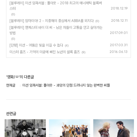
[블루레이] 미션 임파서블 : 폴아웃 - 2018 최고의 에너제틱 블록버
스터
2018.12.19
(0)
[블루레이] 맘마미아! 2 - 지중해의 중심에서 ABBA를 외치다
2018.12.11
(0)
[블루레이] 맨체스터 바이 더 씨 - 남은 자들이 고통을 안고 살아가는
방법
2017.09.01
(0)
[단평] 미션 - 어둠은 빛을 이길 수 없다
2017.03.31
(4)
미스터 홈즈 - 기억의 미궁에 빠진 노년의 셜록 홈즈
2016.06.13
(9)
'영화/ㅁ'의 다른글
현재글
미션 임파서블: 폴아웃 - 과잉의 단점 드러나지 않는 완벽한 씨퀄
관련글