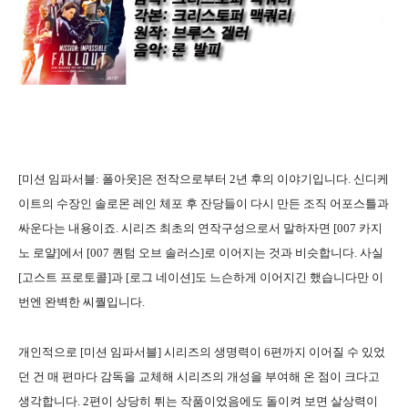
[미션 임파서블: 폴아웃]은 전작으로부터 2년 후의 이야기입니다. 신디케
이트의 수장인 솔로몬 레인 체포 후 잔당들이 다시 만든 조직 어포스틀과
싸운다는 내용이죠. 시리즈 최초의 연작구성으로서 말하자면 [007 카지
노 로얄]에서 [007 퀀텀 오브 솔러스]로 이어지는 것과 비슷합니다. 사실
[고스트 프로토콜]과 [로그 네이션]도 느슨하게 이어지긴 했습니다만 이
번엔 완벽한 씨퀄입니다.
개인적으로 [미션 임파서블] 시리즈의 생명력이 6편까지 이어질 수 있었
던 건 매 편마다 감독을 교체해 시리즈의 개성을 부여해 온 점이 크다고
생각합니다. 2편이 상당히 튀는 작품이었음에도 돌이켜 보면 살상력이