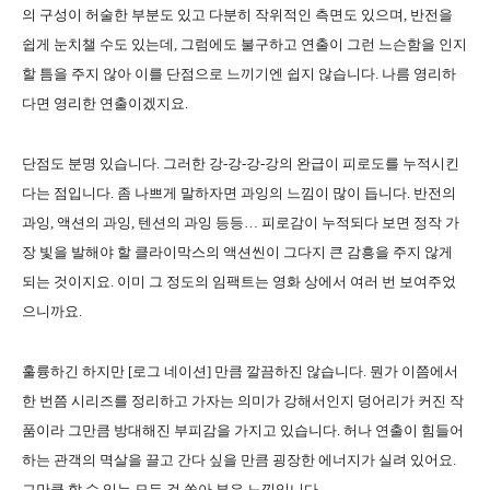
의 구성이 허술한 부분도 있고 다분히 작위적인 측면도 있으며, 반전을
쉽게 눈치챌 수도 있는데, 그럼에도 불구하고 연출이 그런 느슨함을 인지
할 틈을 주지 않아 이를 단점으로 느끼기엔 쉽지 않습니다. 나름 영리하
다면 영리한 연출이겠지요.
단점도 분명 있습니다. 그러한 강-강-강-강의 완급이 피로도를 누적시킨
다는 점입니다. 좀 나쁘게 말하자면 과잉의 느낌이 많이 듭니다. 반전의
과잉, 액션의 과잉, 텐션의 과잉 등등… 피로감이 누적되다 보면 정작 가
장 빛을 발해야 할 클라이막스의 액션씬이 그다지 큰 감흥을 주지 않게
되는 것이지요. 이미 그 정도의 임팩트는 영화 상에서 여러 번 보여주었
으니까요.
훌륭하긴 하지만 [로그 네이션] 만큼 깔끔하진 않습니다. 뭔가 이쯤에서
한 번쯤 시리즈를 정리하고 가자는 의미가 강해서인지 덩어리가 커진 작
품이라 그만큼 방대해진 부피감을 가지고 있습니다. 허나 연출이 힘들어
하는 관객의 멱살을 끌고 간다 싶을 만큼 굉장한 에너지가 실려 있어요.
그만큼 할 수 있는 모든 걸 쏟아 부은 느낌입니다.