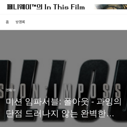
홈
방명록
영화/ㅁ
미션 임파서블: 폴아웃 - 과잉의
단점 드러나지 않는 완벽한
씨퀄