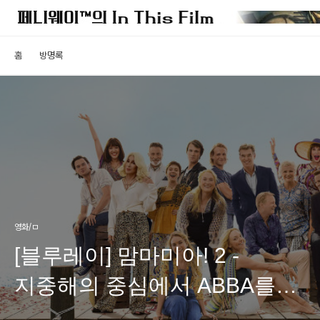
홈
방명록
영화/ㅁ
[블루레이] 맘마미아! 2 -
지중해의 중심에서 ABBA를
외치다