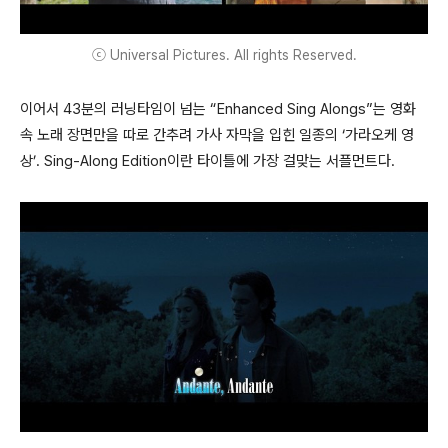
ⓒ Universal Pictures. All rights Reserved.
이어서 43분의 러닝타임이 넘는 “Enhanced Sing Alongs”는 영화
속 노래 장면만을 따로 간추려 가사 자막을 입힌 일종의 ‘가라오케 영
상’. Sing-Along Edition이란 타이틀에 가장 걸맞는 서플먼트다.