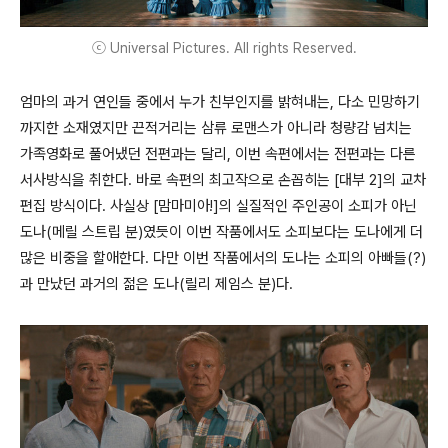
ⓒ Universal Pictures. All rights Reserved.
엄마의 과거 연인들 중에서 누가 친부인지를 밝혀내는, 다소 민망하기
까지한 소재였지만 끈적거리는 삼류 로맨스가 아니라 청량감 넘치는
가족영화로 풀어냈던 전편과는 달리, 이번 속편에서는 전편과는 다른
서사방식을 취한다. 바로 속편의 최고작으로 손꼽히는 [대부 2]의 교차
편집 방식이다. 사실상 [맘마미아!]의 실질적인 주인공이 소피가 아닌
도나(메릴 스트립 분)였듯이 이번 작품에서도 소피보다는 도나에게 더
많은 비중을 할애한다. 다만 이번 작품에서의 도나는 소피의 아빠들(?)
과 만났던 과거의 젊은 도나(릴리 제임스 분)다.