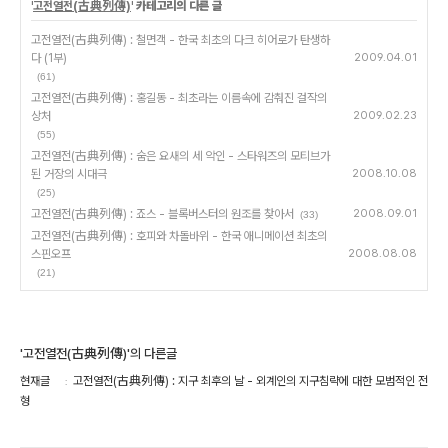
'
고전열전(古典列傳)
' 카테고리의 다른 글
고전열전(古典列傳) : 철면객 - 한국 최초의 다크 히어로가 탄생하
다 (1부)
2009.04.01
(61)
고전열전(古典列傳) : 홍길동 - 최초라는 이름속에 감춰진 걸작의
상처
2009.02.23
(55)
고전열전(古典列傳) : 숨은 요새의 세 악인 - 스타워즈의 모티브가
된 거장의 시대극
2008.10.08
(25)
고전열전(古典列傳) : 죠스 - 블록버스터의 원조를 찾아서
2008.09.01
(33)
고전열전(古典列傳) : 호피와 차돌바위 - 한국 애니메이션 최초의
스핀오프
2008.08.08
(21)
'고전열전(古典列傳)'의 다른글
현재글
고전열전(古典列傳) : 지구 최후의 날 - 외계인의 지구침략에 대한 모범적인 전
형