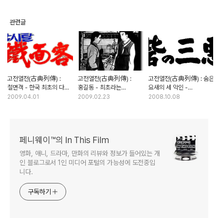
관련글
고전열전(古典列傳) :
고전열전(古典列傳) :
고전열전(古典列傳) : 숨은
철면객 - 한국 최초의 다크
홍길동 - 최초라는
요새의 세 악인 -
히어로가 탄생하다 (1부)
이름속에 감춰진 걸작의
스타워즈의 모티브가 된
2009.04.01
2009.02.23
2008.10.08
상처
거장의 시대극
페니웨이™의 In This Film
영화, 애니, 드라마, 만화의 리뷰와 정보가 들어있는 개
인 블로그로서 1인 미디어 포털의 가능성에 도전중입
니다.
구독하기