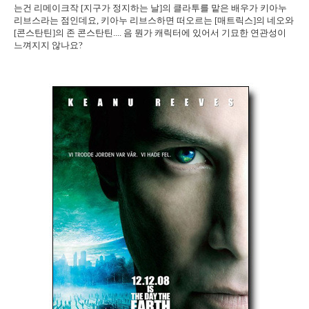
는건 리메이크작 [지구가 정지하는 날]의 클라투를 맡은 배우가 키아누
리브스라는 점인데요, 키아누 리브스하면 떠오르는 [매트릭스]의 네오와
[콘스탄틴]의 존 콘스탄틴.... 음 뭔가 캐릭터에 있어서 기묘한 연관성이
느껴지지 않나요?