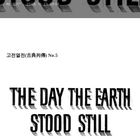
페니웨이™
2008. 12. 23. 09:59
고전열전(古典列傳) No.5