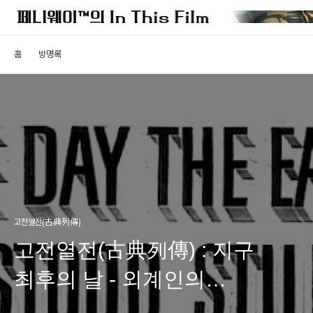
홈
방명록
고전열전(古典列傳)
고전열전(古典列傳) : 지구
최후의 날 - 외계인의
지구침략에 대한 모범적인 전형