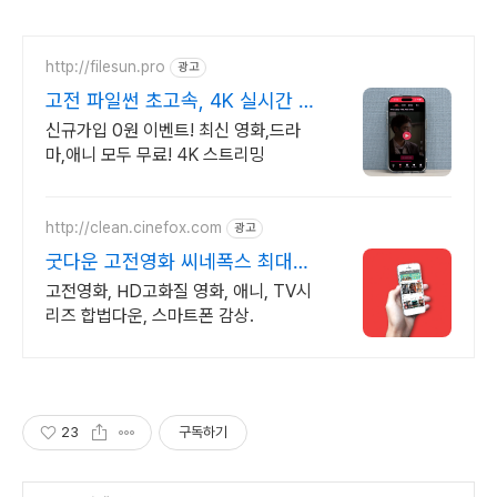
http://filesun.pro
광고
고전 파일썬 초고속, 4K 실시간 보
기!
신규가입 0원 이벤트! 최신 영화,드라
마,애니 모두 무료! 4K 스트리밍
http://clean.cinefox.com
광고
굿다운 고전영화 씨네폭스 최대3
만원+10%추가적립
고전영화, HD고화질 영화, 애니, TV시
리즈 합법다운, 스마트폰 감상.
23
구독하기