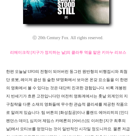
ⓒ 20th Century Fox. All rights reserved.
리메이크작 [지구가 정지하는 날]의 클라투 역을 맡은 키아누 리브스
한편 오늘날 UFO의 전형이 되어버린 둥그런 원반형의 비행접시와 최첨
단 로봇, 레이저 광선 등 숱한 SF영화에서 보아온 온갖 요소들을 이 한편
의 영화에서 볼 수 있다는 것은 대단히 진귀한 경험입니다. 비록 개봉된
지 반세기가 흐른 고전입니다만 여전히 영화계에서는 훗날 외계인의 지
구침략을 다룬 소재의 영화들에 무수한 관습적 클리셰를 제공한 작품으
로 알려져 있습니다. 팀 버튼의 [화성침공]이나 롤랜드 에머리히의 [인디
펜던스 데이], 심지어 제임스 카메론의 [어비스]도 이러한 [지구 최후의
날]에서 모티브를 얻었다는 것이 일반적인 시각일 정도니까요. 물론 저급