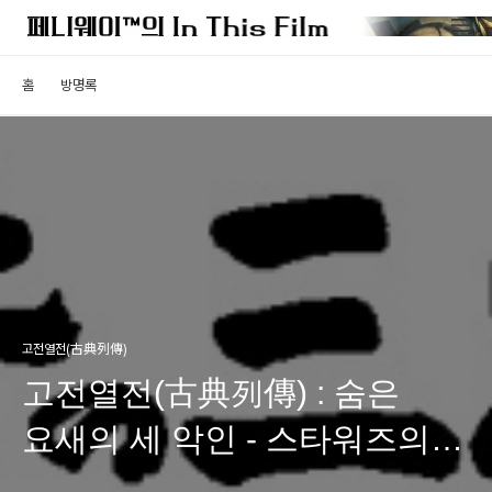
홈
방명록
고전열전(古典列傳)
고전열전(古典列傳) : 숨은
요새의 세 악인 - 스타워즈의
모티브가 된 거장의 시대극