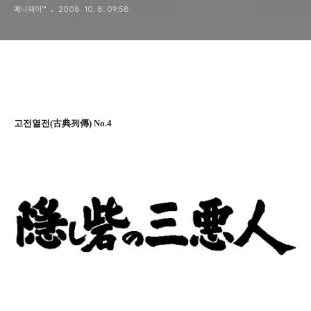
페니웨이™
2008. 10. 8. 09:58
고전열전(古典列傳) No.4