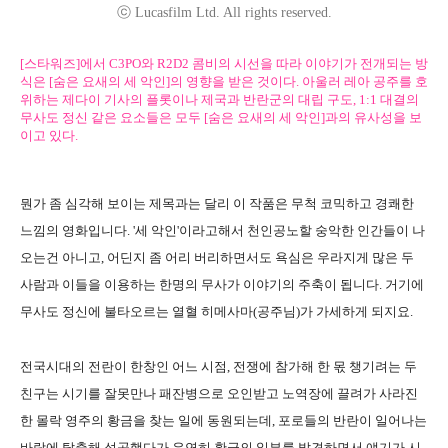
ⓒ Lucasfilm Ltd. All rights reserved.
[스타워즈]에서 C3PO와 R2D2 콤비의 시선을 따라 이야기가 전개되는 방
식은 [숨은 요새의 세 악인]의 영향을 받은 것이다. 아울러 레아 공주를 호
위하는 제다이 기사의 플롯이나 제국과 반란군의 대립 구도, 1:1 대결의
무사도 정신 같은 요소들은 모두 [숨은 요새의 세 악인]과의 유사성을 보
이고 있다.
뭔가 좀 심각해 보이는 제목과는 달리 이 작품은 무척 코믹하고 경쾌한
느낌의 영화입니다. '세 악인'이라고해서 천인공노할 숭악한 인간들이 나
오는건 아니고, 어딘지 좀 어리 버리하면서도 욕심은 우라지게 많은 두
사람과 이들을 이용하는 한명의 무사가 이야기의 주축이 됩니다. 거기에
무사도 정신에 불타오르는 열혈 히메사마(공주님)가 가세하게 되지요.
전국시대의 전란이 한창인 어느 시점, 전쟁에 참가해 한 몫 챙기려는 두
친구는 시기를 잘못만나 패잔병으로 오인받고 노역장에 끌려가 사라진
한 몰락 영주의 황금을 찾는 일에 동원되는데, 포로들의 반란이 일어나는
바람에 탈출해 성공했다가 우연히 황금의 일부를 발견하면서 얘기가 시