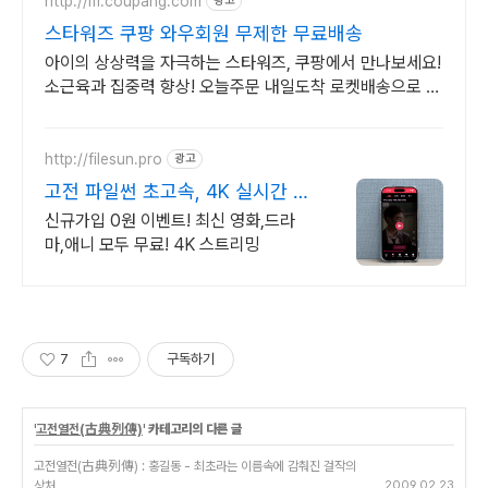
http://m.coupang.com
광고
스타워즈 쿠팡 와우회원 무제한 무료배송
아이의 상상력을 자극하는 스타워즈, 쿠팡에서 만나보세요!
소근육과 집중력 향상! 오늘주문 내일도착 로켓배송으로 시
작해요.
http://filesun.pro
광고
고전 파일썬 초고속, 4K 실시간 보
기!
신규가입 0원 이벤트! 최신 영화,드라
마,애니 모두 무료! 4K 스트리밍
7
구독하기
'
고전열전(古典列傳)
' 카테고리의 다른 글
고전열전(古典列傳) : 홍길동 - 최초라는 이름속에 감춰진 걸작의
상처
2009.02.23