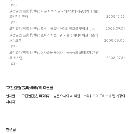
(55)
고전열전(古典列傳) : 지구 최후의 날 - 외계인의 지구침략에 대한
모범적인 전형
2008.12.23
(33)
고전열전(古典列傳) : 죠스 - 블록버스터의 원조를 찾아서
2008.09.01
(33)
고전열전(古典列傳) : 호피와 차돌바위 - 한국 애니메이션 최초의
스핀오프
2008.08.08
(21)
고전열전(古典列傳) : 쇠사슬을 끊어라 - 놈놈놈의 모티브가 된 만
주 웨스턴
2008.07.31
(23)
'고전열전(古典列傳)'의 다른글
현재글
고전열전(古典列傳) : 숨은 요새의 세 악인 - 스타워즈의 모티브가 된 거장의
시대극
관련글