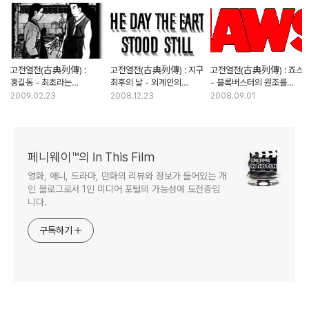
고전열전(古典列傳) :
고전열전(古典列傳) : 지구
고전열전(古典列傳) : 죠스
홍길동 - 최초라는
최후의 날 - 외계인의
- 블록버스터의 원조를
이름속에 감춰진 걸작의
지구침략에 대한 모범적인
찾아서
2009.02.23
2008.12.23
2008.09.01
상처
전형
페니웨이™의 In This Film
영화, 애니, 드라마, 만화의 리뷰와 정보가 들어있는 개
인 블로그로서 1인 미디어 포털의 가능성에 도전중입
니다.
구독하기